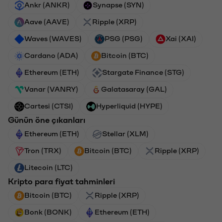
Ankr (ANKR)
Synapse (SYN)
Aave (AAVE)
Ripple (XRP)
Waves (WAVES)
PSG (PSG)
Xai (XAI)
Cardano (ADA)
Bitcoin (BTC)
Ethereum (ETH)
Stargate Finance (STG)
Vanar (VANRY)
Galatasaray (GAL)
Cartesi (CTSI)
Hyperliquid (HYPE)
Günün öne çıkanları
Ethereum (ETH)
Stellar (XLM)
Tron (TRX)
Bitcoin (BTC)
Ripple (XRP)
Litecoin (LTC)
Kripto para fiyat tahminleri
Bitcoin (BTC)
Ripple (XRP)
Bonk (BONK)
Ethereum (ETH)