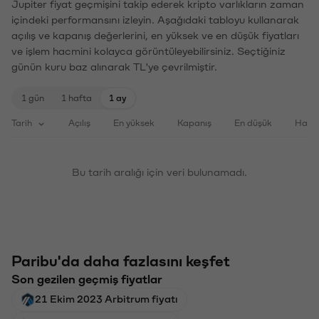
Jupiter fiyat geçmişini takip ederek kripto varlıkların zaman
içindeki performansını izleyin. Aşağıdaki tabloyu kullanarak
açılış ve kapanış değerlerini, en yüksek ve en düşük fiyatları
ve işlem hacmini kolayca görüntüleyebilirsiniz. Seçtiğiniz
günün kuru baz alınarak TL'ye çevrilmiştir.
1 gün
1 hafta
1 ay
Tarih
Açılış
En yüksek
Kapanış
En düşük
Haci
Bu tarih aralığı için veri bulunamadı.
Paribu'da daha fazlasını keşfet
Son gezilen geçmiş fiyatlar
21 Ekim 2023 Arbitrum fiyatı