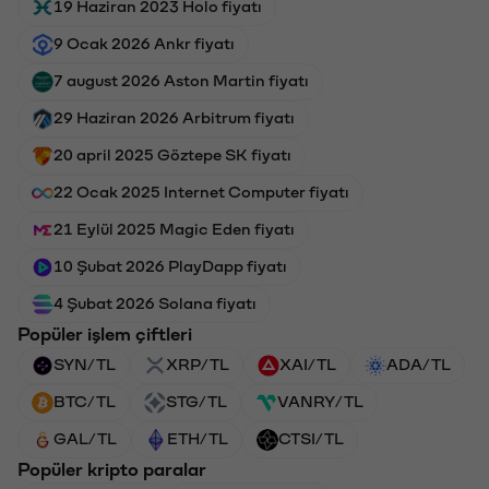
19 Haziran 2023 Holo fiyatı
9 Ocak 2026 Ankr fiyatı
7 august 2026 Aston Martin fiyatı
29 Haziran 2026 Arbitrum fiyatı
20 april 2025 Göztepe SK fiyatı
22 Ocak 2025 Internet Computer fiyatı
21 Eylül 2025 Magic Eden fiyatı
10 Şubat 2026 PlayDapp fiyatı
4 Şubat 2026 Solana fiyatı
Popüler işlem çiftleri
SYN/TL
XRP/TL
XAI/TL
ADA/TL
BTC/TL
STG/TL
VANRY/TL
GAL/TL
ETH/TL
CTSI/TL
Popüler kripto paralar