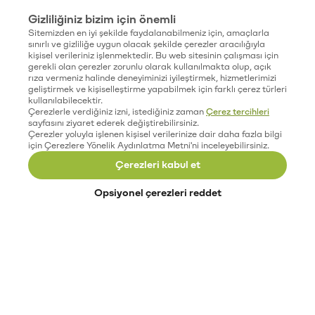
Gizliliğiniz bizim için önemli
Sitemizden en iyi şekilde faydalanabilmeniz için, amaçlarla
sınırlı ve gizliliğe uygun olacak şekilde çerezler aracılığıyla
kişisel verileriniz işlenmektedir. Bu web sitesinin çalışması için
gerekli olan çerezler zorunlu olarak kullanılmakta olup, açık
rıza vermeniz halinde deneyiminizi iyileştirmek, hizmetlerimizi
geliştirmek ve kişiselleştirme yapabilmek için farklı çerez türleri
kullanılabilecektir.
Çerezlerle verdiğiniz izni, istediğiniz zaman
Çerez tercihleri
sayfasını ziyaret ederek değiştirebilirsiniz.
Çerezler yoluyla işlenen kişisel verilerinize dair daha fazla bilgi
için Çerezlere Yönelik Aydınlatma Metni'ni inceleyebilirsiniz.
Çerezleri kabul et
Opsiyonel çerezleri reddet
Paribu’yu keşfet
Eğitimler