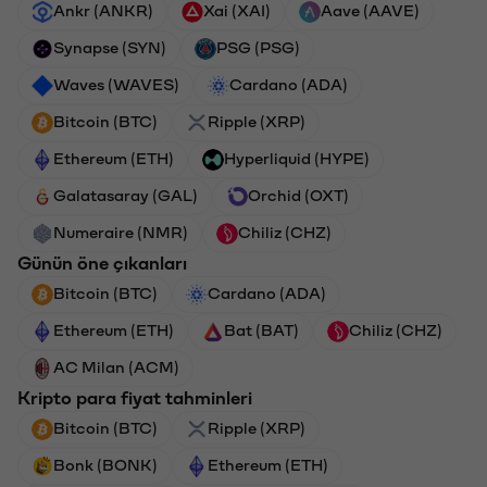
Ankr (ANKR)
Xai (XAI)
Aave (AAVE)
Synapse (SYN)
PSG (PSG)
Waves (WAVES)
Cardano (ADA)
Bitcoin (BTC)
Ripple (XRP)
Ethereum (ETH)
Hyperliquid (HYPE)
Galatasaray (GAL)
Orchid (OXT)
Numeraire (NMR)
Chiliz (CHZ)
Günün öne çıkanları
Bitcoin (BTC)
Cardano (ADA)
Ethereum (ETH)
Bat (BAT)
Chiliz (CHZ)
AC Milan (ACM)
Kripto para fiyat tahminleri
Bitcoin (BTC)
Ripple (XRP)
Bonk (BONK)
Ethereum (ETH)