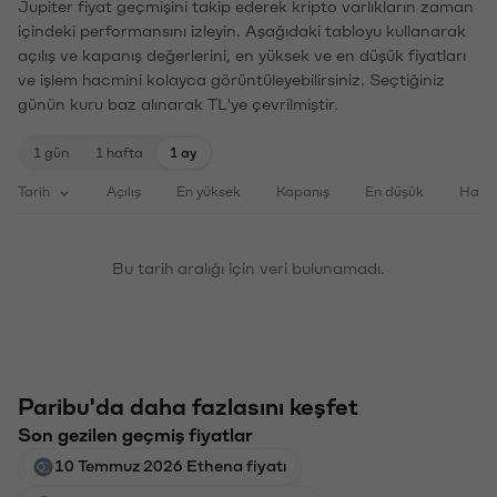
Jupiter fiyat geçmişini takip ederek kripto varlıkların zaman
içindeki performansını izleyin. Aşağıdaki tabloyu kullanarak
açılış ve kapanış değerlerini, en yüksek ve en düşük fiyatları
ve işlem hacmini kolayca görüntüleyebilirsiniz. Seçtiğiniz
günün kuru baz alınarak TL'ye çevrilmiştir.
1 gün
1 hafta
1 ay
Tarih
Açılış
En yüksek
Kapanış
En düşük
Haci
Bu tarih aralığı için veri bulunamadı.
Paribu'da daha fazlasını keşfet
Son gezilen geçmiş fiyatlar
10 Temmuz 2026 Ethena fiyatı