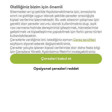
Gizliliğiniz bizim için önemli
Sitemizden en iyi şekilde faydalanabilmeniz için, amaçlarla
sınırlı ve gizliliğe uygun olacak şekilde çerezler aracılığıyla
kişisel verileriniz işlenmektedir. Bu web sitesinin çalışması için
gerekli olan çerezler zorunlu olarak kullanılmakta olup, açık
rıza vermeniz halinde deneyiminizi iyileştirmek, hizmetlerimizi
geliştirmek ve kişiselleştirme yapabilmek için farklı çerez türleri
kullanılabilecektir.
Çerezlerle verdiğiniz izni, istediğiniz zaman
Çerez tercihleri
sayfasını ziyaret ederek değiştirebilirsiniz.
Çerezler yoluyla işlenen kişisel verilerinize dair daha fazla bilgi
için Çerezlere Yönelik Aydınlatma Metni'ni inceleyebilirsiniz.
Çerezleri kabul et
Opsiyonel çerezleri reddet
Paribu’yu keşfet
Eğitimler