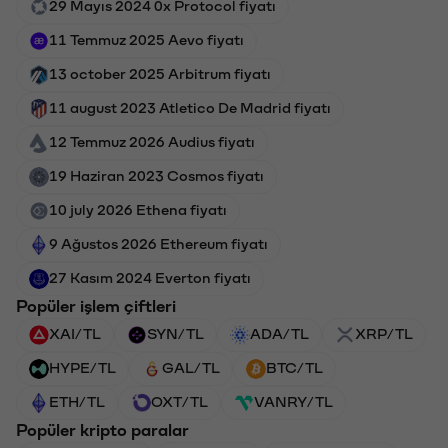
29 Mayıs 2024 0x Protocol fiyatı
11 Temmuz 2025 Aevo fiyatı
13 october 2025 Arbitrum fiyatı
11 august 2023 Atletico De Madrid fiyatı
12 Temmuz 2026 Audius fiyatı
19 Haziran 2023 Cosmos fiyatı
10 july 2026 Ethena fiyatı
9 Ağustos 2026 Ethereum fiyatı
27 Kasım 2024 Everton fiyatı
Popüler işlem çiftleri
XAI/TL
SYN/TL
ADA/TL
XRP/TL
HYPE/TL
GAL/TL
BTC/TL
ETH/TL
OXT/TL
VANRY/TL
Popüler kripto paralar