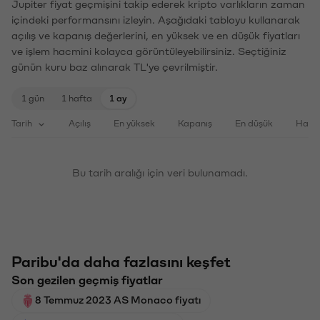
Jupiter fiyat geçmişini takip ederek kripto varlıkların zaman
içindeki performansını izleyin. Aşağıdaki tabloyu kullanarak
açılış ve kapanış değerlerini, en yüksek ve en düşük fiyatları
ve işlem hacmini kolayca görüntüleyebilirsiniz. Seçtiğiniz
günün kuru baz alınarak TL'ye çevrilmiştir.
1 gün
1 hafta
1 ay
Tarih
Açılış
En yüksek
Kapanış
En düşük
Haci
Bu tarih aralığı için veri bulunamadı.
Paribu'da daha fazlasını keşfet
Son gezilen geçmiş fiyatlar
8 Temmuz 2023 AS Monaco fiyatı