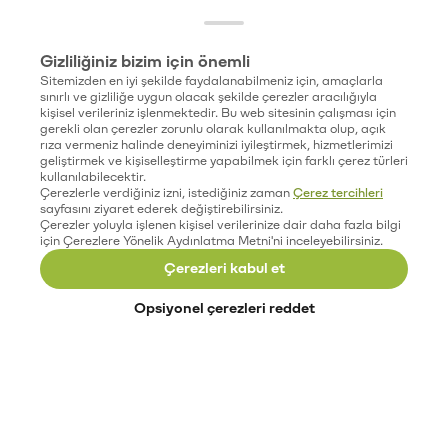
Gizliliğiniz bizim için önemli
Sitemizden en iyi şekilde faydalanabilmeniz için, amaçlarla
sınırlı ve gizliliğe uygun olacak şekilde çerezler aracılığıyla
kişisel verileriniz işlenmektedir. Bu web sitesinin çalışması için
gerekli olan çerezler zorunlu olarak kullanılmakta olup, açık
rıza vermeniz halinde deneyiminizi iyileştirmek, hizmetlerimizi
geliştirmek ve kişiselleştirme yapabilmek için farklı çerez türleri
kullanılabilecektir.
Çerezlerle verdiğiniz izni, istediğiniz zaman
Çerez tercihleri
sayfasını ziyaret ederek değiştirebilirsiniz.
Çerezler yoluyla işlenen kişisel verilerinize dair daha fazla bilgi
için Çerezlere Yönelik Aydınlatma Metni'ni inceleyebilirsiniz.
Çerezleri kabul et
Opsiyonel çerezleri reddet
Paribu’yu keşfet