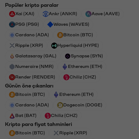
Popüler kripto paralar
Xai (XAI)
Ankr (ANKR)
Aave (AAVE)
PSG (PSG)
Waves (WAVES)
Cardano (ADA)
Bitcoin (BTC)
Ripple (XRP)
Hyperliquid (HYPE)
Galatasaray (GAL)
Synapse (SYN)
Numeraire (NMR)
Ethereum (ETH)
Render (RENDER)
Chiliz (CHZ)
Günün öne çıkanları
Bitcoin (BTC)
Ethereum (ETH)
Cardano (ADA)
Dogecoin (DOGE)
Bat (BAT)
Chiliz (CHZ)
Kripto para fiyat tahminleri
Bitcoin (BTC)
Ripple (XRP)