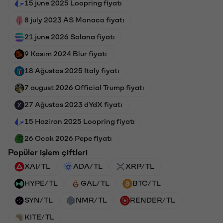
15 june 2025 Loopring fiyatı
8 july 2023 AS Monaco fiyatı
21 june 2026 Solana fiyatı
9 Kasım 2024 Blur fiyatı
18 Ağustos 2025 Italy fiyatı
7 august 2026 Official Trump fiyatı
27 Ağustos 2023 dYdX fiyatı
15 Haziran 2025 Loopring fiyatı
26 Ocak 2026 Pepe fiyatı
Popüler işlem çiftleri
XAI/TL
ADA/TL
XRP/TL
HYPE/TL
GAL/TL
BTC/TL
SYN/TL
NMR/TL
RENDER/TL
KITE/TL