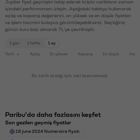
Jupiter fiyat geçmişini takip ederek kripto varlıkların zaman
içindeki performansını izleyin. Aşağıdaki tabloyu kullanarak
açılış ve kapanış değerlerini, en yüksek ve en düşük fiyatları
ve işlem hacmini kolayca görüntüleyebilirsiniz. Seçtiğiniz
günün kuru baz alınarak TL'ye çevrilmiştir.
1 gün
1 hafta
1 ay
Tarih
Açılış
En yüksek
Kapanış
En düşük
Haci
Bu tarih aralığı için veri bulunamadı.
Paribu'da daha fazlasını keşfet
Son gezilen geçmiş fiyatlar
18 june 2024 Numeraire fiyatı