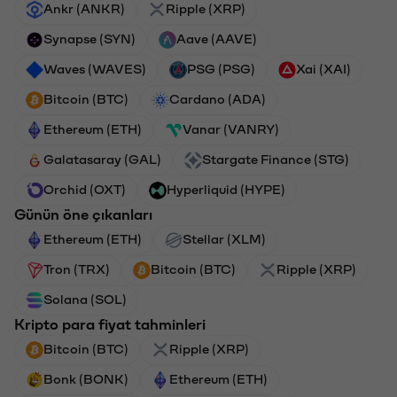
Ankr (ANKR)
Ripple (XRP)
Synapse (SYN)
Aave (AAVE)
Waves (WAVES)
PSG (PSG)
Xai (XAI)
Bitcoin (BTC)
Cardano (ADA)
Ethereum (ETH)
Vanar (VANRY)
Galatasaray (GAL)
Stargate Finance (STG)
Orchid (OXT)
Hyperliquid (HYPE)
Günün öne çıkanları
Ethereum (ETH)
Stellar (XLM)
Tron (TRX)
Bitcoin (BTC)
Ripple (XRP)
Solana (SOL)
Kripto para fiyat tahminleri
Bitcoin (BTC)
Ripple (XRP)
Bonk (BONK)
Ethereum (ETH)