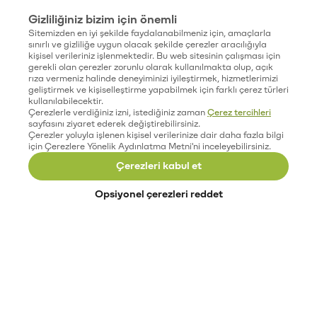
Gizliliğiniz bizim için önemli
Sitemizden en iyi şekilde faydalanabilmeniz için, amaçlarla
sınırlı ve gizliliğe uygun olacak şekilde çerezler aracılığıyla
kişisel verileriniz işlenmektedir. Bu web sitesinin çalışması için
gerekli olan çerezler zorunlu olarak kullanılmakta olup, açık
rıza vermeniz halinde deneyiminizi iyileştirmek, hizmetlerimizi
geliştirmek ve kişiselleştirme yapabilmek için farklı çerez türleri
kullanılabilecektir.
Çerezlerle verdiğiniz izni, istediğiniz zaman
Çerez tercihleri
sayfasını ziyaret ederek değiştirebilirsiniz.
Çerezler yoluyla işlenen kişisel verilerinize dair daha fazla bilgi
için Çerezlere Yönelik Aydınlatma Metni'ni inceleyebilirsiniz.
Çerezleri kabul et
Opsiyonel çerezleri reddet
Paribu’yu keşfet
Eğitimler