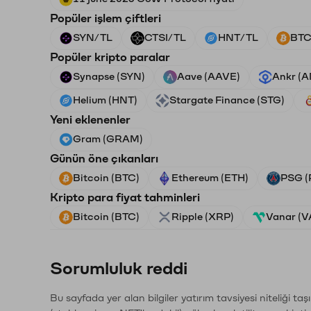
Popüler işlem çiftleri
SYN/TL
CTSI/TL
HNT/TL
BTC
Popüler kripto paralar
Synapse (SYN)
Aave (AAVE)
Ankr (
Helium (HNT)
Stargate Finance (STG)
Yeni eklenenler
Gram (GRAM)
Günün öne çıkanları
Bitcoin (BTC)
Ethereum (ETH)
PSG (
Kripto para fiyat tahminleri
Bitcoin (BTC)
Ripple (XRP)
Vanar (
Sorumluluk reddi
Bu sayfada yer alan bilgiler yatırım tavsiyesi niteliği ta