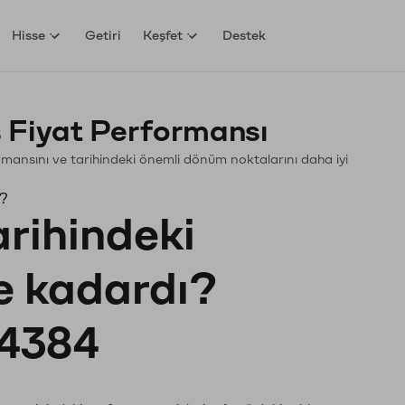
Hisse
Getiri
Keşfet
Destek
 Fiyat Performansı
rformansını ve tarihindeki önemli dönüm noktalarını daha iyi
ı?
arihindeki
ne kadardı?
4384