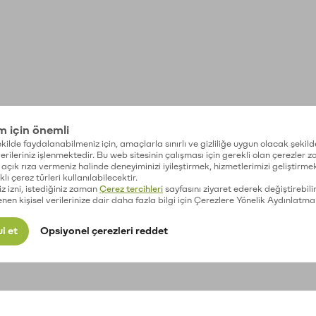
im için önemli
kilde faydalanabilmeniz için, amaçlarla sınırlı ve gizliliğe uygun olacak şekild
 verileriniz işlenmektedir. Bu web sitesinin çalışması için gerekli olan çerezler 
açık rıza vermeniz halinde deneyiminizi iyileştirmek, hizmetlerimizi geliştirmek
lı çerez türleri kullanılabilecektir.
iz izni, istediğiniz zaman
Çerez tercihleri
sayfasını ziyaret ederek değiştirebilir
enen kişisel verilerinize dair daha fazla bilgi için Çerezlere Yönelik Aydınlatma
l et
Opsiyonel çerezleri reddet