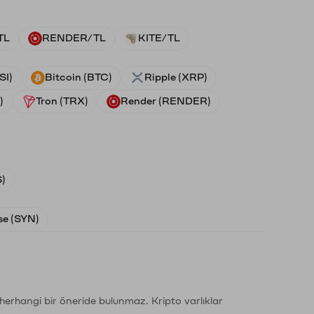
TL
RENDER/TL
KITE/TL
SI)
Bitcoin (BTC)
Ripple (XRP)
)
Tron (TRX)
Render (RENDER)
)
e (SYN)
li herhangi bir öneride bulunmaz. Kripto varlıklar