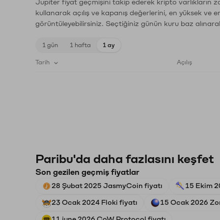
Jupiter fiyat geçmişini takip ederek kripto varlıkların 
kullanarak açılış ve kapanış değerlerini, en yüksek ve e
görüntüleyebilirsiniz. Seçtiğiniz günün kuru baz alınarak
1 gün
1 hafta
1 ay
Tarih
Açılış
Paribu'da daha fazlasını keşfet
Son gezilen geçmiş fiyatlar
28 Şubat 2025 JasmyCoin fiyatı
15 Ekim 20
23 Ocak 2024 Floki fiyatı
15 Ocak 2026 Zor
11 june 2026 CoW Protocol fiyatı