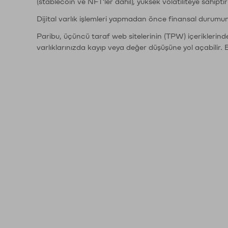
(stablecoin ve NFT'ler dahil), yüksek volatiliteye sahipti
Dijital varlık işlemleri yapmadan önce finansal durumu
Paribu, üçüncü taraf web sitelerinin (TPW) içeriklerin
varlıklarınızda kayıp veya değer düşüşüne yol açabilir. 