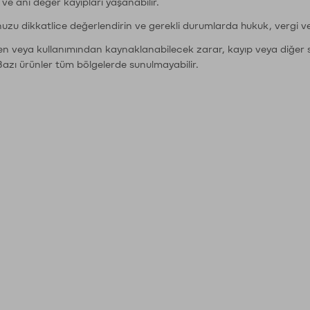
r ve ani değer kayıpları yaşanabilir.
nuzu dikkatlice değerlendirin ve gerekli durumlarda hukuk, vergi v
den veya kullanımından kaynaklanabilecek zarar, kayıp veya diğer 
Bazı ürünler tüm bölgelerde sunulmayabilir.