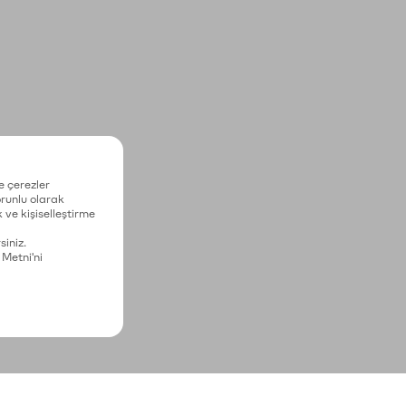
e çerezler
zorunlu olarak
 ve kişiselleştirme
siniz.
 Metni'ni