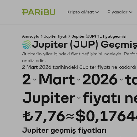
Kripto al/sat
Piyasalar
Anasayfa
Jupiter fiyatı
Jupiter (JUP) TL fiyat geçmişi
Jupiter (JUP) Geçmiş
Jupiter'in yıllar içindeki fiyat değişimini inceleyin. Pe
analiz edin.
2 Mart 2026 tarihindeki Jupiter fiyatı ne kadard
2
Mart
2026
t
Jupiter
fiyatı 
₺7,76
≈
$0,1764
Jupiter geçmiş fiyatları