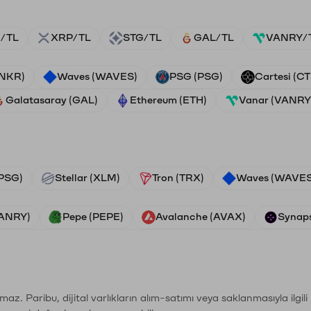
/TL
XRP/TL
STG/TL
GAL/TL
VANRY/
ANKR)
Waves (WAVES)
PSG (PSG)
Cartesi (CT
Galatasaray (GAL)
Ethereum (ETH)
Vanar (VANRY
PSG)
Stellar (XLM)
Tron (TRX)
Waves (WAVES
VANRY)
Pepe (PEPE)
Avalanche (AVAX)
Synaps
şımaz. Paribu, dijital varlıkların alım-satımı veya saklanmasıyla ilgi