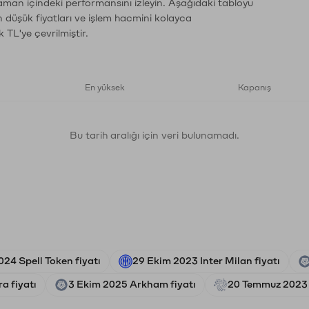
zaman içindeki performansını izleyin. Aşağıdaki tabloyu
n düşük fiyatları ve işlem hacmini kolayca
 TL'ye çevrilmiştir.
En yüksek
Kapanış
Bu tarih aralığı için veri bulunamadı.
24 Spell Token fiyatı
29 Ekim 2023 Inter Milan fiyatı
a fiyatı
3 Ekim 2025 Arkham fiyatı
20 Temmuz 2023 