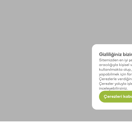
Gizliliğiniz biz
Sitemizden en iyi şe
aracılığıyla kişisel
kullanılmakta olup, 
yapabilmek için fark
Çerezlerle verdiğin
Çerezler yoluyla işl
inceleyebilirsiniz.
Çerezleri kabu