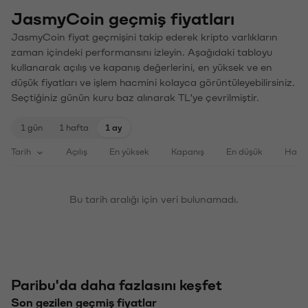
JasmyCoin geçmiş fiyatları
JasmyCoin fiyat geçmişini takip ederek kripto varlıkların
zaman içindeki performansını izleyin. Aşağıdaki tabloyu
kullanarak açılış ve kapanış değerlerini, en yüksek ve en
düşük fiyatları ve işlem hacmini kolayca görüntüleyebilirsiniz.
Seçtiğiniz günün kuru baz alınarak TL'ye çevrilmiştir.
1 gün
1 hafta
1 ay
Tarih
Açılış
En yüksek
Kapanış
En düşük
Haci
Bu tarih aralığı için veri bulunamadı.
Paribu'da daha fazlasını keşfet
Son gezilen geçmiş fiyatlar