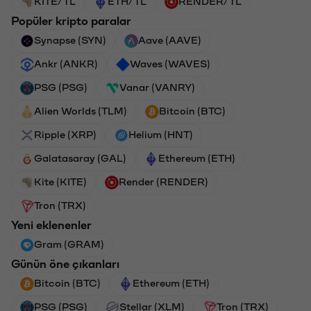
KITE/TL
ETH/TL
RENDER/TL
Popüler kripto paralar
Synapse (SYN)
Aave (AAVE)
Ankr (ANKR)
Waves (WAVES)
PSG (PSG)
Vanar (VANRY)
Alien Worlds (TLM)
Bitcoin (BTC)
Ripple (XRP)
Helium (HNT)
Galatasaray (GAL)
Ethereum (ETH)
Kite (KITE)
Render (RENDER)
Tron (TRX)
Yeni eklenenler
Gram (GRAM)
Günün öne çıkanları
Bitcoin (BTC)
Ethereum (ETH)
PSG (PSG)
Stellar (XLM)
Tron (TRX)