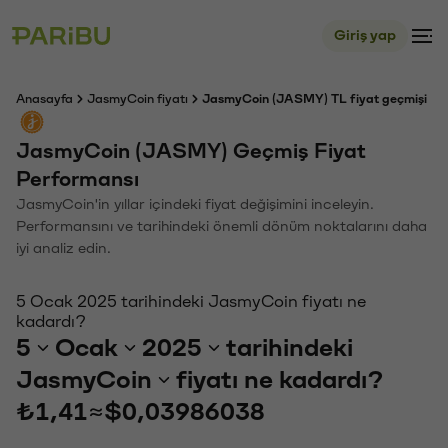
Giriş yap
Anasayfa
JasmyCoin fiyatı
JasmyCoin (JASMY) TL fiyat geçmişi
JasmyCoin (JASMY) Geçmiş Fiyat
Performansı
JasmyCoin'in yıllar içindeki fiyat değişimini inceleyin.
Performansını ve tarihindeki önemli dönüm noktalarını daha
iyi analiz edin.
5 Ocak 2025 tarihindeki JasmyCoin fiyatı ne
kadardı?
5
Ocak
2025
tarihindeki
JasmyCoin
fiyatı ne kadardı?
₺1,41
≈
$0,03986038