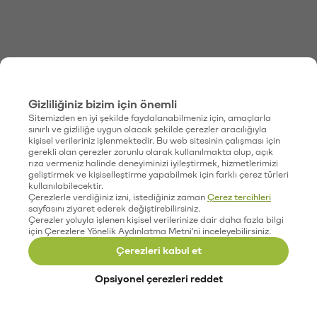
Gizliliğiniz bizim için önemli
Sitemizden en iyi şekilde faydalanabilmeniz için, amaçlarla
sınırlı ve gizliliğe uygun olacak şekilde çerezler aracılığıyla
kişisel verileriniz işlenmektedir. Bu web sitesinin çalışması için
gerekli olan çerezler zorunlu olarak kullanılmakta olup, açık
rıza vermeniz halinde deneyiminizi iyileştirmek, hizmetlerimizi
geliştirmek ve kişiselleştirme yapabilmek için farklı çerez türleri
kullanılabilecektir.
Çerezlerle verdiğiniz izni, istediğiniz zaman
Çerez tercihleri
sayfasını ziyaret ederek değiştirebilirsiniz.
Çerezler yoluyla işlenen kişisel verilerinize dair daha fazla bilgi
için Çerezlere Yönelik Aydınlatma Metni'ni inceleyebilirsiniz.
Çerezleri kabul et
Opsiyonel çerezleri reddet