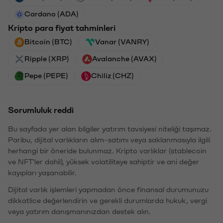
Cardano (ADA)
Kripto para fiyat tahminleri
Bitcoin (BTC)
Vanar (VANRY)
Ripple (XRP)
Avalanche (AVAX)
Pepe (PEPE)
Chiliz (CHZ)
Sorumluluk reddi
Bu sayfada yer alan bilgiler yatırım tavsiyesi niteliği taşımaz.
Paribu, dijital varlıkların alım-satımı veya saklanmasıyla ilgili
herhangi bir öneride bulunmaz. Kripto varlıklar (stablecoin
ve NFT'ler dahil), yüksek volatiliteye sahiptir ve ani değer
kayıpları yaşanabilir.
Dijital varlık işlemleri yapmadan önce finansal durumunuzu
dikkatlice değerlendirin ve gerekli durumlarda hukuk, vergi
veya yatırım danışmanınızdan destek alın.