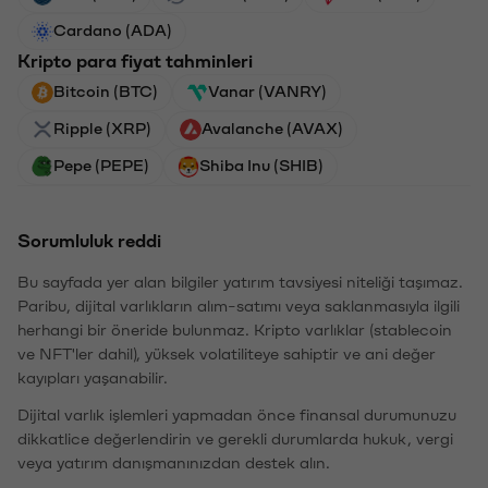
Cardano (ADA)
Kripto para fiyat tahminleri
Bitcoin (BTC)
Vanar (VANRY)
Ripple (XRP)
Avalanche (AVAX)
Pepe (PEPE)
Shiba Inu (SHIB)
Sorumluluk reddi
Bu sayfada yer alan bilgiler yatırım tavsiyesi niteliği taşımaz.
Paribu, dijital varlıkların alım-satımı veya saklanmasıyla ilgili
herhangi bir öneride bulunmaz. Kripto varlıklar (stablecoin
ve NFT'ler dahil), yüksek volatiliteye sahiptir ve ani değer
kayıpları yaşanabilir.
Dijital varlık işlemleri yapmadan önce finansal durumunuzu
dikkatlice değerlendirin ve gerekli durumlarda hukuk, vergi
veya yatırım danışmanınızdan destek alın.