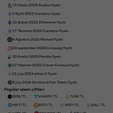
15 Nisan 2025 Audius fiyatı
9 Eylül 2023 Cardano fiyatı
10 Şubat 2022 Ethereum fiyatı
17 Temmuz 2026 Cardano fiyatı
4 Ağustos 2026 Monad fiyatı
24 september 2024 Uniswap fiyatı
30 Aralık 2025 Pendle fiyatı
27 Haziran 2025 Clover Finance fiyatı
21 july 2024 ether.fi fiyatı
8 july 2026 Scotland Fan Token fiyatı
Popüler işlem çiftleri
SYN/TL
VANRY/TL
TLM/TL
HNT/TL
BTC/TL
XRP/TL
GAL/TL