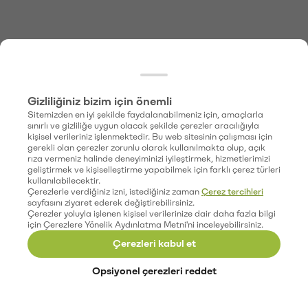
Gizliliğiniz bizim için önemli
Sitemizden en iyi şekilde faydalanabilmeniz için, amaçlarla
sınırlı ve gizliliğe uygun olacak şekilde çerezler aracılığıyla
kişisel verileriniz işlenmektedir. Bu web sitesinin çalışması için
gerekli olan çerezler zorunlu olarak kullanılmakta olup, açık
rıza vermeniz halinde deneyiminizi iyileştirmek, hizmetlerimizi
geliştirmek ve kişiselleştirme yapabilmek için farklı çerez türleri
kullanılabilecektir.
Çerezlerle verdiğiniz izni, istediğiniz zaman
Çerez tercihleri
sayfasını ziyaret ederek değiştirebilirsiniz.
Çerezler yoluyla işlenen kişisel verilerinize dair daha fazla bilgi
için Çerezlere Yönelik Aydınlatma Metni'ni inceleyebilirsiniz.
Çerezleri kabul et
Opsiyonel çerezleri reddet