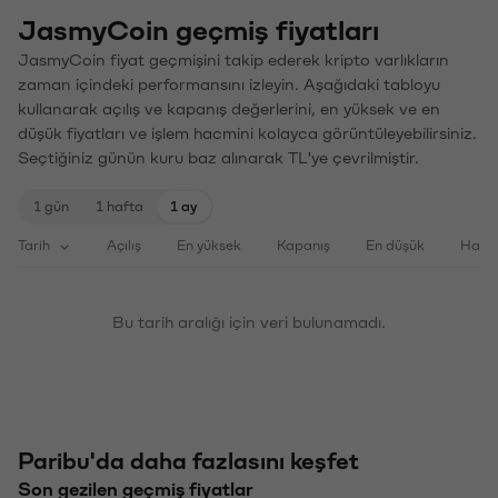
JasmyCoin geçmiş fiyatları
JasmyCoin fiyat geçmişini takip ederek kripto varlıkların
zaman içindeki performansını izleyin. Aşağıdaki tabloyu
kullanarak açılış ve kapanış değerlerini, en yüksek ve en
düşük fiyatları ve işlem hacmini kolayca görüntüleyebilirsiniz.
Seçtiğiniz günün kuru baz alınarak TL'ye çevrilmiştir.
1 gün
1 hafta
1 ay
Tarih
Açılış
En yüksek
Kapanış
En düşük
Haci
Bu tarih aralığı için veri bulunamadı.
Paribu'da daha fazlasını keşfet
Son gezilen geçmiş fiyatlar