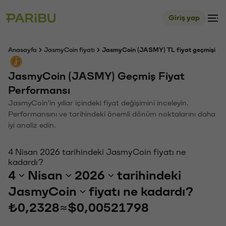
Giriş yap
Anasayfa
JasmyCoin fiyatı
JasmyCoin (JASMY) TL fiyat geçmişi
JasmyCoin (JASMY) Geçmiş Fiyat
Performansı
JasmyCoin'in yıllar içindeki fiyat değişimini inceleyin.
Performansını ve tarihindeki önemli dönüm noktalarını daha
iyi analiz edin.
4 Nisan 2026 tarihindeki JasmyCoin fiyatı ne
kadardı?
4
Nisan
2026
tarihindeki
JasmyCoin
fiyatı ne kadardı?
₺0,2328
≈
$0,00521798