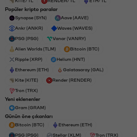
KITE/TL
RENDER/TL
ETH/TL
Popüler kripto paralar
Synapse (SYN)
Aave (AAVE)
Ankr (ANKR)
Waves (WAVES)
PSG (PSG)
Vanar (VANRY)
Alien Worlds (TLM)
Bitcoin (BTC)
Ripple (XRP)
Helium (HNT)
Ethereum (ETH)
Galatasaray (GAL)
Kite (KITE)
Render (RENDER)
Tron (TRX)
Yeni eklenenler
Gram (GRAM)
Günün öne çıkanları
Bitcoin (BTC)
Ethereum (ETH)
PSG (PSG)
Stellar (XLM)
Tron (TRX)