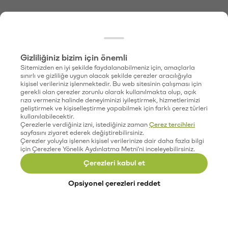
Gizliliğiniz bizim için önemli
Sitemizden en iyi şekilde faydalanabilmeniz için, amaçlarla
sınırlı ve gizliliğe uygun olacak şekilde çerezler aracılığıyla
kişisel verileriniz işlenmektedir. Bu web sitesinin çalışması için
gerekli olan çerezler zorunlu olarak kullanılmakta olup, açık
rıza vermeniz halinde deneyiminizi iyileştirmek, hizmetlerimizi
geliştirmek ve kişiselleştirme yapabilmek için farklı çerez türleri
kullanılabilecektir.
Çerezlerle verdiğiniz izni, istediğiniz zaman
Çerez tercihleri
sayfasını ziyaret ederek değiştirebilirsiniz.
Çerezler yoluyla işlenen kişisel verilerinize dair daha fazla bilgi
için Çerezlere Yönelik Aydınlatma Metni'ni inceleyebilirsiniz.
Çerezleri kabul et
Opsiyonel çerezleri reddet