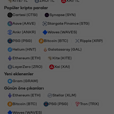
KITE/TL
ZRO/TL
XAI/TL
Popüler kripto paralar
Cartesi (CTSI)
Synapse (SYN)
Aave (AAVE)
Stargate Finance (STG)
Ankr (ANKR)
Waves (WAVES)
PSG (PSG)
Bitcoin (BTC)
Ripple (XRP)
Helium (HNT)
Galatasaray (GAL)
Ethereum (ETH)
Kite (KITE)
LayerZero (ZRO)
Xai (XAI)
Yeni eklenenler
Gram (GRAM)
Günün öne çıkanları
Ethereum (ETH)
Stellar (XLM)
Bitcoin (BTC)
PSG (PSG)
Tron (TRX)
Waves (WAVES)