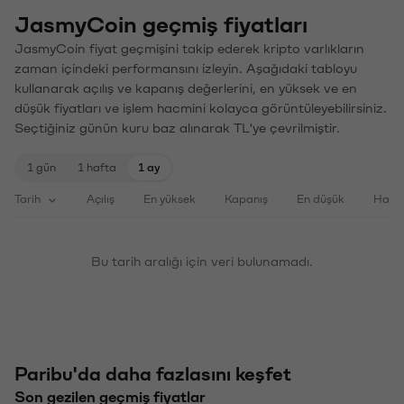
JasmyCoin geçmiş fiyatları
JasmyCoin fiyat geçmişini takip ederek kripto varlıkların
zaman içindeki performansını izleyin. Aşağıdaki tabloyu
kullanarak açılış ve kapanış değerlerini, en yüksek ve en
düşük fiyatları ve işlem hacmini kolayca görüntüleyebilirsiniz.
Seçtiğiniz günün kuru baz alınarak TL'ye çevrilmiştir.
1 gün
1 hafta
1 ay
Tarih
Açılış
En yüksek
Kapanış
En düşük
Haci
Bu tarih aralığı için veri bulunamadı.
Paribu'da daha fazlasını keşfet
Son gezilen geçmiş fiyatlar