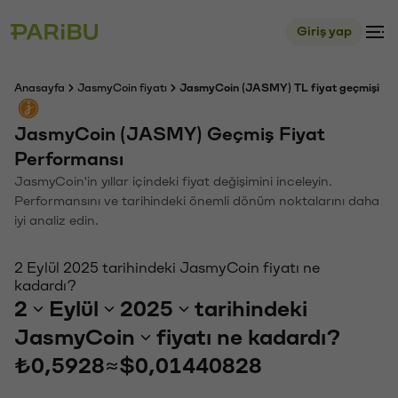
Giriş yap
Anasayfa
JasmyCoin fiyatı
JasmyCoin (JASMY) TL fiyat geçmişi
JasmyCoin (JASMY) Geçmiş Fiyat
Performansı
JasmyCoin'in yıllar içindeki fiyat değişimini inceleyin.
Performansını ve tarihindeki önemli dönüm noktalarını daha
iyi analiz edin.
2 Eylül 2025 tarihindeki JasmyCoin fiyatı ne
kadardı?
2
Eylül
2025
tarihindeki
JasmyCoin
fiyatı ne kadardı?
₺0,5928
≈
$0,01440828