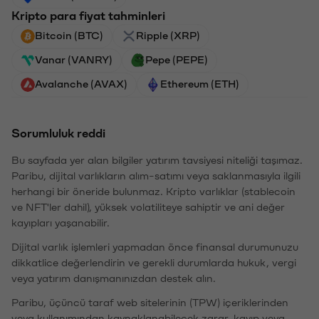
Kripto para fiyat tahminleri
Bitcoin (BTC)
Ripple (XRP)
Vanar (VANRY)
Pepe (PEPE)
Avalanche (AVAX)
Ethereum (ETH)
Sorumluluk reddi
Bu sayfada yer alan bilgiler yatırım tavsiyesi niteliği taşımaz.
Paribu, dijital varlıkların alım-satımı veya saklanmasıyla ilgili
herhangi bir öneride bulunmaz. Kripto varlıklar (stablecoin
ve NFT'ler dahil), yüksek volatiliteye sahiptir ve ani değer
kayıpları yaşanabilir.
Dijital varlık işlemleri yapmadan önce finansal durumunuzu
dikkatlice değerlendirin ve gerekli durumlarda hukuk, vergi
veya yatırım danışmanınızdan destek alın.
Paribu, üçüncü taraf web sitelerinin (TPW) içeriklerinden
veya kullanımından kaynaklanabilecek zarar, kayıp veya