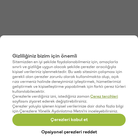
Gizliliğiniz bizim için önemli
Sitemizden en iyi şekilde faydalanabilmeniz için, amaçlarla
sınırlı ve gizliliğe uygun olacak şekilde çerezler aracılığıyla
kişisel verileriniz işlenmektedir. Bu web sitesinin çalışması için
gerekli olan çerezler zorunlu olarak kullanılmakta olup, açık
rıza vermeniz halinde deneyiminizi iyileştirmek, hizmetlerimizi
geliştirmek ve kişiselleştirme yapabilmek için farklı çerez türleri
kullanılabilecektir.
Çerezlerle verdiğiniz izni, istediğiniz zaman
Çerez tercihleri
sayfasını ziyaret ederek değiştirebilirsiniz.
Çerezler yoluyla işlenen kişisel verilerinize dair daha fazla bilgi
için Çerezlere Yönelik Aydınlatma Metni'ni inceleyebilirsiniz.
Çerezleri kabul et
Opsiyonel çerezleri reddet