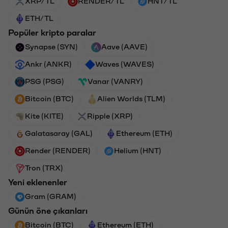
XRP/TL
RENDER/TL
HNT/TL
ETH/TL
Popüler kripto paralar
Synapse (SYN)
Aave (AAVE)
Ankr (ANKR)
Waves (WAVES)
PSG (PSG)
Vanar (VANRY)
Bitcoin (BTC)
Alien Worlds (TLM)
Kite (KITE)
Ripple (XRP)
Galatasaray (GAL)
Ethereum (ETH)
Render (RENDER)
Helium (HNT)
Tron (TRX)
Yeni eklenenler
Gram (GRAM)
Günün öne çıkanları
Bitcoin (BTC)
Ethereum (ETH)