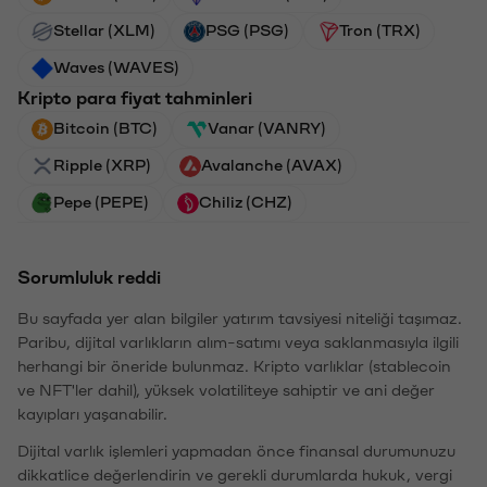
Stellar (XLM)
PSG (PSG)
Tron (TRX)
Waves (WAVES)
Kripto para fiyat tahminleri
Bitcoin (BTC)
Vanar (VANRY)
Ripple (XRP)
Avalanche (AVAX)
Pepe (PEPE)
Chiliz (CHZ)
Sorumluluk reddi
Bu sayfada yer alan bilgiler yatırım tavsiyesi niteliği taşımaz.
Paribu, dijital varlıkların alım-satımı veya saklanmasıyla ilgili
herhangi bir öneride bulunmaz. Kripto varlıklar (stablecoin
ve NFT'ler dahil), yüksek volatiliteye sahiptir ve ani değer
kayıpları yaşanabilir.
Dijital varlık işlemleri yapmadan önce finansal durumunuzu
dikkatlice değerlendirin ve gerekli durumlarda hukuk, vergi