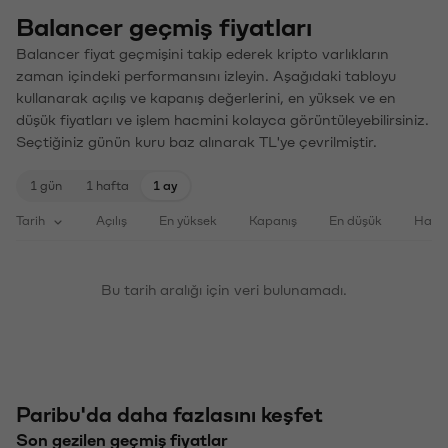
Balancer geçmiş fiyatları
Balancer fiyat geçmişini takip ederek kripto varlıkların
zaman içindeki performansını izleyin. Aşağıdaki tabloyu
kullanarak açılış ve kapanış değerlerini, en yüksek ve en
düşük fiyatları ve işlem hacmini kolayca görüntüleyebilirsiniz.
Seçtiğiniz günün kuru baz alınarak TL'ye çevrilmiştir.
1 gün
1 hafta
1 ay
Tarih
Açılış
En yüksek
Kapanış
En düşük
Haci
Bu tarih aralığı için veri bulunamadı.
Paribu'da daha fazlasını keşfet
Son gezilen geçmiş fiyatlar