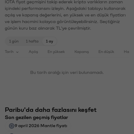
IOTA fiyat geçmişini takip ederek kripto varlıkların zaman
içindeki performansını izleyin. Aşağıdaki tabloyu kullanarak
açılış ve kapanış değerlerini, en yüksek ve en düşük fiyatları
ve işlem hacmini kolayca görüntüleyebilirsiniz. Seçtiğiniz
günün kuru baz alınarak TL'ye çevrilmiştir.
1 gün
1 hafta
1 ay
Tarih
Açılış
En yüksek
Kapanış
En düşük
Haci
Bu tarih aralığı için veri bulunamadı.
Paribu'da daha fazlasını keşfet
Son gezilen geçmiş fiyatlar
9 april 2026 Mantle fiyatı