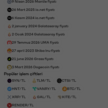
9 Nisan 2026 Mantle fiyatı
26 Mart 2025 io.net fiyatı
6 Kasım 2024 io.net fiyatı
2 january 2024 Galatasaray fiyatı
2 Ocak 2024 Galatasaray fiyatı
29 Temmuz 2026 UMA fiyatı
27 april 2023 Shiba Inu fiyatı
21 june 2026 Grass fiyatı
3 Mart 2026 Dogecoin fiyatı
Popüler işlem çiftleri
SYN/TL
TLM/TL
CTSI/TL
HNT/TL
VANRY/TL
BTC/TL
XRP/TL
GAL/TL
KITE/TL
RENDER/TL