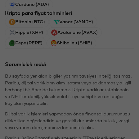
Cardano (ADA)
Kripto para fiyat tahminleri
Bitcoin (BTC)
Vanar (VANRY)
Ripple (XRP)
Avalanche (AVAX)
Pepe (PEPE)
Shiba Inu (SHIB)
Sorumluluk reddi
Bu sayfada yer alan bilgiler yatırım tavsiyesi niteliği taşımaz.
Paribu, dijital varlıkların alım-satımı veya saklanmasıyla ilgili
herhangi bir öneride bulunmaz. Kripto varlıklar (stablecoin
ve NFT'ler dahil), yüksek volatiliteye sahiptir ve ani değer
kayıpları yaşanabilir.
Dijital varlık işlemleri yapmadan önce finansal durumunuzu
dikkatlice değerlendirin ve gerekli durumlarda hukuk, vergi
veya yatırım danışmanınızdan destek alın.
Paribu, üçüncü taraf web sitelerinin (TPW) içeriklerinden