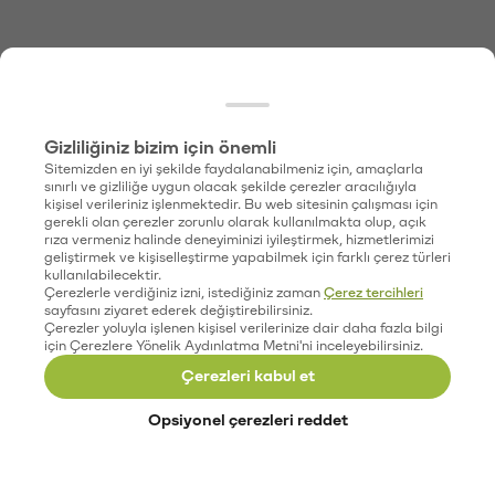
Gizliliğiniz bizim için önemli
Sitemizden en iyi şekilde faydalanabilmeniz için, amaçlarla
sınırlı ve gizliliğe uygun olacak şekilde çerezler aracılığıyla
kişisel verileriniz işlenmektedir. Bu web sitesinin çalışması için
gerekli olan çerezler zorunlu olarak kullanılmakta olup, açık
rıza vermeniz halinde deneyiminizi iyileştirmek, hizmetlerimizi
geliştirmek ve kişiselleştirme yapabilmek için farklı çerez türleri
kullanılabilecektir.
Çerezlerle verdiğiniz izni, istediğiniz zaman
Çerez tercihleri
sayfasını ziyaret ederek değiştirebilirsiniz.
Çerezler yoluyla işlenen kişisel verilerinize dair daha fazla bilgi
için Çerezlere Yönelik Aydınlatma Metni'ni inceleyebilirsiniz.
Çerezleri kabul et
Opsiyonel çerezleri reddet