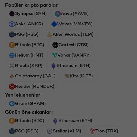
Popüler kripto paralar
Synapse (SYN)
Aave (AAVE)
Ankr (ANKR)
Waves (WAVES)
PSG (PSG)
Alien Worlds (TLM)
Bitcoin (BTC)
Cartesi (CTSI)
Helium (HNT)
Vanar (VANRY)
Ripple (XRP)
Ethereum (ETH)
Galatasaray (GAL)
Kite (KITE)
Render (RENDER)
Yeni eklenenler
Gram (GRAM)
Günün öne çıkanları
Bitcoin (BTC)
Ethereum (ETH)
PSG (PSG)
Stellar (XLM)
Tron (TRX)