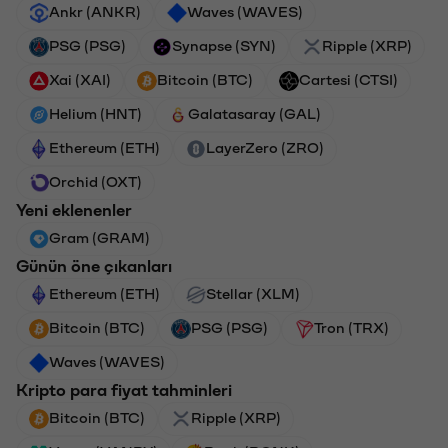
Ankr (ANKR)
Waves (WAVES)
PSG (PSG)
Synapse (SYN)
Ripple (XRP)
Xai (XAI)
Bitcoin (BTC)
Cartesi (CTSI)
Helium (HNT)
Galatasaray (GAL)
Ethereum (ETH)
LayerZero (ZRO)
Orchid (OXT)
Yeni eklenenler
Gram (GRAM)
Günün öne çıkanları
Ethereum (ETH)
Stellar (XLM)
Bitcoin (BTC)
PSG (PSG)
Tron (TRX)
Waves (WAVES)
Kripto para fiyat tahminleri
Bitcoin (BTC)
Ripple (XRP)