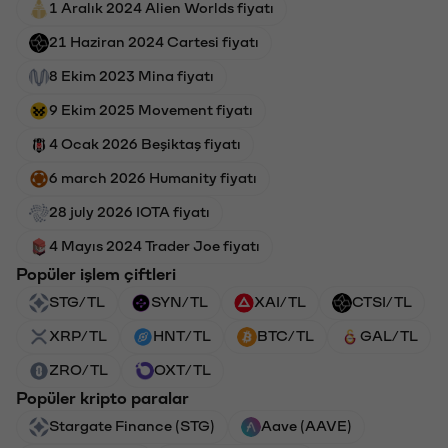
1 Aralık 2024 Alien Worlds fiyatı
21 Haziran 2024 Cartesi fiyatı
8 Ekim 2023 Mina fiyatı
9 Ekim 2025 Movement fiyatı
4 Ocak 2026 Beşiktaş fiyatı
6 march 2026 Humanity fiyatı
28 july 2026 IOTA fiyatı
4 Mayıs 2024 Trader Joe fiyatı
Popüler işlem çiftleri
STG/TL
SYN/TL
XAI/TL
CTSI/TL
XRP/TL
HNT/TL
BTC/TL
GAL/TL
ZRO/TL
OXT/TL
Popüler kripto paralar
Stargate Finance (STG)
Aave (AAVE)