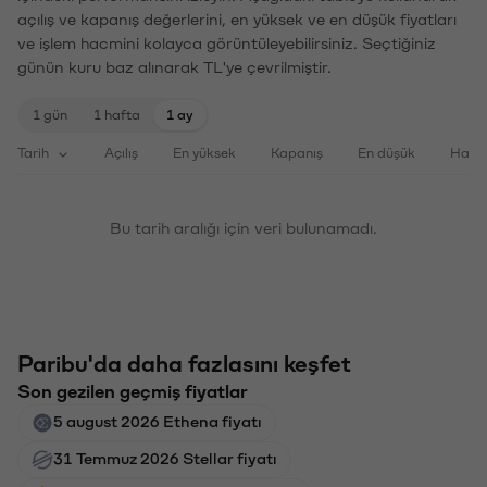
açılış ve kapanış değerlerini, en yüksek ve en düşük fiyatları
ve işlem hacmini kolayca görüntüleyebilirsiniz. Seçtiğiniz
günün kuru baz alınarak TL'ye çevrilmiştir.
1 gün
1 hafta
1 ay
Tarih
Açılış
En yüksek
Kapanış
En düşük
Haci
Bu tarih aralığı için veri bulunamadı.
Paribu'da daha fazlasını keşfet
Son gezilen geçmiş fiyatlar
5 august 2026 Ethena fiyatı
31 Temmuz 2026 Stellar fiyatı