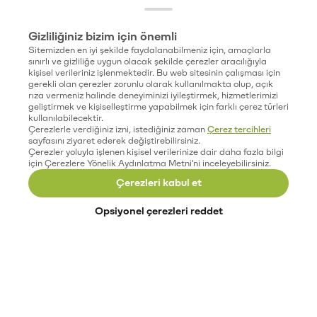
Gizliliğiniz bizim için önemli
Sitemizden en iyi şekilde faydalanabilmeniz için, amaçlarla
sınırlı ve gizliliğe uygun olacak şekilde çerezler aracılığıyla
kişisel verileriniz işlenmektedir. Bu web sitesinin çalışması için
gerekli olan çerezler zorunlu olarak kullanılmakta olup, açık
rıza vermeniz halinde deneyiminizi iyileştirmek, hizmetlerimizi
geliştirmek ve kişiselleştirme yapabilmek için farklı çerez türleri
kullanılabilecektir.
Çerezlerle verdiğiniz izni, istediğiniz zaman
Çerez tercihleri
sayfasını ziyaret ederek değiştirebilirsiniz.
Çerezler yoluyla işlenen kişisel verilerinize dair daha fazla bilgi
için Çerezlere Yönelik Aydınlatma Metni'ni inceleyebilirsiniz.
Çerezleri kabul et
Opsiyonel çerezleri reddet
Paribu’yu keşfet