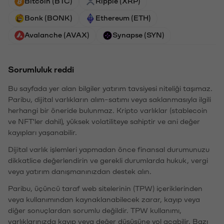
Bitcoin (BTC)
Ripple (XRP)
Bonk (BONK)
Ethereum (ETH)
Avalanche (AVAX)
Synapse (SYN)
Sorumluluk reddi
Bu sayfada yer alan bilgiler yatırım tavsiyesi niteliği taşımaz.
Paribu, dijital varlıkların alım-satımı veya saklanmasıyla ilgili
herhangi bir öneride bulunmaz. Kripto varlıklar (stablecoin
ve NFT'ler dahil), yüksek volatiliteye sahiptir ve ani değer
kayıpları yaşanabilir.
Dijital varlık işlemleri yapmadan önce finansal durumunuzu
dikkatlice değerlendirin ve gerekli durumlarda hukuk, vergi
veya yatırım danışmanınızdan destek alın.
Paribu, üçüncü taraf web sitelerinin (TPW) içeriklerinden
veya kullanımından kaynaklanabilecek zarar, kayıp veya
diğer sonuçlardan sorumlu değildir. TPW kullanımı,
varlıklarınızda kayıp veya değer düşüşüne yol açabilir. Bazı