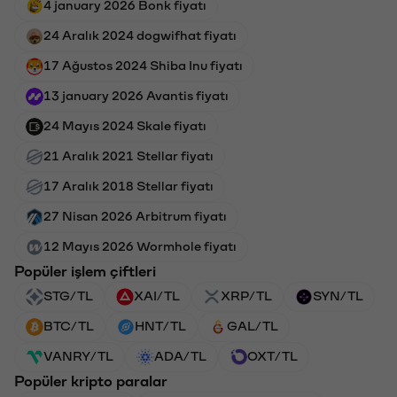
4 january 2026 Bonk fiyatı
24 Aralık 2024 dogwifhat fiyatı
17 Ağustos 2024 Shiba Inu fiyatı
13 january 2026 Avantis fiyatı
24 Mayıs 2024 Skale fiyatı
21 Aralık 2021 Stellar fiyatı
17 Aralık 2018 Stellar fiyatı
27 Nisan 2026 Arbitrum fiyatı
12 Mayıs 2026 Wormhole fiyatı
Popüler işlem çiftleri
STG/TL
XAI/TL
XRP/TL
SYN/TL
BTC/TL
HNT/TL
GAL/TL
VANRY/TL
ADA/TL
OXT/TL
Popüler kripto paralar