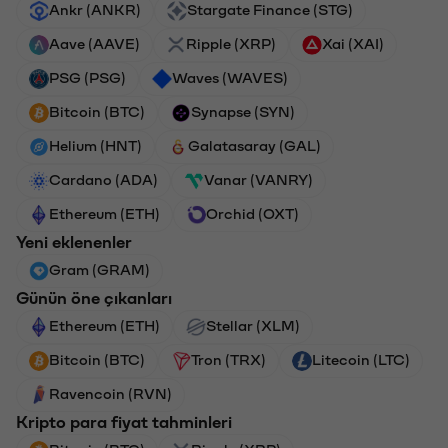
Ankr (ANKR)
Stargate Finance (STG)
Aave (AAVE)
Ripple (XRP)
Xai (XAI)
PSG (PSG)
Waves (WAVES)
Bitcoin (BTC)
Synapse (SYN)
Helium (HNT)
Galatasaray (GAL)
Cardano (ADA)
Vanar (VANRY)
Ethereum (ETH)
Orchid (OXT)
Yeni eklenenler
Gram (GRAM)
Günün öne çıkanları
Ethereum (ETH)
Stellar (XLM)
Bitcoin (BTC)
Tron (TRX)
Litecoin (LTC)
Ravencoin (RVN)
Kripto para fiyat tahminleri