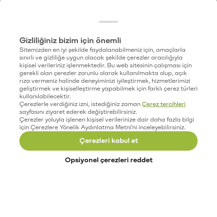
Gizliliğiniz bizim için önemli
Sitemizden en iyi şekilde faydalanabilmeniz için, amaçlarla
sınırlı ve gizliliğe uygun olacak şekilde çerezler aracılığıyla
kişisel verileriniz işlenmektedir. Bu web sitesinin çalışması için
gerekli olan çerezler zorunlu olarak kullanılmakta olup, açık
rıza vermeniz halinde deneyiminizi iyileştirmek, hizmetlerimizi
geliştirmek ve kişiselleştirme yapabilmek için farklı çerez türleri
kullanılabilecektir.
Çerezlerle verdiğiniz izni, istediğiniz zaman
Çerez tercihleri
sayfasını ziyaret ederek değiştirebilirsiniz.
Çerezler yoluyla işlenen kişisel verilerinize dair daha fazla bilgi
için Çerezlere Yönelik Aydınlatma Metni'ni inceleyebilirsiniz.
Çerezleri kabul et
Opsiyonel çerezleri reddet