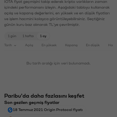
IOTA fiyat geçmişini takip ederek kripto varlıkların zaman
içindeki performansını izleyin. Aşağıdaki tabloyu kullanarak
açılış ve kapanış değerlerini, en yüksek ve en düşük fiyatları
ve işlem hacmini kolayca görüntüleyebilirsiniz. Seçtiğiniz
günün kuru baz alınarak TL'ye çevrilmiştir.
1 gün
1 hafta
1 ay
Tarih
Açılış
En yüksek
Kapanış
En düşük
Haci
Bu tarih aralığı için veri bulunamadı.
Paribu'da daha fazlasını keşfet
Son gezilen geçmiş fiyatlar
18 Temmuz 2021 Origin Protocol fiyatı