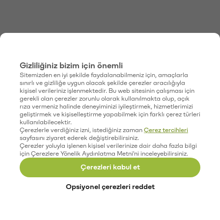
Gizliliğiniz bizim için önemli
Sitemizden en iyi şekilde faydalanabilmeniz için, amaçlarla
sınırlı ve gizliliğe uygun olacak şekilde çerezler aracılığıyla
kişisel verileriniz işlenmektedir. Bu web sitesinin çalışması için
gerekli olan çerezler zorunlu olarak kullanılmakta olup, açık
rıza vermeniz halinde deneyiminizi iyileştirmek, hizmetlerimizi
geliştirmek ve kişiselleştirme yapabilmek için farklı çerez türleri
kullanılabilecektir.
Çerezlerle verdiğiniz izni, istediğiniz zaman
Çerez tercihleri
sayfasını ziyaret ederek değiştirebilirsiniz.
Çerezler yoluyla işlenen kişisel verilerinize dair daha fazla bilgi
için Çerezlere Yönelik Aydınlatma Metni'ni inceleyebilirsiniz.
Çerezleri kabul et
Opsiyonel çerezleri reddet