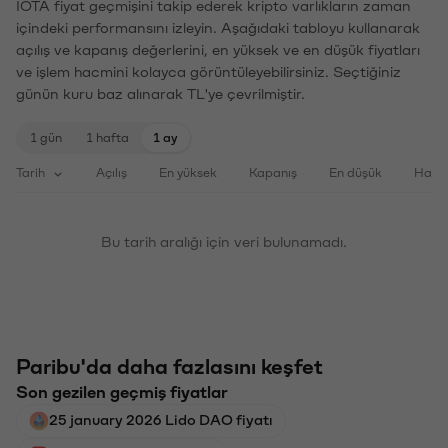
IOTA fiyat geçmişini takip ederek kripto varlıkların zaman
içindeki performansını izleyin. Aşağıdaki tabloyu kullanarak
açılış ve kapanış değerlerini, en yüksek ve en düşük fiyatları
ve işlem hacmini kolayca görüntüleyebilirsiniz. Seçtiğiniz
günün kuru baz alınarak TL'ye çevrilmiştir.
1 gün
1 hafta
1 ay
Tarih
Açılış
En yüksek
Kapanış
En düşük
Haci
Bu tarih aralığı için veri bulunamadı.
Paribu'da daha fazlasını keşfet
Son gezilen geçmiş fiyatlar
25 january 2026 Lido DAO fiyatı