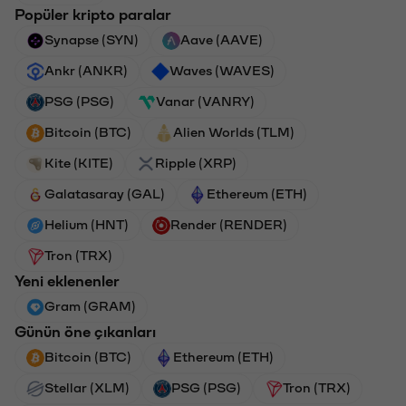
Popüler kripto paralar
Synapse (SYN)
Aave (AAVE)
Ankr (ANKR)
Waves (WAVES)
PSG (PSG)
Vanar (VANRY)
Bitcoin (BTC)
Alien Worlds (TLM)
Kite (KITE)
Ripple (XRP)
Galatasaray (GAL)
Ethereum (ETH)
Helium (HNT)
Render (RENDER)
Tron (TRX)
Yeni eklenenler
Gram (GRAM)
Günün öne çıkanları
Bitcoin (BTC)
Ethereum (ETH)
Stellar (XLM)
PSG (PSG)
Tron (TRX)