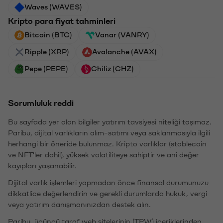
Waves (WAVES)
Kripto para fiyat tahminleri
Bitcoin (BTC)
Vanar (VANRY)
Ripple (XRP)
Avalanche (AVAX)
Pepe (PEPE)
Chiliz (CHZ)
Sorumluluk reddi
Bu sayfada yer alan bilgiler yatırım tavsiyesi niteliği taşımaz.
Paribu, dijital varlıkların alım-satımı veya saklanmasıyla ilgili
herhangi bir öneride bulunmaz. Kripto varlıklar (stablecoin
ve NFT'ler dahil), yüksek volatiliteye sahiptir ve ani değer
kayıpları yaşanabilir.
Dijital varlık işlemleri yapmadan önce finansal durumunuzu
dikkatlice değerlendirin ve gerekli durumlarda hukuk, vergi
veya yatırım danışmanınızdan destek alın.
Paribu, üçüncü taraf web sitelerinin (TPW) içeriklerinden