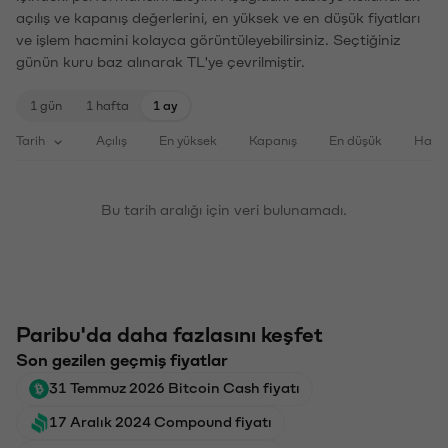
açılış ve kapanış değerlerini, en yüksek ve en düşük fiyatları
ve işlem hacmini kolayca görüntüleyebilirsiniz. Seçtiğiniz
günün kuru baz alınarak TL'ye çevrilmiştir.
1 gün
1 hafta
1 ay
Tarih
Açılış
En yüksek
Kapanış
En düşük
Haci
Bu tarih aralığı için veri bulunamadı.
Paribu'da daha fazlasını keşfet
Son gezilen geçmiş fiyatlar
31 Temmuz 2026 Bitcoin Cash fiyatı
17 Aralık 2024 Compound fiyatı