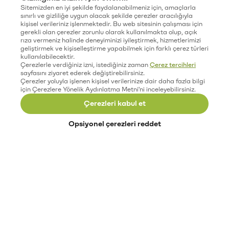
Sitemizden en iyi şekilde faydalanabilmeniz için, amaçlarla
sınırlı ve gizliliğe uygun olacak şekilde çerezler aracılığıyla
kişisel verileriniz işlenmektedir. Bu web sitesinin çalışması için
gerekli olan çerezler zorunlu olarak kullanılmakta olup, açık
rıza vermeniz halinde deneyiminizi iyileştirmek, hizmetlerimizi
geliştirmek ve kişiselleştirme yapabilmek için farklı çerez türleri
kullanılabilecektir.
Çerezlerle verdiğiniz izni, istediğiniz zaman
Çerez tercihleri
sayfasını ziyaret ederek değiştirebilirsiniz.
Çerezler yoluyla işlenen kişisel verilerinize dair daha fazla bilgi
için Çerezlere Yönelik Aydınlatma Metni'ni inceleyebilirsiniz.
Çerezleri kabul et
Opsiyonel çerezleri reddet
Paribu’yu keşfet
Eğitimler
Etkinlikler
Açık pozisyonlar