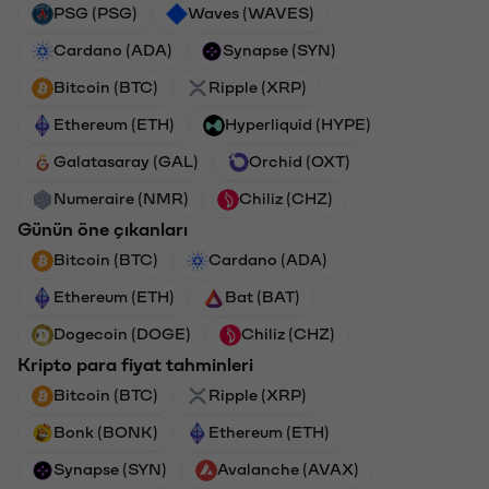
PSG (PSG)
Waves (WAVES)
Cardano (ADA)
Synapse (SYN)
Bitcoin (BTC)
Ripple (XRP)
Ethereum (ETH)
Hyperliquid (HYPE)
Galatasaray (GAL)
Orchid (OXT)
Numeraire (NMR)
Chiliz (CHZ)
Günün öne çıkanları
Bitcoin (BTC)
Cardano (ADA)
Ethereum (ETH)
Bat (BAT)
Dogecoin (DOGE)
Chiliz (CHZ)
Kripto para fiyat tahminleri
Bitcoin (BTC)
Ripple (XRP)
Bonk (BONK)
Ethereum (ETH)
Synapse (SYN)
Avalanche (AVAX)