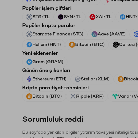
Popüler işlem çiftleri
STG/TL
SYN/TL
XAI/TL
HNT/
Popüler kripto paralar
Stargate Finance (STG)
Aave (AAVE)
Helium (HNT)
Bitcoin (BTC)
Cartesi 
Yeni eklenenler
Gram (GRAM)
Günün öne çıkanları
Ethereum (ETH)
Stellar (XLM)
Bitcoi
Kripto para fiyat tahminleri
Bitcoin (BTC)
Ripple (XRP)
Vanar (
Sorumluluk reddi
Bu sayfada yer alan bilgiler yatırım tavsiyesi niteliği ta