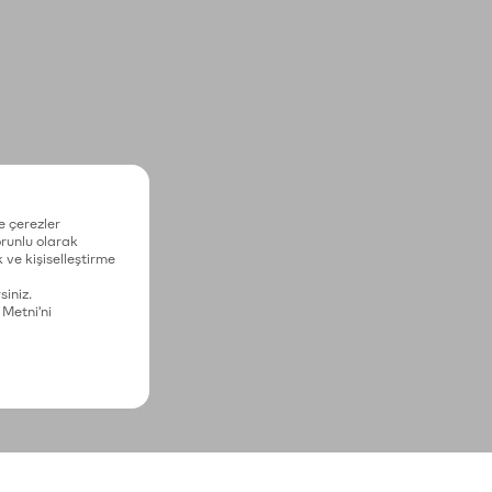
e çerezler
zorunlu olarak
 ve kişiselleştirme
siniz.
 Metni'ni