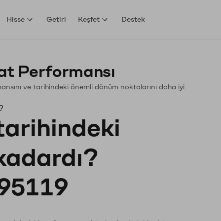
Hisse
Getiri
Keşfet
Destek
yat Performansı
ormansını ve tarihindeki önemli dönüm noktalarını daha iyi
?
tarihindeki
 kadardı?
95119