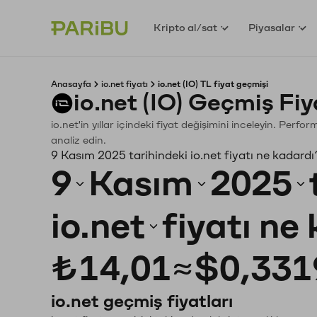
Kripto al/sat
Piyasalar
Anasayfa
io.net fiyatı
io.net (IO) TL fiyat geçmişi
io.net (IO) Geçmiş Fi
io.net'in yıllar içindeki fiyat değişimini inceleyin. Perf
analiz edin.
9 Kasım 2025 tarihindeki io.net fiyatı ne kadardı
9
Kasım
2025
io.net
fiyatı ne
₺14,01
≈
$0,331
io.net geçmiş fiyatları