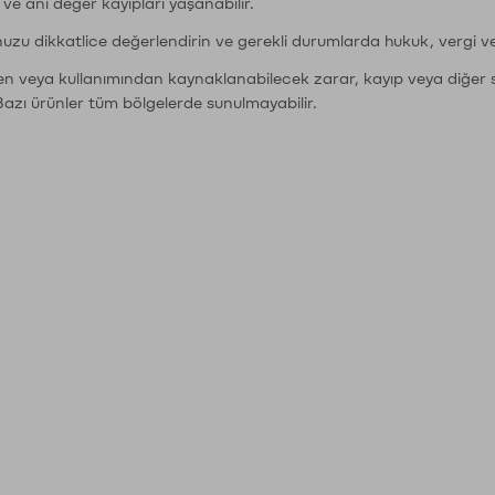
r ve ani değer kayıpları yaşanabilir.
nuzu dikkatlice değerlendirin ve gerekli durumlarda hukuk, vergi v
den veya kullanımından kaynaklanabilecek zarar, kayıp veya diğer 
Bazı ürünler tüm bölgelerde sunulmayabilir.