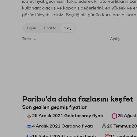
io.net fiyat geçmişini takip ederek kripto varlıkların z
kullanarak açılış ve kapanış değerlerini, en yüksek ve e
görüntüleyebilirsiniz. Seçtiğiniz günün kuru baz alınarak
1 gün
1 hafta
1 ay
Tarih
Açılış
Paribu'da daha fazlasını keşfet
Son gezilen geçmiş fiyatlar
25 Aralık 2021 Galatasaray fiyatı
25 Ağust
4 Aralık 2021 Cardano fiyatı
20 Temmuz 202
19 Şubat 2023 Loopring fiyatı
15 september