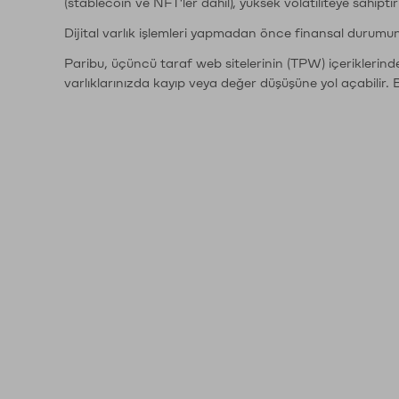
(stablecoin ve NFT'ler dahil), yüksek volatiliteye sahipti
Dijital varlık işlemleri yapmadan önce finansal durumu
Paribu, üçüncü taraf web sitelerinin (TPW) içeriklerin
varlıklarınızda kayıp veya değer düşüşüne yol açabilir. 