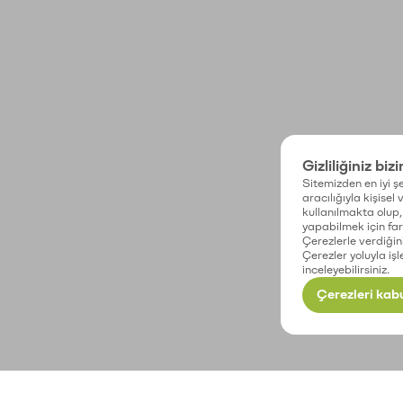
Gizliliğiniz biz
Sitemizden en iyi şe
aracılığıyla kişisel
kullanılmakta olup, 
yapabilmek için fark
Çerezlerle verdiğin
Çerezler yoluyla işl
inceleyebilirsiniz.
Çerezleri kabu