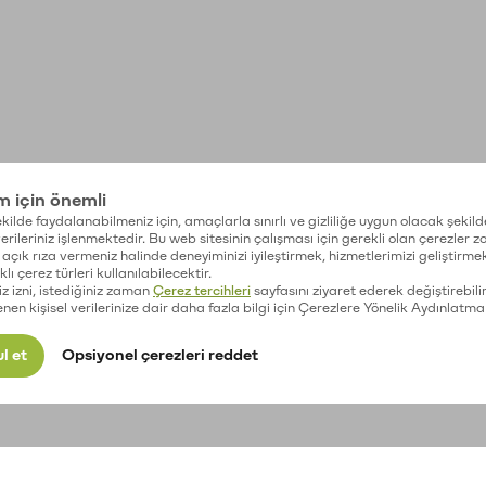
im için önemli
kilde faydalanabilmeniz için, amaçlarla sınırlı ve gizliliğe uygun olacak şekild
 verileriniz işlenmektedir. Bu web sitesinin çalışması için gerekli olan çerezler 
açık rıza vermeniz halinde deneyiminizi iyileştirmek, hizmetlerimizi geliştirmek
lı çerez türleri kullanılabilecektir.
iz izni, istediğiniz zaman
Çerez tercihleri
sayfasını ziyaret ederek değiştirebilir
enen kişisel verilerinize dair daha fazla bilgi için Çerezlere Yönelik Aydınlatma
l et
Opsiyonel çerezleri reddet