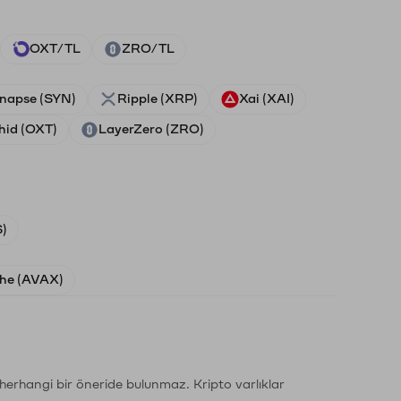
OXT/TL
ZRO/TL
napse (SYN)
Ripple (XRP)
Xai (XAI)
hid (OXT)
LayerZero (ZRO)
)
he (AVAX)
li herhangi bir öneride bulunmaz. Kripto varlıklar