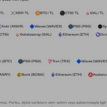
TL
XRP/TL
BTC/TL
CTSI/TL
GAL/TL
Ankr (ANKR)
Waves (WAVES)
PSG (PSG)
Sy
(CTSI)
Galatasaray (GAL)
Ethereum (ETH)
Orc
n (BTC)
PSG (PSG)
Tron (TRX)
Waves (WAVES
VANRY)
Bonk (BONK)
Ethereum (ETH)
Avalanc
şımaz. Paribu, dijital varlıkların alım-satımı veya saklanmasıyla ilgi