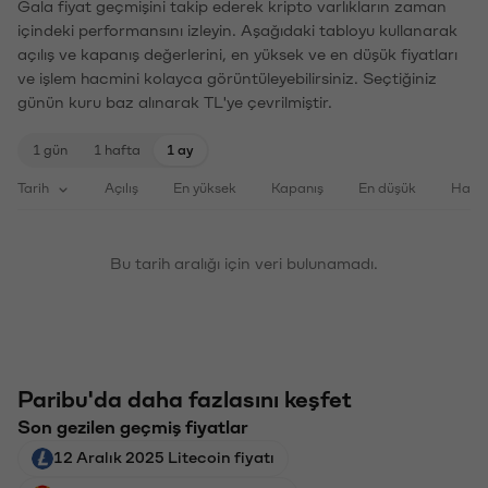
Gala fiyat geçmişini takip ederek kripto varlıkların zaman
içindeki performansını izleyin. Aşağıdaki tabloyu kullanarak
açılış ve kapanış değerlerini, en yüksek ve en düşük fiyatları
ve işlem hacmini kolayca görüntüleyebilirsiniz. Seçtiğiniz
günün kuru baz alınarak TL'ye çevrilmiştir.
1 gün
1 hafta
1 ay
Tarih
Açılış
En yüksek
Kapanış
En düşük
Haci
Bu tarih aralığı için veri bulunamadı.
Paribu'da daha fazlasını keşfet
Son gezilen geçmiş fiyatlar
12 Aralık 2025 Litecoin fiyatı