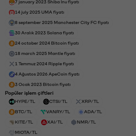
7 january 2023 Shiba Inu fiyatı
14 july 2025 UMA fiyatı
8 september 2025 Manchester City FC fiyatı
30 Aralık 2023 Solana fiyatı
24 october 2024 Bitcoin fiyatı
18 march 2025 Mantle fiyatı
1 Temmuz 2024 Ripple fiyatı
4 Ağustos 2026 ApeCoin fiyatı
3 Ocak 2023 Bitcoin fiyatı
Popüler işlem çiftleri
HYPE/TL
CTSI/TL
XRP/TL
BTC/TL
VANRY/TL
ADA/TL
KITE/TL
XAI/TL
NMR/TL
MIOTA/TL