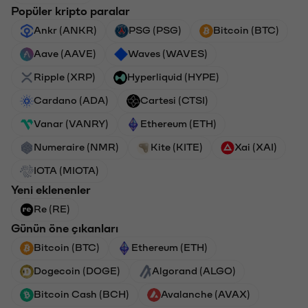
Popüler kripto paralar
Ankr (ANKR)
PSG (PSG)
Bitcoin (BTC)
Aave (AAVE)
Waves (WAVES)
Ripple (XRP)
Hyperliquid (HYPE)
Cardano (ADA)
Cartesi (CTSI)
Vanar (VANRY)
Ethereum (ETH)
Numeraire (NMR)
Kite (KITE)
Xai (XAI)
IOTA (MIOTA)
Yeni eklenenler
Re (RE)
Günün öne çıkanları
Bitcoin (BTC)
Ethereum (ETH)
Dogecoin (DOGE)
Algorand (ALGO)
Bitcoin Cash (BCH)
Avalanche (AVAX)