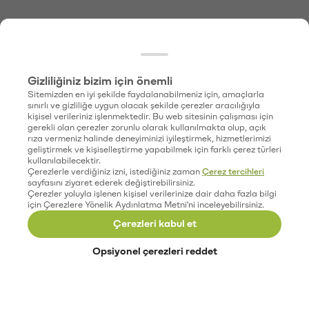
Gizliliğiniz bizim için önemli
Sitemizden en iyi şekilde faydalanabilmeniz için, amaçlarla
sınırlı ve gizliliğe uygun olacak şekilde çerezler aracılığıyla
kişisel verileriniz işlenmektedir. Bu web sitesinin çalışması için
gerekli olan çerezler zorunlu olarak kullanılmakta olup, açık
rıza vermeniz halinde deneyiminizi iyileştirmek, hizmetlerimizi
geliştirmek ve kişiselleştirme yapabilmek için farklı çerez türleri
kullanılabilecektir.
Çerezlerle verdiğiniz izni, istediğiniz zaman
Çerez tercihleri
sayfasını ziyaret ederek değiştirebilirsiniz.
Çerezler yoluyla işlenen kişisel verilerinize dair daha fazla bilgi
için Çerezlere Yönelik Aydınlatma Metni'ni inceleyebilirsiniz.
Çerezleri kabul et
Opsiyonel çerezleri reddet