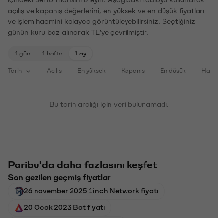
açılış ve kapanış değerlerini, en yüksek ve en düşük fiyatları
ve işlem hacmini kolayca görüntüleyebilirsiniz. Seçtiğiniz
günün kuru baz alınarak TL'ye çevrilmiştir.
1 gün
1 hafta
1 ay
Tarih
Açılış
En yüksek
Kapanış
En düşük
Haci
Bu tarih aralığı için veri bulunamadı.
Paribu'da daha fazlasını keşfet
Son gezilen geçmiş fiyatlar
26 november 2025 1inch Network fiyatı
20 Ocak 2023 Bat fiyatı