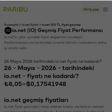
Giriş yap
Anasayfa
io.net fiyatı
io.net (IO) TL fiyat geçmişi
io.net (IO) Geçmiş Fiyat Performansı
io.net'in yıllar içindeki fiyat değişimini inceleyin.
Performansını ve tarihindeki önemli dönüm noktalarını daha
iyi analiz edin.
26 Mayıs 2026 tarihindeki io.net fiyatı ne kadardı?
26
Mayıs
2026
tarihindeki
io.net
fiyatı ne kadardı?
₺8,05
≈
$0,17541948
io.net geçmiş fiyatları
io.net fiyat geçmişini takip ederek kripto varlıkların zaman
içindeki performansını izleyin. Aşağıdaki tabloyu kullanarak