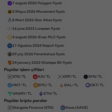
7 august 2026 Polygon fiyatı
3 Mayıs 2026 Movement fiyatı
8 Mart 2026 Star Atlas fiyatı
16 june 2023 Livepeer fiyatı
4 august 2026 iExec RLC fiyatı
17 Ağustos 2024 Napoli fiyatı
29 july 2026 Fenerbahçe fiyatı
24 january 2022 Göztepe SK fiyatı
Popüler işlem çiftleri
STG/TL
XAI/TL
XRP/TL
SYN/TL
HNT/TL
BTC/TL
GAL/TL
OXT/TL
VANRY/TL
ETH/TL
Popüler kripto paralar
Stargate Finance (STG)
Aave (AAVE)