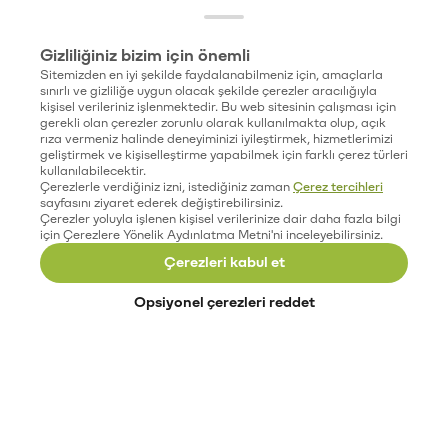
Gizliliğiniz bizim için önemli
Sitemizden en iyi şekilde faydalanabilmeniz için, amaçlarla
sınırlı ve gizliliğe uygun olacak şekilde çerezler aracılığıyla
kişisel verileriniz işlenmektedir. Bu web sitesinin çalışması için
gerekli olan çerezler zorunlu olarak kullanılmakta olup, açık
rıza vermeniz halinde deneyiminizi iyileştirmek, hizmetlerimizi
geliştirmek ve kişiselleştirme yapabilmek için farklı çerez türleri
kullanılabilecektir.
Çerezlerle verdiğiniz izni, istediğiniz zaman
Çerez tercihleri
sayfasını ziyaret ederek değiştirebilirsiniz.
Çerezler yoluyla işlenen kişisel verilerinize dair daha fazla bilgi
için Çerezlere Yönelik Aydınlatma Metni'ni inceleyebilirsiniz.
Çerezleri kabul et
Opsiyonel çerezleri reddet
Paribu’yu keşfet