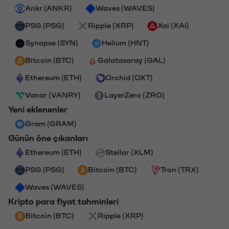
Ankr (ANKR)
Waves (WAVES)
PSG (PSG)
Ripple (XRP)
Xai (XAI)
Synapse (SYN)
Helium (HNT)
Bitcoin (BTC)
Galatasaray (GAL)
Ethereum (ETH)
Orchid (OXT)
Vanar (VANRY)
LayerZero (ZRO)
Yeni eklenenler
Gram (GRAM)
Günün öne çıkanları
Ethereum (ETH)
Stellar (XLM)
PSG (PSG)
Bitcoin (BTC)
Tron (TRX)
Waves (WAVES)
Kripto para fiyat tahminleri
Bitcoin (BTC)
Ripple (XRP)