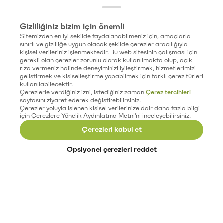
Gizliliğiniz bizim için önemli
Sitemizden en iyi şekilde faydalanabilmeniz için, amaçlarla
sınırlı ve gizliliğe uygun olacak şekilde çerezler aracılığıyla
kişisel verileriniz işlenmektedir. Bu web sitesinin çalışması için
gerekli olan çerezler zorunlu olarak kullanılmakta olup, açık
rıza vermeniz halinde deneyiminizi iyileştirmek, hizmetlerimizi
geliştirmek ve kişiselleştirme yapabilmek için farklı çerez türleri
kullanılabilecektir.
Çerezlerle verdiğiniz izni, istediğiniz zaman
Çerez tercihleri
sayfasını ziyaret ederek değiştirebilirsiniz.
Çerezler yoluyla işlenen kişisel verilerinize dair daha fazla bilgi
için Çerezlere Yönelik Aydınlatma Metni'ni inceleyebilirsiniz.
Çerezleri kabul et
Opsiyonel çerezleri reddet
Paribu’yu keşfet