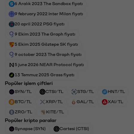
6 Aralık 2023 The Sandbox fiyatı
9 february 2022 Inter Milan fiyatı
20 april 2022 PSG fiyatı
9 Ekim 2023 The Graph fiyatı
5 Ekim 2025 Göztepe SK fiyatı
9 october 2023 The Graph fiyatı
5 june 2026 NEAR Protocol fiyatı
13 Temmuz 2025 Grass fiyatı
Popüler işlem çiftleri
SYN/TL
CTSI/TL
STG/TL
HNT/TL
BTC/TL
XRP/TL
GAL/TL
XAI/TL
ZRO/TL
KITE/TL
Popüler kripto paralar
Synapse (SYN)
Cartesi (CTSI)