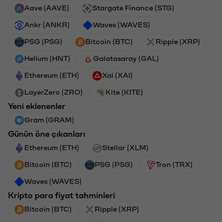
Aave (AAVE)
Stargate Finance (STG)
Ankr (ANKR)
Waves (WAVES)
PSG (PSG)
Bitcoin (BTC)
Ripple (XRP)
Helium (HNT)
Galatasaray (GAL)
Ethereum (ETH)
Xai (XAI)
LayerZero (ZRO)
Kite (KITE)
Yeni eklenenler
Gram (GRAM)
Günün öne çıkanları
Ethereum (ETH)
Stellar (XLM)
Bitcoin (BTC)
PSG (PSG)
Tron (TRX)
Waves (WAVES)
Kripto para fiyat tahminleri
Bitcoin (BTC)
Ripple (XRP)