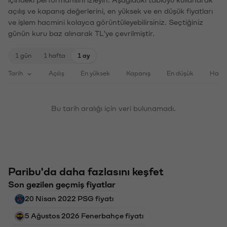
içindeki performansını izleyin. Aşağıdaki tabloyu kullanarak
açılış ve kapanış değerlerini, en yüksek ve en düşük fiyatları
ve işlem hacmini kolayca görüntüleyebilirsiniz. Seçtiğiniz
günün kuru baz alınarak TL'ye çevrilmiştir.
1 gün
1 hafta
1 ay
Tarih
Açılış
En yüksek
Kapanış
En düşük
Haci
Bu tarih aralığı için veri bulunamadı.
Paribu'da daha fazlasını keşfet
Son gezilen geçmiş fiyatlar
20 Nisan 2022 PSG fiyatı
5 Ağustos 2026 Fenerbahçe fiyatı