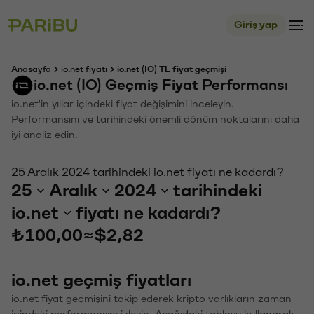
Giriş yap
Anasayfa
io.net fiyatı
io.net (IO) TL fiyat geçmişi
io.net (IO) Geçmiş Fiyat Performansı
io.net'in yıllar içindeki fiyat değişimini inceleyin.
Performansını ve tarihindeki önemli dönüm noktalarını daha
iyi analiz edin.
25 Aralık 2024 tarihindeki io.net fiyatı ne kadardı?
25
Aralık
2024
tarihindeki
io.net
fiyatı ne kadardı?
₺100,00
≈
$2,82
io.net geçmiş fiyatları
io.net fiyat geçmişini takip ederek kripto varlıkların zaman