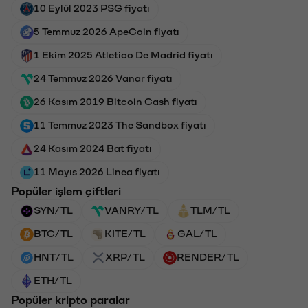
10 Eylül 2023 PSG fiyatı
5 Temmuz 2026 ApeCoin fiyatı
1 Ekim 2025 Atletico De Madrid fiyatı
24 Temmuz 2026 Vanar fiyatı
26 Kasım 2019 Bitcoin Cash fiyatı
11 Temmuz 2023 The Sandbox fiyatı
24 Kasım 2024 Bat fiyatı
11 Mayıs 2026 Linea fiyatı
Popüler işlem çiftleri
SYN/TL
VANRY/TL
TLM/TL
BTC/TL
KITE/TL
GAL/TL
HNT/TL
XRP/TL
RENDER/TL
ETH/TL
Popüler kripto paralar