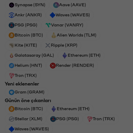
Synapse (SYN)
Aave (AAVE)
Ankr (ANKR)
Waves (WAVES)
PSG (PSG)
Vanar (VANRY)
Bitcoin (BTC)
Alien Worlds (TLM)
Kite (KITE)
Ripple (XRP)
Galatasaray (GAL)
Ethereum (ETH)
Helium (HNT)
Render (RENDER)
Tron (TRX)
Yeni eklenenler
Gram (GRAM)
Günün öne çıkanları
Bitcoin (BTC)
Ethereum (ETH)
Stellar (XLM)
PSG (PSG)
Tron (TRX)
Waves (WAVES)