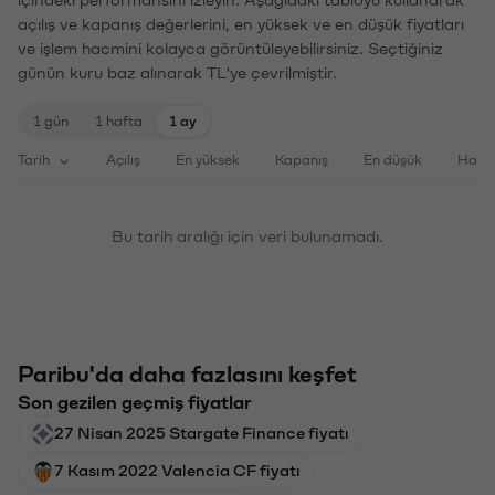
içindeki performansını izleyin. Aşağıdaki tabloyu kullanarak
açılış ve kapanış değerlerini, en yüksek ve en düşük fiyatları
ve işlem hacmini kolayca görüntüleyebilirsiniz. Seçtiğiniz
günün kuru baz alınarak TL'ye çevrilmiştir.
1 gün
1 hafta
1 ay
Tarih
Açılış
En yüksek
Kapanış
En düşük
Haci
Bu tarih aralığı için veri bulunamadı.
Paribu'da daha fazlasını keşfet
Son gezilen geçmiş fiyatlar
27 Nisan 2025 Stargate Finance fiyatı
7 Kasım 2022 Valencia CF fiyatı