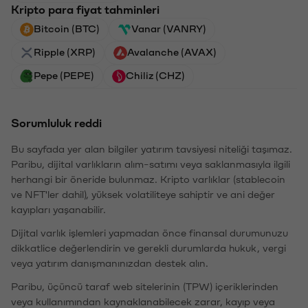
Kripto para fiyat tahminleri
Bitcoin (BTC)
Vanar (VANRY)
Ripple (XRP)
Avalanche (AVAX)
Pepe (PEPE)
Chiliz (CHZ)
Sorumluluk reddi
Bu sayfada yer alan bilgiler yatırım tavsiyesi niteliği taşımaz.
Paribu, dijital varlıkların alım-satımı veya saklanmasıyla ilgili
herhangi bir öneride bulunmaz. Kripto varlıklar (stablecoin
ve NFT'ler dahil), yüksek volatiliteye sahiptir ve ani değer
kayıpları yaşanabilir.
Dijital varlık işlemleri yapmadan önce finansal durumunuzu
dikkatlice değerlendirin ve gerekli durumlarda hukuk, vergi
veya yatırım danışmanınızdan destek alın.
Paribu, üçüncü taraf web sitelerinin (TPW) içeriklerinden
veya kullanımından kaynaklanabilecek zarar, kayıp veya