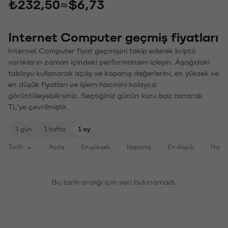
₺232,50
≈
$6,73
Internet Computer geçmiş fiyatları
Internet Computer fiyat geçmişini takip ederek kripto
varlıkların zaman içindeki performansını izleyin. Aşağıdaki
tabloyu kullanarak açılış ve kapanış değerlerini, en yüksek ve
en düşük fiyatları ve işlem hacmini kolayca
görüntüleyebilirsiniz. Seçtiğiniz günün kuru baz alınarak
TL'ye çevrilmiştir.
1 gün
1 hafta
1 ay
Tarih
Açılış
En yüksek
Kapanış
En düşük
Haci
Bu tarih aralığı için veri bulunamadı.