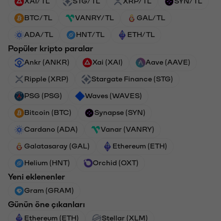
XAI/TL
STG/TL
XRP/TL
SYN/TL
BTC/TL
VANRY/TL
GAL/TL
ADA/TL
HNT/TL
ETH/TL
Popüler kripto paralar
Ankr (ANKR)
Xai (XAI)
Aave (AAVE)
Ripple (XRP)
Stargate Finance (STG)
PSG (PSG)
Waves (WAVES)
Bitcoin (BTC)
Synapse (SYN)
Cardano (ADA)
Vanar (VANRY)
Galatasaray (GAL)
Ethereum (ETH)
Helium (HNT)
Orchid (OXT)
Yeni eklenenler
Gram (GRAM)
Günün öne çıkanları
Ethereum (ETH)
Stellar (XLM)