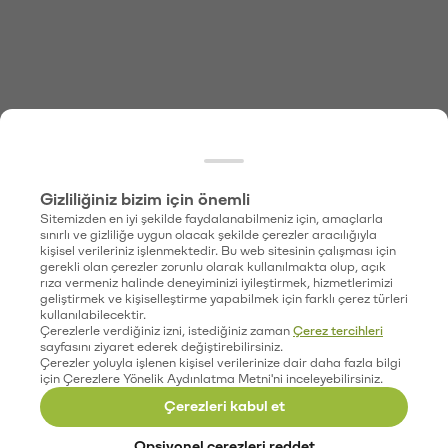
Gizliliğiniz bizim için önemli
Sitemizden en iyi şekilde faydalanabilmeniz için, amaçlarla
sınırlı ve gizliliğe uygun olacak şekilde çerezler aracılığıyla
kişisel verileriniz işlenmektedir. Bu web sitesinin çalışması için
gerekli olan çerezler zorunlu olarak kullanılmakta olup, açık
rıza vermeniz halinde deneyiminizi iyileştirmek, hizmetlerimizi
geliştirmek ve kişiselleştirme yapabilmek için farklı çerez türleri
kullanılabilecektir.
Çerezlerle verdiğiniz izni, istediğiniz zaman
Çerez tercihleri
sayfasını ziyaret ederek değiştirebilirsiniz.
Çerezler yoluyla işlenen kişisel verilerinize dair daha fazla bilgi
için Çerezlere Yönelik Aydınlatma Metni'ni inceleyebilirsiniz.
Çerezleri kabul et
Opsiyonel çerezleri reddet