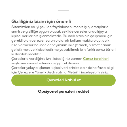
Gizliliğiniz bizim için önemli
Sitemizden en iyi şekilde faydalanabilmeniz için, amaçlarla
sınırlı ve gizliliğe uygun olacak şekilde çerezler aracılığıyla
kişisel verileriniz işlenmektedir. Bu web sitesinin çalışması için
gerekli olan çerezler zorunlu olarak kullanılmakta olup, açık
rıza vermeniz halinde deneyiminizi iyileştirmek, hizmetlerimizi
geliştirmek ve kişiselleştirme yapabilmek için farklı çerez türleri
kullanılabilecektir.
Çerezlerle verdiğiniz izni, istediğiniz zaman
Çerez tercihleri
sayfasını ziyaret ederek değiştirebilirsiniz.
Çerezler yoluyla işlenen kişisel verilerinize dair daha fazla bilgi
için Çerezlere Yönelik Aydınlatma Metni'ni inceleyebilirsiniz.
Çerezleri kabul et
Opsiyonel çerezleri reddet