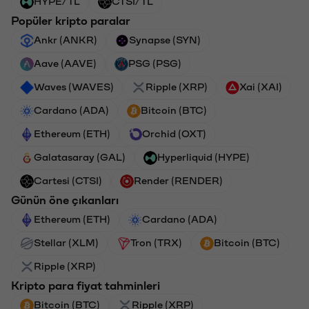
HYPE/TL
CTSI/TL
Popüler kripto paralar
Ankr (ANKR)
Synapse (SYN)
Aave (AAVE)
PSG (PSG)
Waves (WAVES)
Ripple (XRP)
Xai (XAI)
Cardano (ADA)
Bitcoin (BTC)
Ethereum (ETH)
Orchid (OXT)
Galatasaray (GAL)
Hyperliquid (HYPE)
Cartesi (CTSI)
Render (RENDER)
Günün öne çıkanları
Ethereum (ETH)
Cardano (ADA)
Stellar (XLM)
Tron (TRX)
Bitcoin (BTC)
Ripple (XRP)
Kripto para fiyat tahminleri
Bitcoin (BTC)
Ripple (XRP)