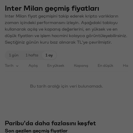
Inter Milan geçmiş fiyatları
Inter Milan fiyat geçmişini takip ederek kripto varlıkların
zaman içindeki performansını izleyin. Aşağıdaki tabloyu
kullanarak açılış ve kapanış değerlerini, en yüksek ve en
düşük fiyatları ve işlem hacmini kolayca görüntüleyebilirsiniz.
Seçtiğiniz günün kuru baz alınarak TL'ye çevrilmiştir.
1 gün
1 hafta
1 ay
Tarih
Açılış
En yüksek
Kapanış
En düşük
Haci
Bu tarih aralığı için veri bulunamadı.
Paribu'da daha fazlasını keşfet
Son gezilen geçmiş fiyatlar