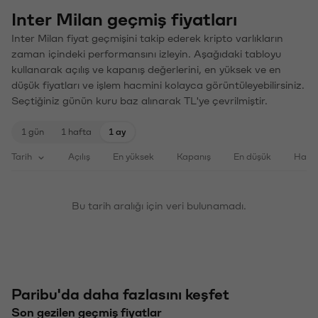
Inter Milan geçmiş fiyatları
Inter Milan fiyat geçmişini takip ederek kripto varlıkların
zaman içindeki performansını izleyin. Aşağıdaki tabloyu
kullanarak açılış ve kapanış değerlerini, en yüksek ve en
düşük fiyatları ve işlem hacmini kolayca görüntüleyebilirsiniz.
Seçtiğiniz günün kuru baz alınarak TL'ye çevrilmiştir.
1 gün
1 hafta
1 ay
Tarih
Açılış
En yüksek
Kapanış
En düşük
Haci
Bu tarih aralığı için veri bulunamadı.
Paribu'da daha fazlasını keşfet
Son gezilen geçmiş fiyatlar