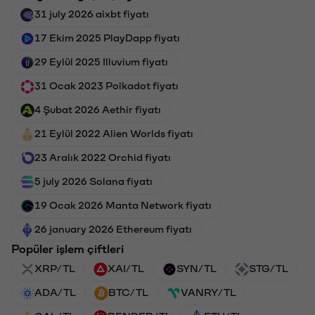
31 july 2026 aixbt fiyatı
17 Ekim 2025 PlayDapp fiyatı
29 Eylül 2025 Illuvium fiyatı
31 Ocak 2023 Polkadot fiyatı
4 Şubat 2026 Aethir fiyatı
21 Eylül 2022 Alien Worlds fiyatı
23 Aralık 2022 Orchid fiyatı
5 july 2026 Solana fiyatı
19 Ocak 2026 Manta Network fiyatı
26 january 2026 Ethereum fiyatı
Popüler işlem çiftleri
XRP/TL
XAI/TL
SYN/TL
STG/TL
ADA/TL
BTC/TL
VANRY/TL