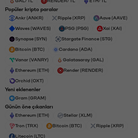
GAL/TL
RENDER/TL
ETH/TL
Popüler kripto paralar
Ankr (ANKR)
Ripple (XRP)
Aave (AAVE)
Waves (WAVES)
PSG (PSG)
Xai (XAI)
Synapse (SYN)
Stargate Finance (STG)
Bitcoin (BTC)
Cardano (ADA)
Vanar (VANRY)
Galatasaray (GAL)
Ethereum (ETH)
Render (RENDER)
Orchid (OXT)
Yeni eklenenler
Gram (GRAM)
Günün öne çıkanları
Ethereum (ETH)
Stellar (XLM)
Tron (TRX)
Bitcoin (BTC)
Ripple (XRP)
Litecoin (LTC)