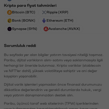
Kripto para fiyat tahminleri
Bitcoin (BTC)
Ripple (XRP)
Bonk (BONK)
Ethereum (ETH)
Synapse (SYN)
Avalanche (AVAX)
Sorumluluk reddi
Bu sayfada yer alan bilgiler yatırım tavsiyesi niteliği taşımaz.
Paribu, dijital varlıkların alım-satımı veya saklanmasıyla ilgili
herhangi bir öneride bulunmaz. Kripto varlıklar (stablecoin
ve NFT'ler dahil), yüksek volatiliteye sahiptir ve ani değer
kayıpları yaşanabilir.
Dijital varlık işlemleri yapmadan önce finansal durumunuzu
dikkatlice değerlendirin ve gerekli durumlarda hukuk, vergi
veya yatırım danışmanınızdan destek alın.
Paribu, üçüncü taraf web sitelerinin (TPW) içeriklerinden
veya kullanımından kaynaklanabilecek zarar, kayıp veya