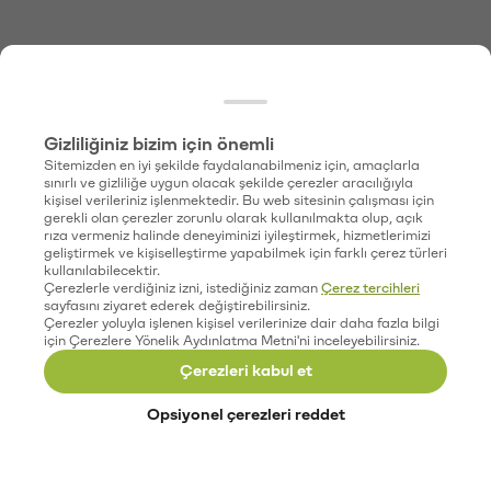
Gizliliğiniz bizim için önemli
Sitemizden en iyi şekilde faydalanabilmeniz için, amaçlarla
sınırlı ve gizliliğe uygun olacak şekilde çerezler aracılığıyla
kişisel verileriniz işlenmektedir. Bu web sitesinin çalışması için
gerekli olan çerezler zorunlu olarak kullanılmakta olup, açık
rıza vermeniz halinde deneyiminizi iyileştirmek, hizmetlerimizi
geliştirmek ve kişiselleştirme yapabilmek için farklı çerez türleri
kullanılabilecektir.
Çerezlerle verdiğiniz izni, istediğiniz zaman
Çerez tercihleri
sayfasını ziyaret ederek değiştirebilirsiniz.
Çerezler yoluyla işlenen kişisel verilerinize dair daha fazla bilgi
için Çerezlere Yönelik Aydınlatma Metni'ni inceleyebilirsiniz.
Çerezleri kabul et
Opsiyonel çerezleri reddet