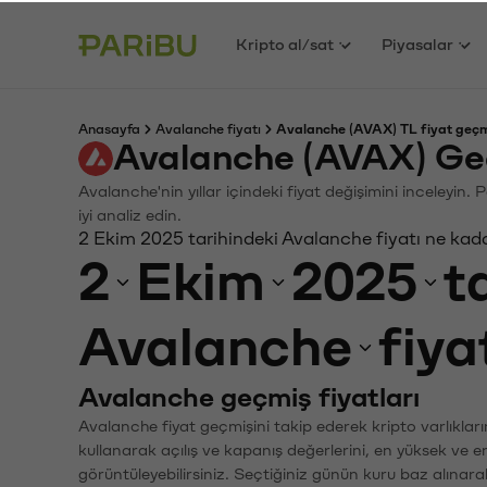
Kripto al/sat
Piyasalar
Anasayfa
Avalanche fiyatı
Avalanche (AVAX) TL fiyat geçm
Avalanche (AVAX) Ge
Avalanche'nin yıllar içindeki fiyat değişimini inceleyin
iyi analiz edin.
2 Ekim 2025 tarihindeki Avalanche fiyatı ne kad
2
Ekim
2025
t
Avalanche
fiya
Avalanche geçmiş fiyatları
Avalanche fiyat geçmişini takip ederek kripto varlıklar
kullanarak açılış ve kapanış değerlerini, en yüksek ve e
görüntüleyebilirsiniz. Seçtiğiniz günün kuru baz alınarak