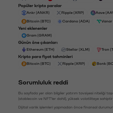
Popüler kripto paralar
Ankr (ANKR)
Ripple (XRP)
Aave (AA
Bitcoin (BTC)
Cardano (ADA)
Vanar
Yeni eklenenler
Gram (GRAM)
Günün öne çıkanları
Ethereum (ETH)
Stellar (XLM)
Tron (
Kripto para fiyat tahminleri
Bitcoin (BTC)
Ripple (XRP)
Bonk (B
Sorumluluk reddi
Bu sayfada yer alan bilgiler yatırım tavsiyesi niteliği ta
(stablecoin ve NFT'ler dahil), yüksek volatiliteye sahipti
Dijital varlık işlemleri yapmadan önce finansal durumu