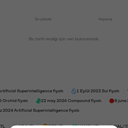
En yüksek
Kapanış
Bu tarih aralığı için veri bulunamadı.
tificial Superintelligence fiyatı
1 Eylül 2023 Sui fiyatı
 Orchid fiyatı
22 may 2026 Compound fiyatı
8 june
2024 Artificial Superintelligence fiyatı
TL
ADA/TL
BTC/TL
VANRY/TL
GAL/T