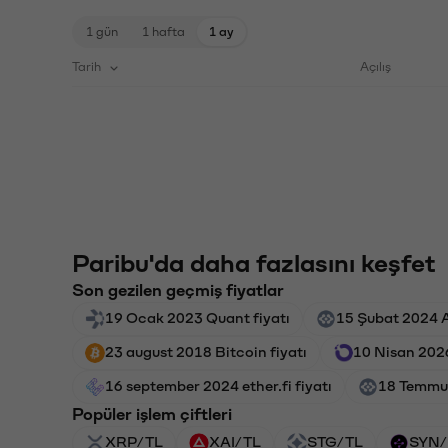
1 gün
1 hafta
1 ay
Tarih
Açılış
Paribu'da daha fazlasını keşfet
Son gezilen geçmiş fiyatlar
19 Ocak 2023 Quant fiyatı
15 Şubat 2024 Ar
23 august 2018 Bitcoin fiyatı
10 Nisan 2026
16 september 2024 ether.fi fiyatı
18 Temmuz 
Popüler işlem çiftleri
XRP/TL
XAI/TL
STG/TL
SYN/