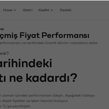
Hisse
Getiri
Keşfet
Destek
işi
çmiş Fiyat Performansı
. Performansını ve tarihindeki önemli dönüm noktalarını daha
ardı?
arihindeki
tı ne kadardı?
ın zaman içindeki performansını izleyin. Aşağıdaki tabloyu
n düşük fiyatları ve işlem hacmini kolayca
 TL'ye çevrilmiştir.