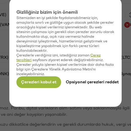
Gizliliğiniz bizim için önemli
VE)
Xai (XAI)
Waves (WAVES)
PSG (PSG)
Sitemizden en iyi şekilde faydalanabilmeniz için,
amaçlarla sınırlı ve gizliliğe uygun olacak şekilde çerezler
 (VANRY)
Galatasaray (GAL)
Ethereum (ETH)
aracılığıyla kişisel verileriniz işlenmektedir. Bu web
sitesinin çalışması için gerekli olan çerezler zorunlu olarak
kullanılmakta olup, açık rıza vermeniz halinde
deneyiminizi iyileştirmek, hizmetlerimizi geliştirmek ve
kişiselleştirme yapabilmek için farklı çerez türleri
kullanılabilecektir.
Çerezlerle verdiğiniz izni, istediğiniz zaman
Çerez
TRX)
Bitcoin (BTC)
Ripple (XRP)
Litecoin (LTC
tercihleri
sayfasını ziyaret ederek değiştirebilirsiniz.
Çerezler yoluyla işlenen kişisel verilerinize dair daha fazla
bilgi için Çerezlere Yönelik Aydınlatma Metni'ni
ONK)
Ethereum (ETH)
Avalanche (AVAX)
Syna
inceleyebilirsiniz.
Çerezleri kabul et
Opsiyonel çerezleri reddet
şımaz. Paribu, dijital varlıkların alım-satımı veya saklanmasıyla ilgi
r ve ani değer kayıpları yaşanabilir.
nuzu dikkatlice değerlendirin ve gerekli durumlarda hukuk, vergi v