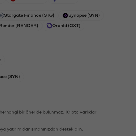
Stargate Finance (STG)
Synapse (SYN)
Render (RENDER)
Orchid (OXT)
)
pse (SYN)
li herhangi bir öneride bulunmaz. Kripto varlıklar
eya yatırım danışmanınızdan destek alın.