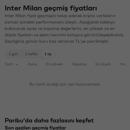
Inter Milan geçmiş fiyatları
Inter Milan fiyat geçmişini takip ederek kripto varlıkların
zaman içindeki performansını izleyin. Aşağıdaki tabloyu
kullanarak açılış ve kapanış değerlerini, en yüksek ve en
düşük fiyatları ve işlem hacmini kolayca görüntüleyebilirsiniz.
Seçtiğiniz günün kuru baz alınarak TL'ye çevrilmiştir.
1 gün
1 hafta
1 ay
Tarih
Açılış
En yüksek
Kapanış
En düşük
Haci
Bu tarih aralığı için veri bulunamadı.
Paribu'da daha fazlasını keşfet
Son gezilen geçmiş fiyatlar