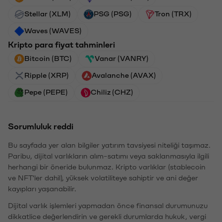
Stellar (XLM)
PSG (PSG)
Tron (TRX)
Waves (WAVES)
Kripto para fiyat tahminleri
Bitcoin (BTC)
Vanar (VANRY)
Ripple (XRP)
Avalanche (AVAX)
Pepe (PEPE)
Chiliz (CHZ)
Sorumluluk reddi
Bu sayfada yer alan bilgiler yatırım tavsiyesi niteliği taşımaz.
Paribu, dijital varlıkların alım-satımı veya saklanmasıyla ilgili
herhangi bir öneride bulunmaz. Kripto varlıklar (stablecoin
ve NFT'ler dahil), yüksek volatiliteye sahiptir ve ani değer
kayıpları yaşanabilir.
Dijital varlık işlemleri yapmadan önce finansal durumunuzu
dikkatlice değerlendirin ve gerekli durumlarda hukuk, vergi