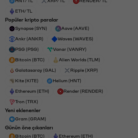
HNT/TL
XRP/TL
RENDER/TL
ETH/TL
Popüler kripto paralar
Synapse (SYN)
Aave (AAVE)
Ankr (ANKR)
Waves (WAVES)
PSG (PSG)
Vanar (VANRY)
Bitcoin (BTC)
Alien Worlds (TLM)
Galatasaray (GAL)
Ripple (XRP)
Kite (KITE)
Helium (HNT)
Ethereum (ETH)
Render (RENDER)
Tron (TRX)
Yeni eklenenler
Gram (GRAM)
Günün öne çıkanları
Bitcoin (BTC)
Ethereum (ETH)