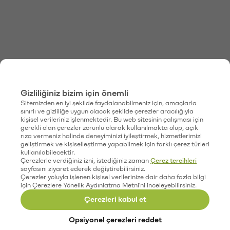
Gizliliğiniz bizim için önemli
Sitemizden en iyi şekilde faydalanabilmeniz için, amaçlarla
sınırlı ve gizliliğe uygun olacak şekilde çerezler aracılığıyla
kişisel verileriniz işlenmektedir. Bu web sitesinin çalışması için
gerekli olan çerezler zorunlu olarak kullanılmakta olup, açık
rıza vermeniz halinde deneyiminizi iyileştirmek, hizmetlerimizi
geliştirmek ve kişiselleştirme yapabilmek için farklı çerez türleri
kullanılabilecektir.
Çerezlerle verdiğiniz izni, istediğiniz zaman
Çerez tercihleri
sayfasını ziyaret ederek değiştirebilirsiniz.
Çerezler yoluyla işlenen kişisel verilerinize dair daha fazla bilgi
için Çerezlere Yönelik Aydınlatma Metni'ni inceleyebilirsiniz.
Çerezleri kabul et
Opsiyonel çerezleri reddet