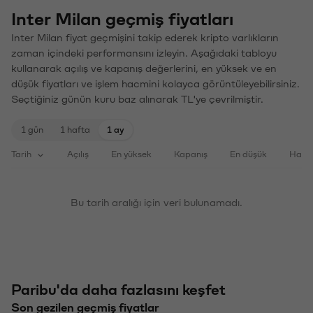
Inter Milan geçmiş fiyatları
Inter Milan fiyat geçmişini takip ederek kripto varlıkların
zaman içindeki performansını izleyin. Aşağıdaki tabloyu
kullanarak açılış ve kapanış değerlerini, en yüksek ve en
düşük fiyatları ve işlem hacmini kolayca görüntüleyebilirsiniz.
Seçtiğiniz günün kuru baz alınarak TL'ye çevrilmiştir.
1 gün
1 hafta
1 ay
Tarih
Açılış
En yüksek
Kapanış
En düşük
Haci
Bu tarih aralığı için veri bulunamadı.
Paribu'da daha fazlasını keşfet
Son gezilen geçmiş fiyatlar