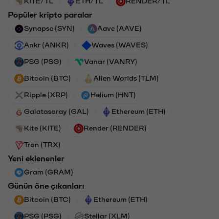
KITE/TL
ETH/TL
RENDER/TL
Popüler kripto paralar
Synapse (SYN)
Aave (AAVE)
Ankr (ANKR)
Waves (WAVES)
PSG (PSG)
Vanar (VANRY)
Bitcoin (BTC)
Alien Worlds (TLM)
Ripple (XRP)
Helium (HNT)
Galatasaray (GAL)
Ethereum (ETH)
Kite (KITE)
Render (RENDER)
Tron (TRX)
Yeni eklenenler
Gram (GRAM)
Günün öne çıkanları
Bitcoin (BTC)
Ethereum (ETH)
PSG (PSG)
Stellar (XLM)