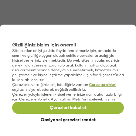
Gizliliğiniz bizim için önemli
Sitemizden en iyi şekilde faydalanabilmeniz için, amaçlarla
sınırlı ve gizliliğe uygun olacak şekilde çerezler aracılığıyla
kişisel verileriniz işlenmektedir. Bu web sitesinin çalışması için
gerekli olan çerezler zorunlu olarak kullanılmakta olup, açık
rıza vermeniz halinde deneyiminizi iyileştirmek, hizmetlerimizi
geliştirmek ve kişiselleştirme yapabilmek için farklı çerez türleri
kullanılabilecektir.
Çerezlerle verdiğiniz izni, istediğiniz zaman
Çerez tercihleri
sayfasını ziyaret ederek değiştirebilirsiniz.
Çerezler yoluyla işlenen kişisel verilerinize dair daha fazla bilgi
için Çerezlere Yönelik Aydınlatma Metni'ni inceleyebilirsiniz.
Çerezleri kabul et
Opsiyonel çerezleri reddet