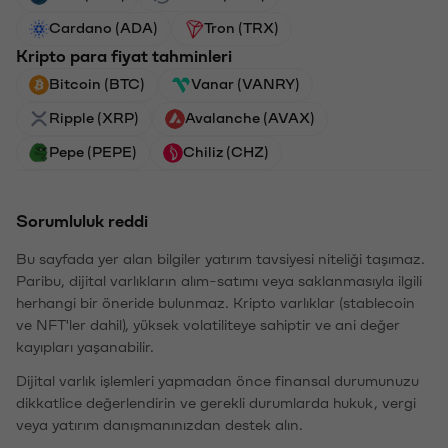
Cardano (ADA)
Tron (TRX)
Kripto para fiyat tahminleri
Bitcoin (BTC)
Vanar (VANRY)
Ripple (XRP)
Avalanche (AVAX)
Pepe (PEPE)
Chiliz (CHZ)
Sorumluluk reddi
Bu sayfada yer alan bilgiler yatırım tavsiyesi niteliği taşımaz.
Paribu, dijital varlıkların alım-satımı veya saklanmasıyla ilgili
herhangi bir öneride bulunmaz. Kripto varlıklar (stablecoin
ve NFT'ler dahil), yüksek volatiliteye sahiptir ve ani değer
kayıpları yaşanabilir.
Dijital varlık işlemleri yapmadan önce finansal durumunuzu
dikkatlice değerlendirin ve gerekli durumlarda hukuk, vergi
veya yatırım danışmanınızdan destek alın.