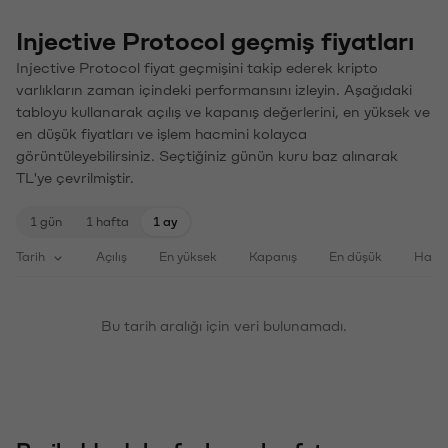
Injective Protocol geçmiş fiyatları
Injective Protocol fiyat geçmişini takip ederek kripto
varlıkların zaman içindeki performansını izleyin. Aşağıdaki
tabloyu kullanarak açılış ve kapanış değerlerini, en yüksek ve
en düşük fiyatları ve işlem hacmini kolayca
görüntüleyebilirsiniz. Seçtiğiniz günün kuru baz alınarak
TL'ye çevrilmiştir.
1 gün
1 hafta
1 ay
Tarih
Açılış
En yüksek
Kapanış
En düşük
Haci
Bu tarih aralığı için veri bulunamadı.