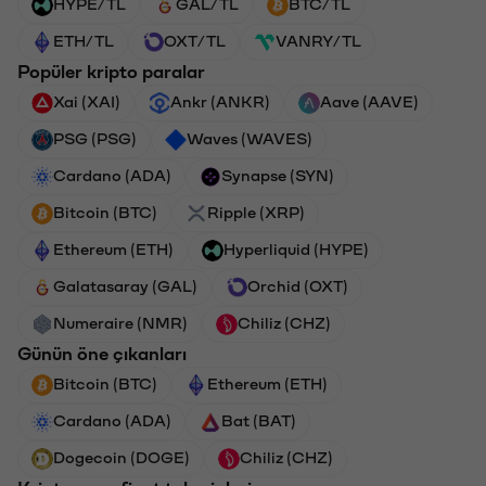
HYPE/TL
GAL/TL
BTC/TL
ETH/TL
OXT/TL
VANRY/TL
Popüler kripto paralar
Xai (XAI)
Ankr (ANKR)
Aave (AAVE)
PSG (PSG)
Waves (WAVES)
Cardano (ADA)
Synapse (SYN)
Bitcoin (BTC)
Ripple (XRP)
Ethereum (ETH)
Hyperliquid (HYPE)
Galatasaray (GAL)
Orchid (OXT)
Numeraire (NMR)
Chiliz (CHZ)
Günün öne çıkanları
Bitcoin (BTC)
Ethereum (ETH)
Cardano (ADA)
Bat (BAT)
Dogecoin (DOGE)
Chiliz (CHZ)