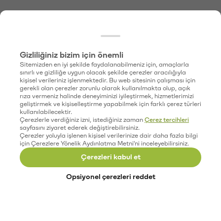
Gizliliğiniz bizim için önemli
Sitemizden en iyi şekilde faydalanabilmeniz için, amaçlarla
sınırlı ve gizliliğe uygun olacak şekilde çerezler aracılığıyla
kişisel verileriniz işlenmektedir. Bu web sitesinin çalışması için
gerekli olan çerezler zorunlu olarak kullanılmakta olup, açık
rıza vermeniz halinde deneyiminizi iyileştirmek, hizmetlerimizi
geliştirmek ve kişiselleştirme yapabilmek için farklı çerez türleri
kullanılabilecektir.
Çerezlerle verdiğiniz izni, istediğiniz zaman
Çerez tercihleri
sayfasını ziyaret ederek değiştirebilirsiniz.
Çerezler yoluyla işlenen kişisel verilerinize dair daha fazla bilgi
için Çerezlere Yönelik Aydınlatma Metni'ni inceleyebilirsiniz.
Çerezleri kabul et
Opsiyonel çerezleri reddet