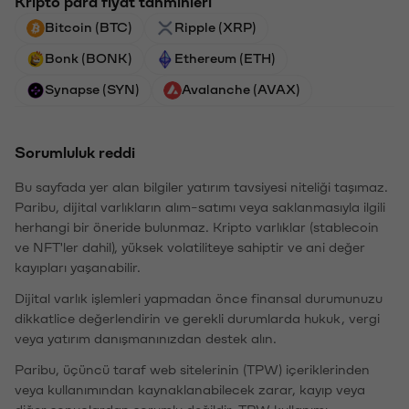
Kripto para fiyat tahminleri
Bitcoin (BTC)
Ripple (XRP)
Bonk (BONK)
Ethereum (ETH)
Synapse (SYN)
Avalanche (AVAX)
Sorumluluk reddi
Bu sayfada yer alan bilgiler yatırım tavsiyesi niteliği taşımaz.
Paribu, dijital varlıkların alım-satımı veya saklanmasıyla ilgili
herhangi bir öneride bulunmaz. Kripto varlıklar (stablecoin
ve NFT'ler dahil), yüksek volatiliteye sahiptir ve ani değer
kayıpları yaşanabilir.
Dijital varlık işlemleri yapmadan önce finansal durumunuzu
dikkatlice değerlendirin ve gerekli durumlarda hukuk, vergi
veya yatırım danışmanınızdan destek alın.
Paribu, üçüncü taraf web sitelerinin (TPW) içeriklerinden
veya kullanımından kaynaklanabilecek zarar, kayıp veya
diğer sonuçlardan sorumlu değildir. TPW kullanımı,