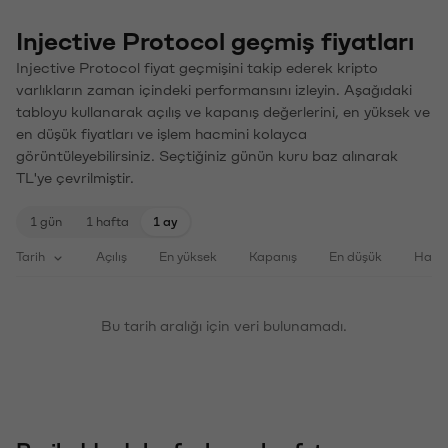
Injective Protocol geçmiş fiyatları
Injective Protocol fiyat geçmişini takip ederek kripto
varlıkların zaman içindeki performansını izleyin. Aşağıdaki
tabloyu kullanarak açılış ve kapanış değerlerini, en yüksek ve
en düşük fiyatları ve işlem hacmini kolayca
görüntüleyebilirsiniz. Seçtiğiniz günün kuru baz alınarak
TL'ye çevrilmiştir.
1 gün
1 hafta
1 ay
Tarih
Açılış
En yüksek
Kapanış
En düşük
Haci
Bu tarih aralığı için veri bulunamadı.