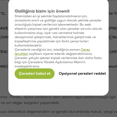
Gizliliğiniz bizim için önemli
/TL
VANRY/TL
BTC/TL
GAL/TL
ETH/T
Sitemizden en iyi şekilde faydalanabilmeniz için,
amaçlarla sınırlı ve gizliliğe uygun olacak şekilde çerezler
aracılığıyla kişisel verileriniz işlenmektedir. Bu web
AAVE)
Ripple (XRP)
Waves (WAVES)
PSG (PS
sitesinin çalışması için gerekli olan çerezler zorunlu olarak
kullanılmakta olup, açık rıza vermeniz halinde
 (VANRY)
Galatasaray (GAL)
Orchid (OXT)
St
deneyiminizi iyileştirmek, hizmetlerimizi geliştirmek ve
kişiselleştirme yapabilmek için farklı çerez türleri
kullanılabilecektir.
Çerezlerle verdiğiniz izni, istediğiniz zaman
Çerez
TRX)
Cardano (ADA)
Bitcoin (BTC)
Ripple (XR
tercihleri
sayfasını ziyaret ederek değiştirebilirsiniz.
Çerezler yoluyla işlenen kişisel verilerinize dair daha fazla
bilgi için Çerezlere Yönelik Aydınlatma Metni'ni
ONK)
Ethereum (ETH)
Synapse (SYN)
Avalanc
inceleyebilirsiniz.
Çerezleri kabul et
Opsiyonel çerezleri reddet
şımaz. Paribu, dijital varlıkların alım-satımı veya saklanmasıyla ilgi
r ve ani değer kayıpları yaşanabilir.
nuzu dikkatlice değerlendirin ve gerekli durumlarda hukuk, vergi v