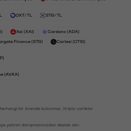
L
OXT/TL
STG/TL
G)
Xai (XAI)
Cardano (ADA)
argate Finance (STG)
Cartesi (CTSI)
P)
he (AVAX)
li herhangi bir öneride bulunmaz. Kripto varlıklar
eya yatırım danışmanınızdan destek alın.