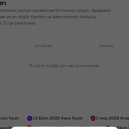
rı
arlıkların zaman içindeki performansını izleyin. Aşağıdaki
sek ve en düşük fiyatları ve işlem hacmini kolayca
 TL'ye çevrilmiştir.
En yüksek
Kapanış
Bu tarih aralığı için veri bulunamadı.
oin fiyatı
12 Ekim 2025 Aevo fiyatı
1 may 2025 Arse
evo fiyatı
3 Haziran 2023 Arsenal FC fiyatı
11 Ekim 