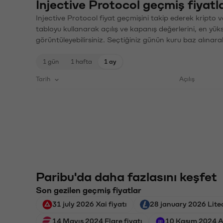
Injective Protocol geçmiş fiyatla
Injective Protocol fiyat geçmişini takip ederek kripto v
tabloyu kullanarak açılış ve kapanış değerlerini, en yük
görüntüleyebilirsiniz. Seçtiğiniz günün kuru baz alınarak
1 gün
1 hafta
1 ay
Tarih
Açılış
Paribu'da daha fazlasını keşfet
Son gezilen geçmiş fiyatlar
31 july 2026 Xai fiyatı
28 january 2026 Litec
14 Mayıs 2024 Flare fiyatı
10 Kasım 2024 A