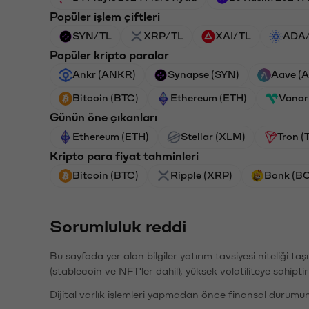
Popüler işlem çiftleri
SYN/TL
XRP/TL
XAI/TL
ADA
Popüler kripto paralar
Ankr (ANKR)
Synapse (SYN)
Aave (
Bitcoin (BTC)
Ethereum (ETH)
Vanar
Günün öne çıkanları
Ethereum (ETH)
Stellar (XLM)
Tron (
Kripto para fiyat tahminleri
Bitcoin (BTC)
Ripple (XRP)
Bonk (B
Sorumluluk reddi
Bu sayfada yer alan bilgiler yatırım tavsiyesi niteliği ta
(stablecoin ve NFT'ler dahil), yüksek volatiliteye sahipti
Dijital varlık işlemleri yapmadan önce finansal durumu