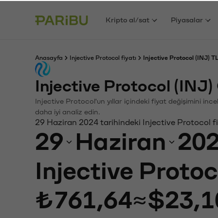
Kripto al/sat
Piyasalar
Anasayfa
Injective Protocol fiyatı
Injective Protocol (INJ) T
Injective Protocol (INJ
Injective Protocol'un yıllar içindeki fiyat değişimini in
daha iyi analiz edin.
29 Haziran 2024 tarihindeki Injective Protocol f
29
Haziran
20
Injective Protoc
₺761,64
≈
$23,1