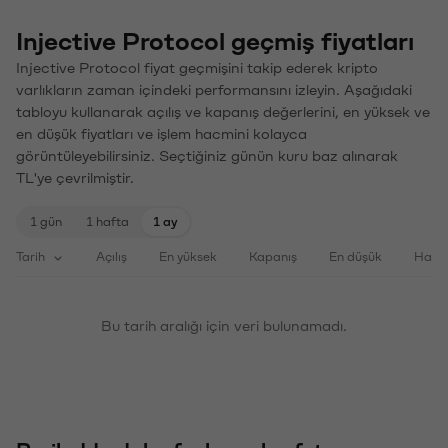
Injective Protocol geçmiş fiyatları
Injective Protocol fiyat geçmişini takip ederek kripto
varlıkların zaman içindeki performansını izleyin. Aşağıdaki
tabloyu kullanarak açılış ve kapanış değerlerini, en yüksek ve
en düşük fiyatları ve işlem hacmini kolayca
görüntüleyebilirsiniz. Seçtiğiniz günün kuru baz alınarak
TL'ye çevrilmiştir.
1 gün
1 hafta
1 ay
Tarih
Açılış
En yüksek
Kapanış
En düşük
Haci
Bu tarih aralığı için veri bulunamadı.