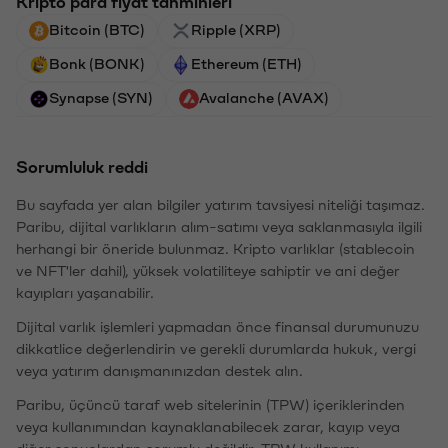
Kripto para fiyat tahminleri
Bitcoin (BTC)
Ripple (XRP)
Bonk (BONK)
Ethereum (ETH)
Synapse (SYN)
Avalanche (AVAX)
Sorumluluk reddi
Bu sayfada yer alan bilgiler yatırım tavsiyesi niteliği taşımaz.
Paribu, dijital varlıkların alım-satımı veya saklanmasıyla ilgili
herhangi bir öneride bulunmaz. Kripto varlıklar (stablecoin
ve NFT'ler dahil), yüksek volatiliteye sahiptir ve ani değer
kayıpları yaşanabilir.
Dijital varlık işlemleri yapmadan önce finansal durumunuzu
dikkatlice değerlendirin ve gerekli durumlarda hukuk, vergi
veya yatırım danışmanınızdan destek alın.
Paribu, üçüncü taraf web sitelerinin (TPW) içeriklerinden
veya kullanımından kaynaklanabilecek zarar, kayıp veya
diğer sonuçlardan sorumlu değildir. TPW kullanımı,