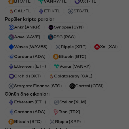
BTC/TL
VANRY/TL
OXT/TL
GAL/TL
ETH/TL
STG/TL
Popüler kripto paralar
Ankr (ANKR)
Synapse (SYN)
Aave (AAVE)
PSG (PSG)
Waves (WAVES)
Ripple (XRP)
Xai (XAI)
Cardano (ADA)
Bitcoin (BTC)
Ethereum (ETH)
Vanar (VANRY)
Orchid (OXT)
Galatasaray (GAL)
Stargate Finance (STG)
Cartesi (CTSI)
Günün öne çıkanları
Ethereum (ETH)
Stellar (XLM)
Cardano (ADA)
Tron (TRX)
Bitcoin (BTC)
Ripple (XRP)