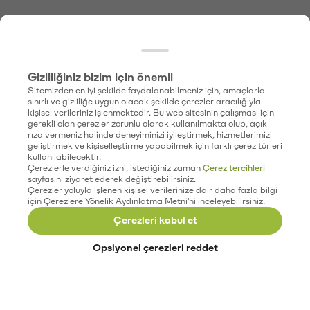
Gizliliğiniz bizim için önemli
Sitemizden en iyi şekilde faydalanabilmeniz için, amaçlarla
sınırlı ve gizliliğe uygun olacak şekilde çerezler aracılığıyla
kişisel verileriniz işlenmektedir. Bu web sitesinin çalışması için
gerekli olan çerezler zorunlu olarak kullanılmakta olup, açık
rıza vermeniz halinde deneyiminizi iyileştirmek, hizmetlerimizi
geliştirmek ve kişiselleştirme yapabilmek için farklı çerez türleri
kullanılabilecektir.
Çerezlerle verdiğiniz izni, istediğiniz zaman
Çerez tercihleri
sayfasını ziyaret ederek değiştirebilirsiniz.
Çerezler yoluyla işlenen kişisel verilerinize dair daha fazla bilgi
için Çerezlere Yönelik Aydınlatma Metni'ni inceleyebilirsiniz.
Çerezleri kabul et
Opsiyonel çerezleri reddet