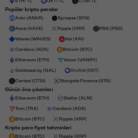
ETH/TL
OXT/TL
CTSI/TL
Popüler kripto paralar
Ankr (ANKR)
Synapse (SYN)
Aave (AAVE)
Ripple (XRP)
PSG (PSG)
Waves (WAVES)
Xai (XAI)
Cardano (ADA)
Bitcoin (BTC)
Ethereum (ETH)
Vanar (VANRY)
Galatasaray (GAL)
Orchid (OXT)
Cartesi (CTSI)
Stargate Finance (STG)
Günün öne çıkanları
Ethereum (ETH)
Stellar (XLM)
Tron (TRX)
Cardano (ADA)
Bitcoin (BTC)
Ripple (XRP)
Kripto para fiyat tahminleri
Bitcoin (BTC)
Ripple (XRP)