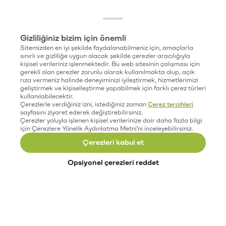
Gizliliğiniz bizim için önemli
Sitemizden en iyi şekilde faydalanabilmeniz için, amaçlarla
sınırlı ve gizliliğe uygun olacak şekilde çerezler aracılığıyla
kişisel verileriniz işlenmektedir. Bu web sitesinin çalışması için
gerekli olan çerezler zorunlu olarak kullanılmakta olup, açık
rıza vermeniz halinde deneyiminizi iyileştirmek, hizmetlerimizi
geliştirmek ve kişiselleştirme yapabilmek için farklı çerez türleri
kullanılabilecektir.
Çerezlerle verdiğiniz izni, istediğiniz zaman
Çerez tercihleri
sayfasını ziyaret ederek değiştirebilirsiniz.
Çerezler yoluyla işlenen kişisel verilerinize dair daha fazla bilgi
için Çerezlere Yönelik Aydınlatma Metni'ni inceleyebilirsiniz.
Çerezleri kabul et
Opsiyonel çerezleri reddet