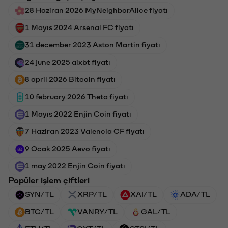
28 Haziran 2026 MyNeighborAlice fiyatı
1 Mayıs 2024 Arsenal FC fiyatı
31 december 2023 Aston Martin fiyatı
24 june 2025 aixbt fiyatı
8 april 2026 Bitcoin fiyatı
10 february 2026 Theta fiyatı
1 Mayıs 2022 Enjin Coin fiyatı
7 Haziran 2023 Valencia CF fiyatı
9 Ocak 2025 Aevo fiyatı
1 may 2022 Enjin Coin fiyatı
Popüler işlem çiftleri
SYN/TL
XRP/TL
XAI/TL
ADA/TL
BTC/TL
VANRY/TL
GAL/TL