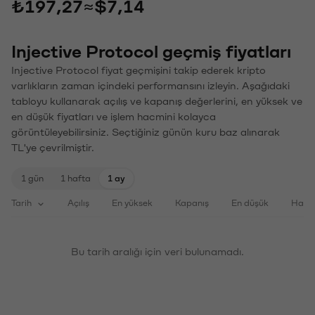
₺197,27
≈
$7,14
Injective Protocol geçmiş fiyatları
Injective Protocol fiyat geçmişini takip ederek kripto
varlıkların zaman içindeki performansını izleyin. Aşağıdaki
tabloyu kullanarak açılış ve kapanış değerlerini, en yüksek ve
en düşük fiyatları ve işlem hacmini kolayca
görüntüleyebilirsiniz. Seçtiğiniz günün kuru baz alınarak
TL'ye çevrilmiştir.
1 gün
1 hafta
1 ay
Tarih
Açılış
En yüksek
Kapanış
En düşük
Haci
Bu tarih aralığı için veri bulunamadı.