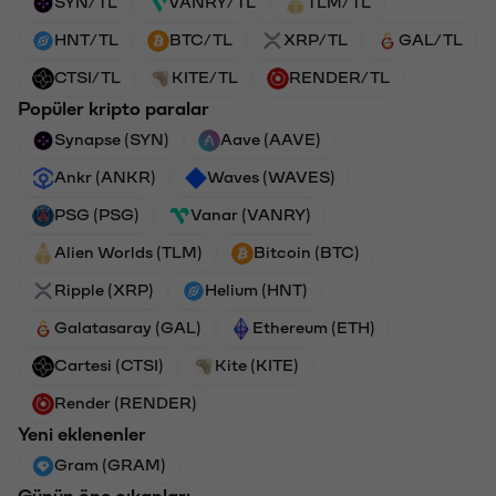
SYN/TL
VANRY/TL
TLM/TL
HNT/TL
BTC/TL
XRP/TL
GAL/TL
CTSI/TL
KITE/TL
RENDER/TL
Popüler kripto paralar
Synapse (SYN)
Aave (AAVE)
Ankr (ANKR)
Waves (WAVES)
PSG (PSG)
Vanar (VANRY)
Alien Worlds (TLM)
Bitcoin (BTC)
Ripple (XRP)
Helium (HNT)
Galatasaray (GAL)
Ethereum (ETH)
Cartesi (CTSI)
Kite (KITE)
Render (RENDER)
Yeni eklenenler
Gram (GRAM)