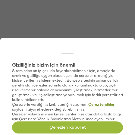
Gizliliğiniz bizim için önemli
Sitemizden en iyi şekilde faydalanabilmeniz için, amaçlarla
sınırlı ve gizliliğe uygun olacak şekilde çerezler aracılığıyla
kişisel verileriniz işlenmektedir. Bu web sitesinin çalışması için
gerekli olan çerezler zorunlu olarak kullanılmakta olup, açık
rıza vermeniz halinde deneyiminizi iyileştirmek, hizmetlerimizi
geliştirmek ve kişiselleştirme yapabilmek için farklı çerez türleri
kullanılabilecektir.
Çerezlerle verdiğiniz izni, istediğiniz zaman
Çerez tercihleri
sayfasını ziyaret ederek değiştirebilirsiniz.
Çerezler yoluyla işlenen kişisel verilerinize dair daha fazla bilgi
için Çerezlere Yönelik Aydınlatma Metni'ni inceleyebilirsiniz.
Çerezleri kabul et