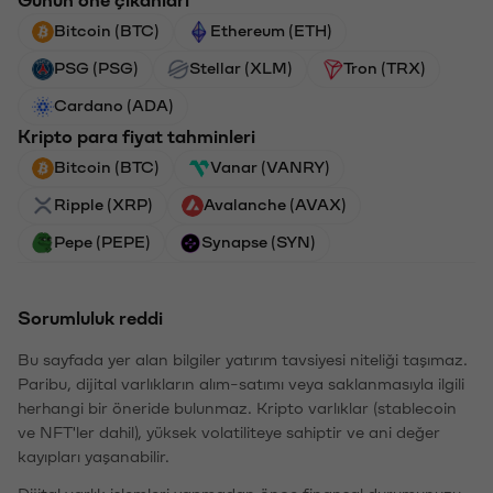
Günün öne çıkanları
Bitcoin (BTC)
Ethereum (ETH)
PSG (PSG)
Stellar (XLM)
Tron (TRX)
Cardano (ADA)
Kripto para fiyat tahminleri
Bitcoin (BTC)
Vanar (VANRY)
Ripple (XRP)
Avalanche (AVAX)
Pepe (PEPE)
Synapse (SYN)
Sorumluluk reddi
Bu sayfada yer alan bilgiler yatırım tavsiyesi niteliği taşımaz.
Paribu, dijital varlıkların alım-satımı veya saklanmasıyla ilgili
herhangi bir öneride bulunmaz. Kripto varlıklar (stablecoin
ve NFT'ler dahil), yüksek volatiliteye sahiptir ve ani değer
kayıpları yaşanabilir.