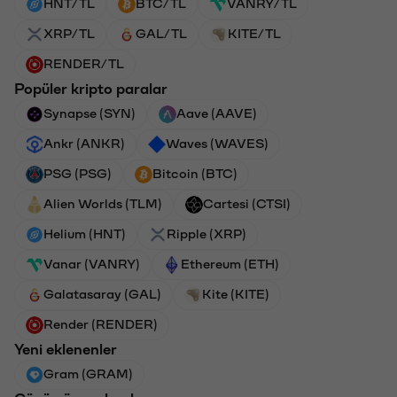
HNT/TL
BTC/TL
VANRY/TL
XRP/TL
GAL/TL
KITE/TL
RENDER/TL
Popüler kripto paralar
Synapse (SYN)
Aave (AAVE)
Ankr (ANKR)
Waves (WAVES)
PSG (PSG)
Bitcoin (BTC)
Alien Worlds (TLM)
Cartesi (CTSI)
Helium (HNT)
Ripple (XRP)
Vanar (VANRY)
Ethereum (ETH)
Galatasaray (GAL)
Kite (KITE)
Render (RENDER)
Yeni eklenenler
Gram (GRAM)