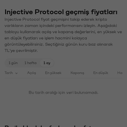
Injective Protocol geçmiş fiyatları
Injective Protocol fiyat geçmişini takip ederek kripto
varlıkların zaman içindeki performansını izleyin. Aşağıdaki
tabloyu kullanarak açılış ve kapanış değerlerini, en yüksek ve
en düşük fiyatları ve işlem hacmini kolayca
görüntüleyebilirsiniz. Seçtiğiniz günün kuru baz alınarak
TL'ye çevrilmiştir.
1 gün
1 hafta
1 ay
Tarih
Açılış
En yüksek
Kapanış
En düşük
Haci
Bu tarih aralığı için veri bulunamadı.