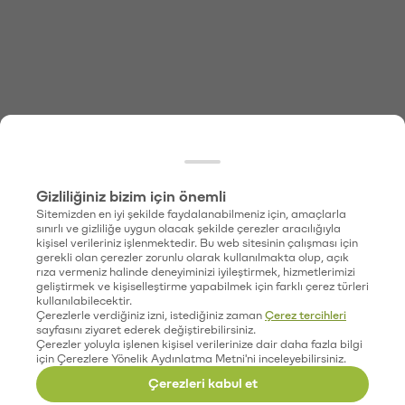
Gizliliğiniz bizim için önemli
Sitemizden en iyi şekilde faydalanabilmeniz için, amaçlarla
sınırlı ve gizliliğe uygun olacak şekilde çerezler aracılığıyla
kişisel verileriniz işlenmektedir. Bu web sitesinin çalışması için
gerekli olan çerezler zorunlu olarak kullanılmakta olup, açık
rıza vermeniz halinde deneyiminizi iyileştirmek, hizmetlerimizi
geliştirmek ve kişiselleştirme yapabilmek için farklı çerez türleri
kullanılabilecektir.
Çerezlerle verdiğiniz izni, istediğiniz zaman
Çerez tercihleri
sayfasını ziyaret ederek değiştirebilirsiniz.
Çerezler yoluyla işlenen kişisel verilerinize dair daha fazla bilgi
için Çerezlere Yönelik Aydınlatma Metni'ni inceleyebilirsiniz.
Çerezleri kabul et