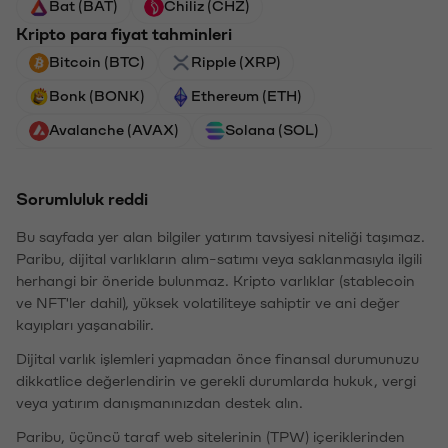
Bat (BAT)
Chiliz (CHZ)
Kripto para fiyat tahminleri
Bitcoin (BTC)
Ripple (XRP)
Bonk (BONK)
Ethereum (ETH)
Avalanche (AVAX)
Solana (SOL)
Sorumluluk reddi
Bu sayfada yer alan bilgiler yatırım tavsiyesi niteliği taşımaz.
Paribu, dijital varlıkların alım-satımı veya saklanmasıyla ilgili
herhangi bir öneride bulunmaz. Kripto varlıklar (stablecoin
ve NFT'ler dahil), yüksek volatiliteye sahiptir ve ani değer
kayıpları yaşanabilir.
Dijital varlık işlemleri yapmadan önce finansal durumunuzu
dikkatlice değerlendirin ve gerekli durumlarda hukuk, vergi
veya yatırım danışmanınızdan destek alın.
Paribu, üçüncü taraf web sitelerinin (TPW) içeriklerinden