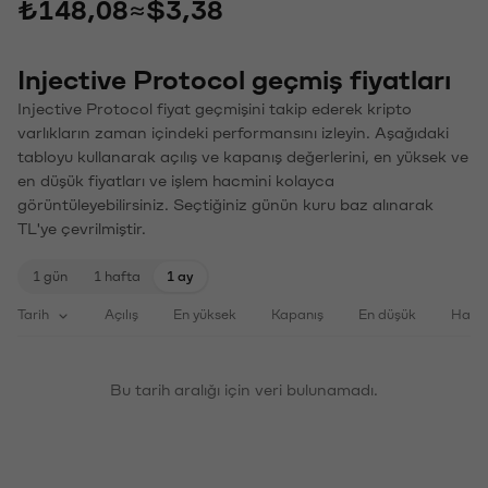
₺148,08
≈
$3,38
Injective Protocol geçmiş fiyatları
Injective Protocol fiyat geçmişini takip ederek kripto
varlıkların zaman içindeki performansını izleyin. Aşağıdaki
tabloyu kullanarak açılış ve kapanış değerlerini, en yüksek ve
en düşük fiyatları ve işlem hacmini kolayca
görüntüleyebilirsiniz. Seçtiğiniz günün kuru baz alınarak
TL'ye çevrilmiştir.
1 gün
1 hafta
1 ay
Tarih
Açılış
En yüksek
Kapanış
En düşük
Haci
Bu tarih aralığı için veri bulunamadı.