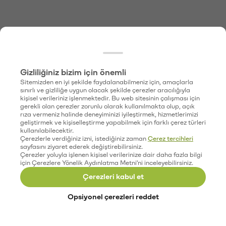
Gizliliğiniz bizim için önemli
Sitemizden en iyi şekilde faydalanabilmeniz için, amaçlarla
sınırlı ve gizliliğe uygun olacak şekilde çerezler aracılığıyla
kişisel verileriniz işlenmektedir. Bu web sitesinin çalışması için
gerekli olan çerezler zorunlu olarak kullanılmakta olup, açık
rıza vermeniz halinde deneyiminizi iyileştirmek, hizmetlerimizi
geliştirmek ve kişiselleştirme yapabilmek için farklı çerez türleri
kullanılabilecektir.
Çerezlerle verdiğiniz izni, istediğiniz zaman
Çerez tercihleri
sayfasını ziyaret ederek değiştirebilirsiniz.
Çerezler yoluyla işlenen kişisel verilerinize dair daha fazla bilgi
için Çerezlere Yönelik Aydınlatma Metni'ni inceleyebilirsiniz.
Çerezleri kabul et
Opsiyonel çerezleri reddet