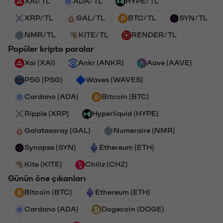
XAI/TL
ADA/TL
HYPE/TL
XRP/TL
GAL/TL
BTC/TL
SYN/TL
NMR/TL
KITE/TL
RENDER/TL
Popüler kripto paralar
Xai (XAI)
Ankr (ANKR)
Aave (AAVE)
PSG (PSG)
Waves (WAVES)
Cardano (ADA)
Bitcoin (BTC)
Ripple (XRP)
Hyperliquid (HYPE)
Galatasaray (GAL)
Numeraire (NMR)
Synapse (SYN)
Ethereum (ETH)
Kite (KITE)
Chiliz (CHZ)
Günün öne çıkanları
Bitcoin (BTC)
Ethereum (ETH)
Cardano (ADA)
Dogecoin (DOGE)