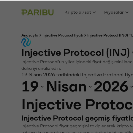
Kripto al/sat
Piyasalar
Anasayfa
Injective Protocol fiyatı
Injective Protocol (INJ) T
Injective Protocol (INJ
Injective Protocol'un yıllar içindeki fiyat değişimini in
daha iyi analiz edin.
19 Nisan 2026 tarihindeki Injective Protocol fiy
19
Nisan
2026
Injective Protoc
Injective Protocol geçmiş fiyatla
Injective Protocol fiyat geçmişini takip ederek kripto v
tabloyu kullanarak açılış ve kapanış değerlerini, en yük