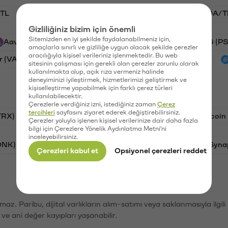
TL
BTC/TL
VANRY/TL
GAL/TL
ADA/T
Gizliliğiniz bizim için önemli
Sitemizden en iyi şekilde faydalanabilmeniz için,
Aave (AAVE)
Xai (XAI)
Ripple (XRP)
PSG (PS
amaçlarla sınırlı ve gizliliğe uygun olacak şekilde çerezler
aracılığıyla kişisel verileriniz işlenmektedir. Bu web
r (VANRY)
Galatasaray (GAL)
Ethereum (ETH)
sitesinin çalışması için gerekli olan çerezler zorunlu olarak
kullanılmakta olup, açık rıza vermeniz halinde
deneyiminizi iyileştirmek, hizmetlerimizi geliştirmek ve
kişiselleştirme yapabilmek için farklı çerez türleri
kullanılabilecektir.
Çerezlerle verdiğiniz izni, istediğiniz zaman
Çerez
tercihleri
sayfasını ziyaret ederek değiştirebilirsiniz.
TRX)
Bitcoin (BTC)
Ravencoin (RVN)
Litecoin
Çerezler yoluyla işlenen kişisel verilerinize dair daha fazla
bilgi için Çerezlere Yönelik Aydınlatma Metni'ni
inceleyebilirsiniz.
ONK)
Ethereum (ETH)
Avalanche (AVAX)
Syna
Çerezleri kabul et
Opsiyonel çerezleri reddet
şımaz. Paribu, dijital varlıkların alım-satımı veya saklanmasıyla ilgi
r ve ani değer kayıpları yaşanabilir.