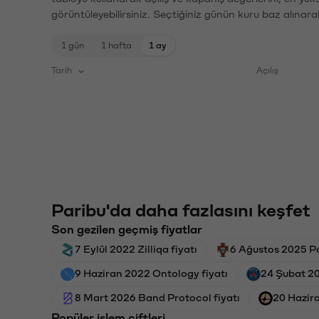
görüntüleyebilirsiniz. Seçtiğiniz günün kuru baz alınarak
1 gün
1 hafta
1 ay
Tarih
Açılış
Paribu'da daha fazlasını keşfet
Son gezilen geçmiş fiyatlar
7 Eylül 2022 Zilliqa fiyatı
6 Ağustos 2025 Po
9 Haziran 2022 Ontology fiyatı
24 Şubat 20
8 Mart 2026 Band Protocol fiyatı
20 Hazira
Popüler işlem çiftleri