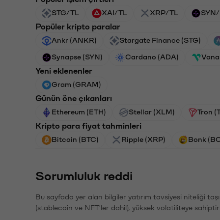
STG/TL
XAI/TL
XRP/TL
SYN/
Popüler kripto paralar
Ankr (ANKR)
Stargate Finance (STG)
Synapse (SYN)
Cardano (ADA)
Vana
Yeni eklenenler
Gram (GRAM)
Günün öne çıkanları
Ethereum (ETH)
Stellar (XLM)
Tron (
Kripto para fiyat tahminleri
Bitcoin (BTC)
Ripple (XRP)
Bonk (B
Sorumluluk reddi
Bu sayfada yer alan bilgiler yatırım tavsiyesi niteliği ta
(stablecoin ve NFT'ler dahil), yüksek volatiliteye sahipti