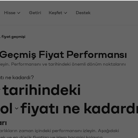
Hisse
Getiri
Keşfet
Destek
L fiyat geçmişi
) Geçmiş Fiyat Performansı
celeyin. Performansını ve tarihindeki önemli dönüm noktalarını
atı ne kadardı?
tarihindeki
ol
fiyatı ne kadard
rı
arlıkların zaman içindeki performansını izleyin. Aşağıdaki
sek ve en düşük fiyatları ve işlem hacmini kolayca