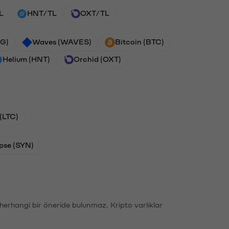
L
HNT/TL
OXT/TL
G)
Waves (WAVES)
Bitcoin (BTC)
Helium (HNT)
Orchid (OXT)
 (LTC)
pse (SYN)
li herhangi bir öneride bulunmaz. Kripto varlıklar