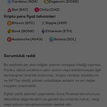
Cardano (ADA)
Dogecoin (DOGE)
Bat (BAT)
Chiliz (CHZ)
Kripto para fiyat tahminleri
Bitcoin (BTC)
Ripple (XRP)
Bonk (BONK)
Ethereum (ETH)
Avalanche (AVAX)
Solana (SOL)
Sorumluluk reddi
Bu sayfada yer alan bilgiler yatırım tavsiyesi niteliği taşımaz.
Paribu, dijital varlıkların alım-satımı veya saklanmasıyla ilgili
herhangi bir öneride bulunmaz. Kripto varlıklar (stablecoin
ve NFT'ler dahil), yüksek volatiliteye sahiptir ve ani değer
kayıpları yaşanabilir.
Dijital varlık işlemleri yapmadan önce finansal durumunuzu
dikkatlice değerlendirin ve gerekli durumlarda hukuk, vergi
veya yatırım danışmanınızdan destek alın.