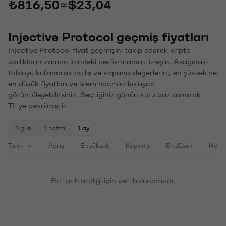
₺816,50
≈
$23,04
Injective Protocol geçmiş fiyatları
Injective Protocol fiyat geçmişini takip ederek kripto
varlıkların zaman içindeki performansını izleyin. Aşağıdaki
tabloyu kullanarak açılış ve kapanış değerlerini, en yüksek ve
en düşük fiyatları ve işlem hacmini kolayca
görüntüleyebilirsiniz. Seçtiğiniz günün kuru baz alınarak
TL'ye çevrilmiştir.
1 gün
1 hafta
1 ay
Tarih
Açılış
En yüksek
Kapanış
En düşük
Haci
Bu tarih aralığı için veri bulunamadı.