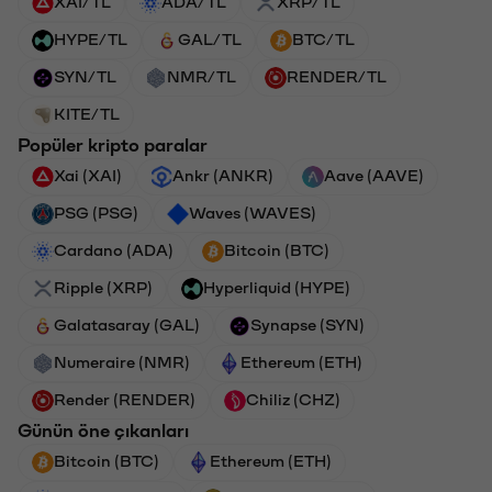
XAI/TL
ADA/TL
XRP/TL
HYPE/TL
GAL/TL
BTC/TL
SYN/TL
NMR/TL
RENDER/TL
KITE/TL
Popüler kripto paralar
Xai (XAI)
Ankr (ANKR)
Aave (AAVE)
PSG (PSG)
Waves (WAVES)
Cardano (ADA)
Bitcoin (BTC)
Ripple (XRP)
Hyperliquid (HYPE)
Galatasaray (GAL)
Synapse (SYN)
Numeraire (NMR)
Ethereum (ETH)
Render (RENDER)
Chiliz (CHZ)
Günün öne çıkanları
Bitcoin (BTC)
Ethereum (ETH)