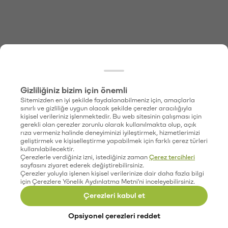
Gizliliğiniz bizim için önemli
Sitemizden en iyi şekilde faydalanabilmeniz için, amaçlarla
sınırlı ve gizliliğe uygun olacak şekilde çerezler aracılığıyla
kişisel verileriniz işlenmektedir. Bu web sitesinin çalışması için
gerekli olan çerezler zorunlu olarak kullanılmakta olup, açık
rıza vermeniz halinde deneyiminizi iyileştirmek, hizmetlerimizi
geliştirmek ve kişiselleştirme yapabilmek için farklı çerez türleri
kullanılabilecektir.
Çerezlerle verdiğiniz izni, istediğiniz zaman
Çerez tercihleri
sayfasını ziyaret ederek değiştirebilirsiniz.
Çerezler yoluyla işlenen kişisel verilerinize dair daha fazla bilgi
için Çerezlere Yönelik Aydınlatma Metni'ni inceleyebilirsiniz.
Çerezleri kabul et
Opsiyonel çerezleri reddet