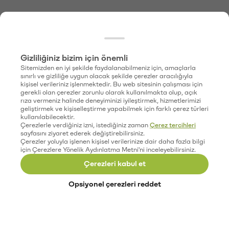
Gizliliğiniz bizim için önemli
Sitemizden en iyi şekilde faydalanabilmeniz için, amaçlarla
sınırlı ve gizliliğe uygun olacak şekilde çerezler aracılığıyla
kişisel verileriniz işlenmektedir. Bu web sitesinin çalışması için
gerekli olan çerezler zorunlu olarak kullanılmakta olup, açık
rıza vermeniz halinde deneyiminizi iyileştirmek, hizmetlerimizi
geliştirmek ve kişiselleştirme yapabilmek için farklı çerez türleri
kullanılabilecektir.
Çerezlerle verdiğiniz izni, istediğiniz zaman
Çerez tercihleri
sayfasını ziyaret ederek değiştirebilirsiniz.
Çerezler yoluyla işlenen kişisel verilerinize dair daha fazla bilgi
için Çerezlere Yönelik Aydınlatma Metni'ni inceleyebilirsiniz.
Çerezleri kabul et
Opsiyonel çerezleri reddet