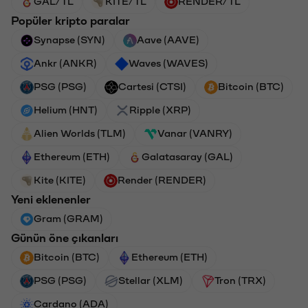
GAL/TL
KITE/TL
RENDER/TL
Popüler kripto paralar
Synapse (SYN)
Aave (AAVE)
Ankr (ANKR)
Waves (WAVES)
PSG (PSG)
Cartesi (CTSI)
Bitcoin (BTC)
Helium (HNT)
Ripple (XRP)
Alien Worlds (TLM)
Vanar (VANRY)
Ethereum (ETH)
Galatasaray (GAL)
Kite (KITE)
Render (RENDER)
Yeni eklenenler
Gram (GRAM)
Günün öne çıkanları
Bitcoin (BTC)
Ethereum (ETH)
PSG (PSG)
Stellar (XLM)
Tron (TRX)
Cardano (ADA)