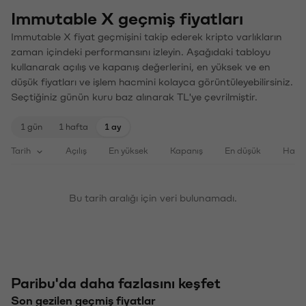
Immutable X geçmiş fiyatları
Immutable X fiyat geçmişini takip ederek kripto varlıkların
zaman içindeki performansını izleyin. Aşağıdaki tabloyu
kullanarak açılış ve kapanış değerlerini, en yüksek ve en
düşük fiyatları ve işlem hacmini kolayca görüntüleyebilirsiniz.
Seçtiğiniz günün kuru baz alınarak TL'ye çevrilmiştir.
1 gün
1 hafta
1 ay
Tarih
Açılış
En yüksek
Kapanış
En düşük
Haci
Bu tarih aralığı için veri bulunamadı.
Paribu'da daha fazlasını keşfet
Son gezilen geçmiş fiyatlar