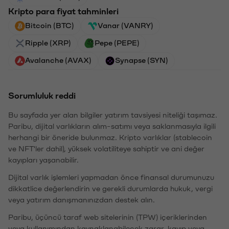
Kripto para fiyat tahminleri
Bitcoin (BTC)
Vanar (VANRY)
Ripple (XRP)
Pepe (PEPE)
Avalanche (AVAX)
Synapse (SYN)
Sorumluluk reddi
Bu sayfada yer alan bilgiler yatırım tavsiyesi niteliği taşımaz.
Paribu, dijital varlıkların alım-satımı veya saklanmasıyla ilgili
herhangi bir öneride bulunmaz. Kripto varlıklar (stablecoin
ve NFT'ler dahil), yüksek volatiliteye sahiptir ve ani değer
kayıpları yaşanabilir.
Dijital varlık işlemleri yapmadan önce finansal durumunuzu
dikkatlice değerlendirin ve gerekli durumlarda hukuk, vergi
veya yatırım danışmanınızdan destek alın.
Paribu, üçüncü taraf web sitelerinin (TPW) içeriklerinden
veya kullanımından kaynaklanabilecek zarar, kayıp veya