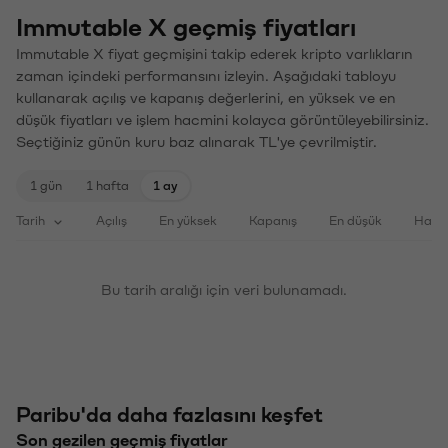
Immutable X geçmiş fiyatları
Immutable X fiyat geçmişini takip ederek kripto varlıkların
zaman içindeki performansını izleyin. Aşağıdaki tabloyu
kullanarak açılış ve kapanış değerlerini, en yüksek ve en
düşük fiyatları ve işlem hacmini kolayca görüntüleyebilirsiniz.
Seçtiğiniz günün kuru baz alınarak TL'ye çevrilmiştir.
1 gün
1 hafta
1 ay
Tarih
Açılış
En yüksek
Kapanış
En düşük
Haci
Bu tarih aralığı için veri bulunamadı.
Paribu'da daha fazlasını keşfet
Son gezilen geçmiş fiyatlar