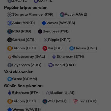
ZRO/TL
OXT/TL
Popüler kripto paralar
Stargate Finance (STG)
Aave (AAVE)
Ankr (ANKR)
Waves (WAVES)
PSG (PSG)
Synapse (SYN)
Cartesi (CTSI)
Ripple (XRP)
Bitcoin (BTC)
Xai (XAI)
Helium (HNT)
Galatasaray (GAL)
Ethereum (ETH)
LayerZero (ZRO)
Orchid (OXT)
Yeni eklenenler
Gram (GRAM)
Günün öne çıkanları
Ethereum (ETH)
Stellar (XLM)
Bitcoin (BTC)
PSG (PSG)
Tron (TRX)
Waves (WAVES)