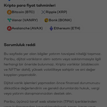
Kripto para fiyat tahminleri
Bitcoin (BTC)
Ripple (XRP)
Vanar (VANRY)
Bonk (BONK)
Avalanche (AVAX)
Ethereum (ETH)
Sorumluluk reddi
Bu sayfada yer alan bilgiler yatırım tavsiyesi niteliği taşımaz.
Paribu, dijital varlıkların alım-satımı veya saklanmasıyla ilgili
herhangi bir öneride bulunmaz. Kripto varlıklar (stablecoin
ve NFT'ler dahil), yüksek volatiliteye sahiptir ve ani değer
kayıpları yaşanabilir.
Dijital varlık işlemleri yapmadan önce finansal durumunuzu
dikkatlice değerlendirin ve gerekli durumlarda hukuk, vergi
veya yatırım danışmanınızdan destek alın.
Paribu, üçüncü taraf web sitelerinin (TPW) içeriklerinden
veya kullanımından kaynaklanabilecek zarar, kayıp veya