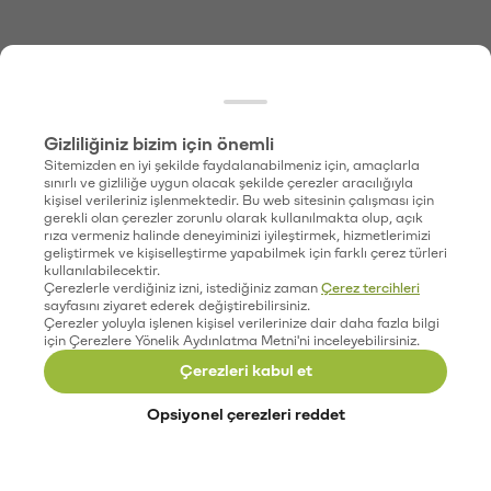
Gizliliğiniz bizim için önemli
Sitemizden en iyi şekilde faydalanabilmeniz için, amaçlarla
sınırlı ve gizliliğe uygun olacak şekilde çerezler aracılığıyla
kişisel verileriniz işlenmektedir. Bu web sitesinin çalışması için
gerekli olan çerezler zorunlu olarak kullanılmakta olup, açık
rıza vermeniz halinde deneyiminizi iyileştirmek, hizmetlerimizi
geliştirmek ve kişiselleştirme yapabilmek için farklı çerez türleri
kullanılabilecektir.
Çerezlerle verdiğiniz izni, istediğiniz zaman
Çerez tercihleri
sayfasını ziyaret ederek değiştirebilirsiniz.
Çerezler yoluyla işlenen kişisel verilerinize dair daha fazla bilgi
için Çerezlere Yönelik Aydınlatma Metni'ni inceleyebilirsiniz.
Çerezleri kabul et
Opsiyonel çerezleri reddet