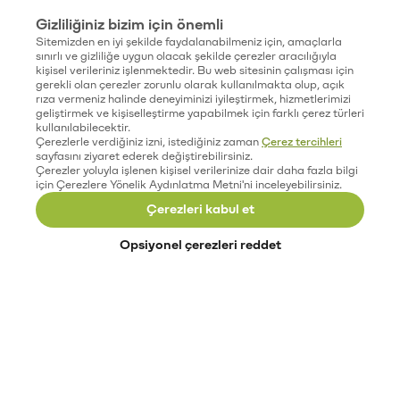
Gizliliğiniz bizim için önemli
Sitemizden en iyi şekilde faydalanabilmeniz için, amaçlarla
sınırlı ve gizliliğe uygun olacak şekilde çerezler aracılığıyla
kişisel verileriniz işlenmektedir. Bu web sitesinin çalışması için
gerekli olan çerezler zorunlu olarak kullanılmakta olup, açık
rıza vermeniz halinde deneyiminizi iyileştirmek, hizmetlerimizi
geliştirmek ve kişiselleştirme yapabilmek için farklı çerez türleri
kullanılabilecektir.
Çerezlerle verdiğiniz izni, istediğiniz zaman
Çerez tercihleri
sayfasını ziyaret ederek değiştirebilirsiniz.
Çerezler yoluyla işlenen kişisel verilerinize dair daha fazla bilgi
için Çerezlere Yönelik Aydınlatma Metni'ni inceleyebilirsiniz.
Çerezleri kabul et
Opsiyonel çerezleri reddet
Paribu’yu keşfet
Eğitimler