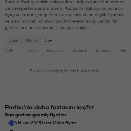
Illuvium fiyat geçmişini takip ederek kripto varlıkların zaman
içindeki performansını izleyin. Aşağıdaki tabloyu kullanarak
açılış ve kapanış değerlerini, en yüksek ve en düşük fiyatları
ve işlem hacmini kolayca görüntüleyebilirsiniz. Seçtiğiniz
günün kuru baz alınarak TL'ye çevrilmiştir.
1 gün
1 hafta
1 ay
Tarih
Açılış
En yüksek
Kapanış
En düşük
Haci
Bu tarih aralığı için veri bulunamadı.
Paribu'da daha fazlasını keşfet
Son gezilen geçmiş fiyatlar
8 Nisan 2025 Inter Milan fiyatı