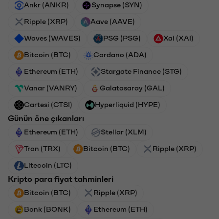
Ankr (ANKR)
Synapse (SYN)
Ripple (XRP)
Aave (AAVE)
Waves (WAVES)
PSG (PSG)
Xai (XAI)
Bitcoin (BTC)
Cardano (ADA)
Ethereum (ETH)
Stargate Finance (STG)
Vanar (VANRY)
Galatasaray (GAL)
Cartesi (CTSI)
Hyperliquid (HYPE)
Günün öne çıkanları
Ethereum (ETH)
Stellar (XLM)
Tron (TRX)
Bitcoin (BTC)
Ripple (XRP)
Litecoin (LTC)
Kripto para fiyat tahminleri
Bitcoin (BTC)
Ripple (XRP)
Bonk (BONK)
Ethereum (ETH)