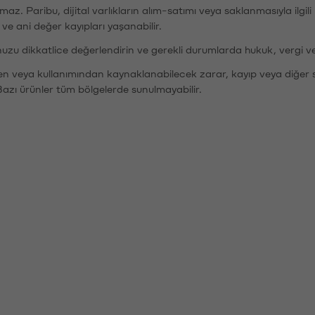
şımaz. Paribu, dijital varlıkların alım-satımı veya saklanmasıyla ilgi
r ve ani değer kayıpları yaşanabilir.
nuzu dikkatlice değerlendirin ve gerekli durumlarda hukuk, vergi v
den veya kullanımından kaynaklanabilecek zarar, kayıp veya diğer 
Bazı ürünler tüm bölgelerde sunulmayabilir.