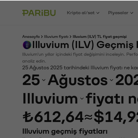
Kripto al/sat
Piyasalar
Anasayfa
Illuvium fiyatı
Illuvium (ILV) TL fiyat geçmişi
Illuvium (ILV) Geçmiş
Illuvium'un yıllar içindeki fiyat değişimini inceleyin. P
analiz edin.
25 Ağustos 2025 tarihindeki Illuvium fiyatı ne k
25
Ağustos
20
Illuvium
fiyatı 
₺612,64
≈
$14,9
Illuvium geçmiş fiyatları