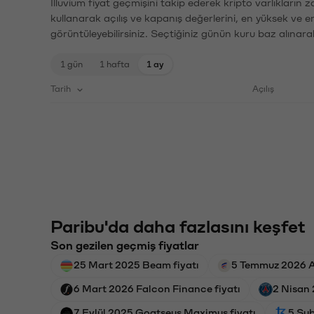
Illuvium fiyat geçmişini takip ederek kripto varlıkların
kullanarak açılış ve kapanış değerlerini, en yüksek ve e
görüntüleyebilirsiniz. Seçtiğiniz günün kuru baz alınarak
1 gün
1 hafta
1 ay
Tarih
Açılış
Paribu'da daha fazlasını keşfet
Son gezilen geçmiş fiyatlar
25 Mart 2025 Beam fiyatı
5 Temmuz 2026 A
6 Mart 2026 Falcon Finance fiyatı
2 Nisan 
7 Eylül 2025 Goatseus Maximus fiyatı
5 Şub