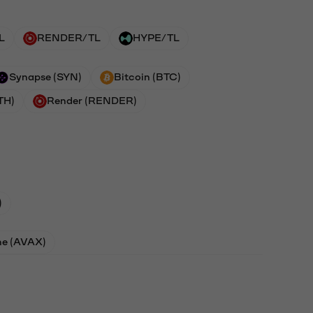
L
RENDER/TL
HYPE/TL
Synapse (SYN)
Bitcoin (BTC)
TH)
Render (RENDER)
)
he (AVAX)