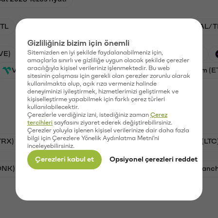
TL
ADA/TL
BTC/TL
VANRY/TL
GAL/T
Gizliliğiniz bizim için önemli
Sitemizden en iyi şekilde faydalanabilmeniz için,
VE)
Waves (WAVES)
PSG (PSG)
Xai (XAI)
amaçlarla sınırlı ve gizliliğe uygun olacak şekilde çerezler
aracılığıyla kişisel verileriniz işlenmektedir. Bu web
Vanar (VANRY)
Galatasaray (GAL)
Ethereum (E
sitesinin çalışması için gerekli olan çerezler zorunlu olarak
kullanılmakta olup, açık rıza vermeniz halinde
deneyiminizi iyileştirmek, hizmetlerimizi geliştirmek ve
kişiselleştirme yapabilmek için farklı çerez türleri
kullanılabilecektir.
Çerezlerle verdiğiniz izni, istediğiniz zaman
Çerez
tercihleri
sayfasını ziyaret ederek değiştirebilirsiniz.
Çerezler yoluyla işlenen kişisel verilerinize dair daha fazla
bilgi için Çerezlere Yönelik Aydınlatma Metni'ni
TRX)
Bitcoin (BTC)
Ripple (XRP)
Litecoin (LTC
inceleyebilirsiniz.
Çerezleri kabul et
Opsiyonel çerezleri reddet
ONK)
Ethereum (ETH)
Synapse (SYN)
Avalanc