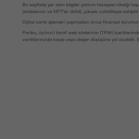
Bu sayfada yer alan bilgiler yatırım tavsiyesi niteliği ta
(stablecoin ve NFT'ler dahil), yüksek volatiliteye sahipti
Dijital varlık işlemleri yapmadan önce finansal durumu
Paribu, üçüncü taraf web sitelerinin (TPW) içeriklerin
varlıklarınızda kayıp veya değer düşüşüne yol açabilir. 