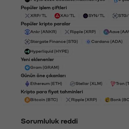
Popüler işlem çiftleri
XRP/TL
XAI/TL
SYN/TL
STG/
Popüler kripto paralar
Ankr (ANKR)
Ripple (XRP)
Aave (AA
Stargate Finance (STG)
Cardano (ADA)
Hyperliquid (HYPE)
Yeni eklenenler
Gram (GRAM)
Günün öne çıkanları
Ethereum (ETH)
Stellar (XLM)
Tron (
Kripto para fiyat tahminleri
Bitcoin (BTC)
Ripple (XRP)
Bonk (B
Sorumluluk reddi