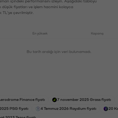
 zaman içindeki performansını izleyin. Aşağıdaki tabloyu
n düşük fiyatları ve işlem hacmini kolayca
 TL'ye çevrilmiştir.
En yüksek
Kapanış
Bu tarih aralığı için veri bulunamadı.
erodrome Finance fiyatı
7 november 2025 Grass fiyatı
2025 PSG fiyatı
4 Temmuz 2026 Raydium fiyatı
20 Ka
at 2023 Tezos fiyatı