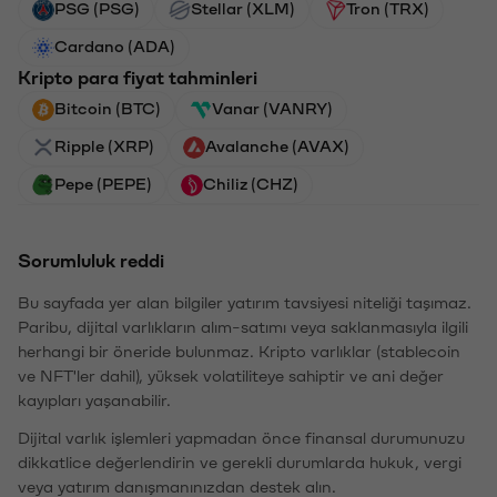
PSG (PSG)
Stellar (XLM)
Tron (TRX)
Cardano (ADA)
Kripto para fiyat tahminleri
Bitcoin (BTC)
Vanar (VANRY)
Ripple (XRP)
Avalanche (AVAX)
Pepe (PEPE)
Chiliz (CHZ)
Sorumluluk reddi
Bu sayfada yer alan bilgiler yatırım tavsiyesi niteliği taşımaz.
Paribu, dijital varlıkların alım-satımı veya saklanmasıyla ilgili
herhangi bir öneride bulunmaz. Kripto varlıklar (stablecoin
ve NFT'ler dahil), yüksek volatiliteye sahiptir ve ani değer
kayıpları yaşanabilir.
Dijital varlık işlemleri yapmadan önce finansal durumunuzu
dikkatlice değerlendirin ve gerekli durumlarda hukuk, vergi
veya yatırım danışmanınızdan destek alın.