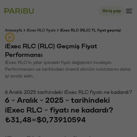
Giriş yap
Anasayfa
iExec RLC fiyatı
iExec RLC (RLC) TL fiyat geçmişi
iExec RLC (RLC) Geçmiş Fiyat
Performansı
iExec RLC'in yıllar içindeki fiyat değişimini inceleyin.
Performansını ve tarihindeki önemli dönüm noktalarını daha
iyi analiz edin.
6 Aralık 2025 tarihindeki iExec RLC fiyatı ne kadardı?
6
Aralık
2025
tarihindeki
iExec RLC
fiyatı ne kadardı?
₺31,48
≈
$0,73910594