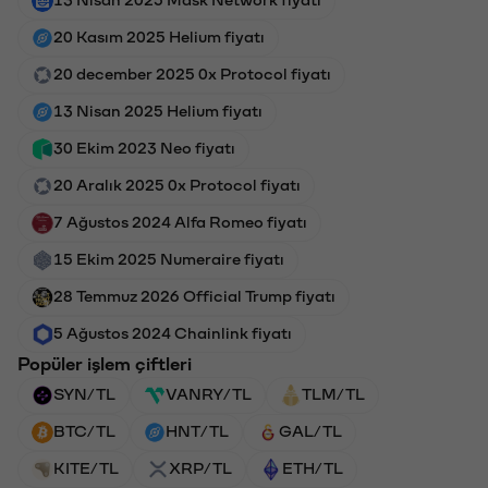
13 Nisan 2025 Mask Network fiyatı
20 Kasım 2025 Helium fiyatı
20 december 2025 0x Protocol fiyatı
13 Nisan 2025 Helium fiyatı
30 Ekim 2023 Neo fiyatı
20 Aralık 2025 0x Protocol fiyatı
7 Ağustos 2024 Alfa Romeo fiyatı
15 Ekim 2025 Numeraire fiyatı
28 Temmuz 2026 Official Trump fiyatı
5 Ağustos 2024 Chainlink fiyatı
Popüler işlem çiftleri
SYN/TL
VANRY/TL
TLM/TL
BTC/TL
HNT/TL
GAL/TL
KITE/TL
XRP/TL
ETH/TL