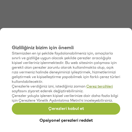
Gizliliğiniz bizim için önemli
Sitemizden en iyi şekilde faydalanabilmeniz için, amaçlarla
sınırlı ve gizliliğe uygun olacak şekilde çerezler aracılığıyla
kişisel verileriniz işlenmektedir. Bu web sitesinin çalışması için
gerekli olan çerezler zorunlu olarak kullanılmakta olup, açık
rıza vermeniz halinde deneyiminizi iyileştirmek, hizmetlerimizi
geliştirmek ve kişiselleştirme yapabilmek için farklı çerez türleri
kullanılabilecektir.
Çerezlerle verdiğiniz izni, istediğiniz zaman
Çerez tercihleri
sayfasını ziyaret ederek değiştirebilirsiniz.
Çerezler yoluyla işlenen kişisel verilerinize dair daha fazla bilgi
için Çerezlere Yönelik Aydınlatma Metni'ni inceleyebilirsiniz.
Çerezleri kabul et
Opsiyonel çerezleri reddet