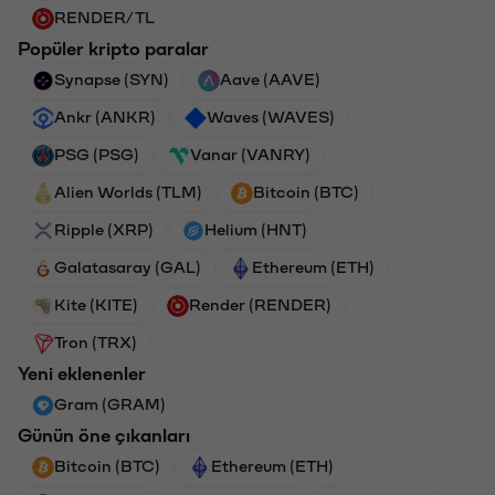
RENDER/TL
Popüler kripto paralar
Synapse (SYN)
Aave (AAVE)
Ankr (ANKR)
Waves (WAVES)
PSG (PSG)
Vanar (VANRY)
Alien Worlds (TLM)
Bitcoin (BTC)
Ripple (XRP)
Helium (HNT)
Galatasaray (GAL)
Ethereum (ETH)
Kite (KITE)
Render (RENDER)
Tron (TRX)
Yeni eklenenler
Gram (GRAM)
Günün öne çıkanları
Bitcoin (BTC)
Ethereum (ETH)