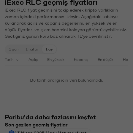
iExec RLC geçmiş fiyatları
iExec RLC fiyat geçmişini takip ederek kripto varlıkların
zaman içindeki performansını izleyin. Aşağıdaki tabloyu
kullanarak açılış ve kapanış değerlerini, en yüksek ve en
düşük fiyatları ve işlem hacmini kolayca görüntüleyebilirsiniz.
Seçtiğiniz günün kuru baz alınarak TL'ye çevrilmiştir.
1 gün
1 hafta
1 ay
Tarih
Açılış
En yüksek
Kapanış
En düşük
Haci
Bu tarih aralığı için veri bulunamadı.
Paribu'da daha fazlasını keşfet
Son gezilen geçmiş fiyatlar