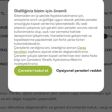
Gizliliğiniz bizim için önemli
/TL
BTC/TL
VANRY/TL
GAL/TL
ETH/T
Sitemizden en iyi şekilde faydalanabilmeniz için,
amaçlarla sınırlı ve gizliliğe uygun olacak şekilde çerezler
aracılığıyla kişisel verileriniz işlenmektedir. Bu web
AAVE)
Ripple (XRP)
PSG (PSG)
Waves (WAVE
sitesinin çalışması için gerekli olan çerezler zorunlu olarak
kullanılmakta olup, açık rıza vermeniz halinde
 (VANRY)
deneyiminizi iyileştirmek, hizmetlerimizi geliştirmek ve
Galatasaray (GAL)
Orchid (OXT)
Ca
kişiselleştirme yapabilmek için farklı çerez türleri
kullanılabilecektir.
Çerezlerle verdiğiniz izni, istediğiniz zaman
Çerez
TRX)
Cardano (ADA)
Bitcoin (BTC)
Ripple (XR
tercihleri
sayfasını ziyaret ederek değiştirebilirsiniz.
Çerezler yoluyla işlenen kişisel verilerinize dair daha fazla
bilgi için Çerezlere Yönelik Aydınlatma Metni'ni
ONK)
inceleyebilirsiniz.
Ethereum (ETH)
Synapse (SYN)
Avalanc
Çerezleri kabul et
Opsiyonel çerezleri reddet
şımaz. Paribu, dijital varlıkların alım-satımı veya saklanmasıyla ilgi
r ve ani değer kayıpları yaşanabilir.
nuzu dikkatlice değerlendirin ve gerekli durumlarda hukuk, vergi v