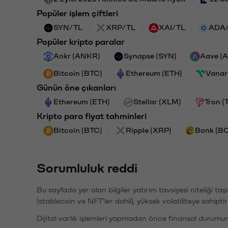
Popüler işlem çiftleri
SYN/TL
XRP/TL
XAI/TL
ADA
Popüler kripto paralar
Ankr (ANKR)
Synapse (SYN)
Aave (
Bitcoin (BTC)
Ethereum (ETH)
Vanar
Günün öne çıkanları
Ethereum (ETH)
Stellar (XLM)
Tron (
Kripto para fiyat tahminleri
Bitcoin (BTC)
Ripple (XRP)
Bonk (B
Sorumluluk reddi
Bu sayfada yer alan bilgiler yatırım tavsiyesi niteliği ta
(stablecoin ve NFT'ler dahil), yüksek volatiliteye sahipti
Dijital varlık işlemleri yapmadan önce finansal durumu