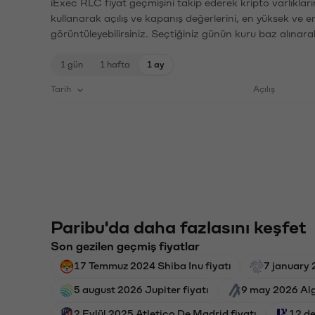
iExec RLC fiyat geçmişini takip ederek kripto varlıklar
kullanarak açılış ve kapanış değerlerini, en yüksek ve e
görüntüleyebilirsiniz. Seçtiğiniz günün kuru baz alınarak
1 gün
1 hafta
1 ay
Tarih
Açılış
Paribu'da daha fazlasını keşfet
Son gezilen geçmiş fiyatlar
17 Temmuz 2024 Shiba Inu fiyatı
7 january 
5 august 2026 Jupiter fiyatı
9 may 2026 Alg
2 Eylül 2025 Atletico De Madrid fiyatı
12 d