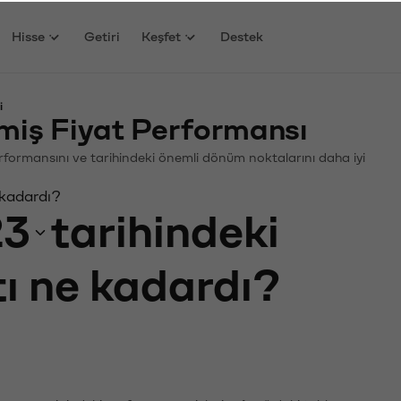
Hisse
Getiri
Keşfet
Destek
i
iş Fiyat Performansı
Performansını ve tarihindeki önemli dönüm noktalarını daha iyi
 kadardı?
23
tarihindeki
tı ne kadardı?