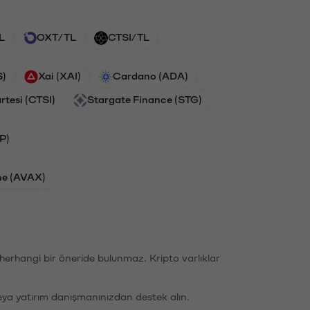
L
OXT/TL
CTSI/TL
S)
Xai (XAI)
Cardano (ADA)
rtesi (CTSI)
Stargate Finance (STG)
P)
he (AVAX)
li herhangi bir öneride bulunmaz. Kripto varlıklar
eya yatırım danışmanınızdan destek alın.