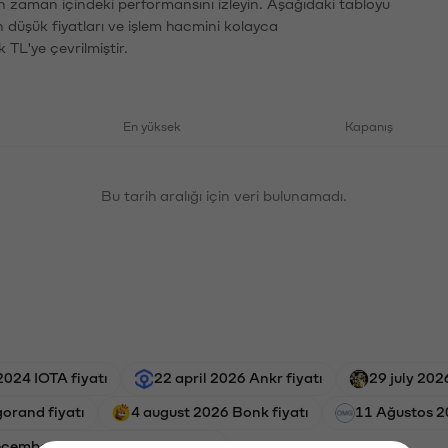
ın zaman içindeki performansını izleyin. Aşağıdaki tabloyu
n düşük fiyatları ve işlem hacmini kolayca
 TL'ye çevrilmiştir.
En yüksek
Kapanış
Bu tarih aralığı için veri bulunamadı.
2024 IOTA fiyatı
22 april 2026 Ankr fiyatı
29 july 202
orand fiyatı
4 august 2026 Bonk fiyatı
11 Ağustos 2
ecember 2024 EigenLayer fiyatı