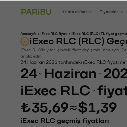
Kripto al/sat
Piyasalar
Anasayfa
iExec RLC fiyatı
iExec RLC (RLC) TL fiyat geçmiş
iExec RLC (RLC) Geçm
iExec RLC'in yıllar içindeki fiyat değişimini inceleyin. 
analiz edin.
24 Haziran 2023 tarihindeki iExec RLC fiyatı ne
24
Haziran
20
iExec RLC
fiya
₺35,69
≈
$1,39
iExec RLC geçmiş fiyatları