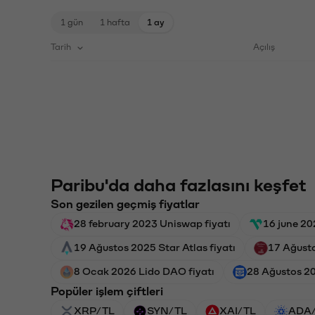
1 gün
1 hafta
1 ay
Tarih
Açılış
Paribu'da daha fazlasını keşfet
Son gezilen geçmiş fiyatlar
28 february 2023 Uniswap fiyatı
16 june 20
19 Ağustos 2025 Star Atlas fiyatı
17 Ağusto
8 Ocak 2026 Lido DAO fiyatı
28 Ağustos 2
Popüler işlem çiftleri
XRP/TL
SYN/TL
XAI/TL
ADA