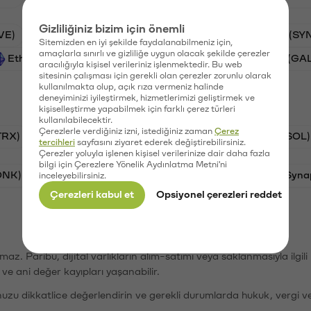
Gizliliğiniz bizim için önemli
VE)
PSG (PSG)
Waves (WAVES)
Synapse (SY
Sitemizden en iyi şekilde faydalanabilmeniz için,
amaçlarla sınırlı ve gizliliğe uygun olacak şekilde çerezler
Ethereum (ETH)
Vanar (VANRY)
Galatasaray (GA
aracılığıyla kişisel verileriniz işlenmektedir. Bu web
sitesinin çalışması için gerekli olan çerezler zorunlu olarak
kullanılmakta olup, açık rıza vermeniz halinde
deneyiminizi iyileştirmek, hizmetlerimizi geliştirmek ve
kişiselleştirme yapabilmek için farklı çerez türleri
kullanılabilecektir.
Çerezlerle verdiğiniz izni, istediğiniz zaman
Çerez
TRX)
Bitcoin (BTC)
Ripple (XRP)
Solana (SOL)
tercihleri
sayfasını ziyaret ederek değiştirebilirsiniz.
Çerezler yoluyla işlenen kişisel verilerinize dair daha fazla
bilgi için Çerezlere Yönelik Aydınlatma Metni'ni
ONK)
Ethereum (ETH)
Avalanche (AVAX)
Syna
inceleyebilirsiniz.
Çerezleri kabul et
Opsiyonel çerezleri reddet
şımaz. Paribu, dijital varlıkların alım-satımı veya saklanmasıyla ilgi
r ve ani değer kayıpları yaşanabilir.
nuzu dikkatlice değerlendirin ve gerekli durumlarda hukuk, vergi v