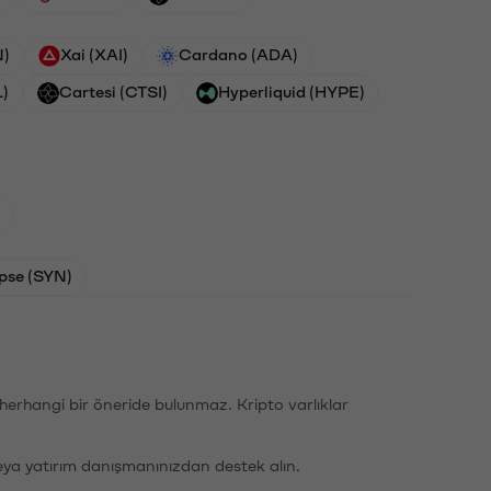
N)
Xai (XAI)
Cardano (ADA)
L)
Cartesi (CTSI)
Hyperliquid (HYPE)
pse (SYN)
li herhangi bir öneride bulunmaz. Kripto varlıklar
eya yatırım danışmanınızdan destek alın.