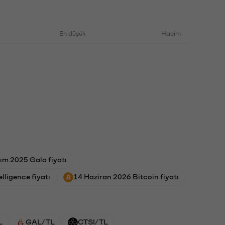
En düşük
Hacim
ım 2025 Gala fiyatı
lligence fiyatı
14 Haziran 2026 Bitcoin fiyatı
L
GAL/TL
CTSI/TL