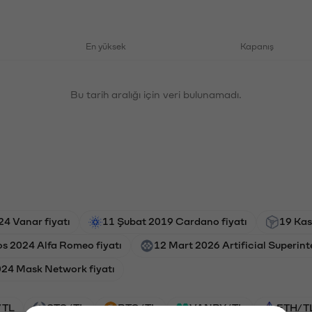
En yüksek
Kapanış
Bu tarih aralığı için veri bulunamadı.
24 Vanar fiyatı
11 Şubat 2019 Cardano fiyatı
19 Kas
s 2024 Alfa Romeo fiyatı
12 Mart 2026 Artificial Superinte
024 Mask Network fiyatı
/TL
STG/TL
BTC/TL
VANRY/TL
ETH/T