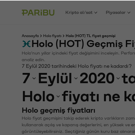
Kripto al/sat
Piyasalar
Anasayfa
Holo fiyatı
Holo (HOT) TL fiyat geçmişi
Holo (HOT) Geçmiş Fi
Holo'nun yıllar içindeki fiyat değişimini inceleyin. Perf
analiz edin.
7 Eylül 2020 tarihindeki Holo fiyatı ne kadardı?
7
Eylül
2020
t
Holo
fiyatı ne 
Holo geçmiş fiyatları
Holo fiyat geçmişini takip ederek kripto varlıkların zam
kullanarak açılış ve kapanış değerlerini, en yüksek ve e
görüntüleyebilirsiniz. Seçtiğiniz günün kuru baz alınarak