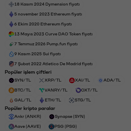
18 Kasım 2024 Dymension fiyatı
5 november 2023 Ethereum fiyatı
6 Ekim 2020 Ethereum fiyatı
13 Mayıs 2023 Curve DAO Token fiyatı
7 Temmuz 2026 Pump.fun fiyatı
9 Kasım 2025 Sui fiyatı
7 Şubat 2022 Atletico De Madrid fiyatı
Popüler işlem çiftleri
SYN/TL
XRP/TL
XAI/TL
ADA/TL
BTC/TL
VANRY/TL
OXT/TL
GAL/TL
ETH/TL
STG/TL
Popüler kripto paralar
Ankr (ANKR)
Synapse (SYN)
Aave (AAVE)
PSG (PSG)