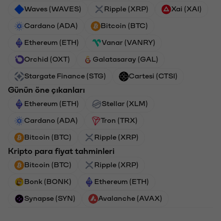
Waves (WAVES)
Ripple (XRP)
Xai (XAI)
Cardano (ADA)
Bitcoin (BTC)
Ethereum (ETH)
Vanar (VANRY)
Orchid (OXT)
Galatasaray (GAL)
Stargate Finance (STG)
Cartesi (CTSI)
Günün öne çıkanları
Ethereum (ETH)
Stellar (XLM)
Cardano (ADA)
Tron (TRX)
Bitcoin (BTC)
Ripple (XRP)
Kripto para fiyat tahminleri
Bitcoin (BTC)
Ripple (XRP)
Bonk (BONK)
Ethereum (ETH)
Synapse (SYN)
Avalanche (AVAX)