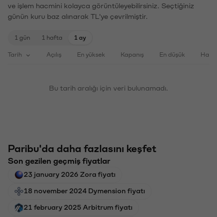
ve işlem hacmini kolayca görüntüleyebilirsiniz. Seçtiğiniz
günün kuru baz alınarak TL'ye çevrilmiştir.
1 gün
1 hafta
1 ay
Tarih
Açılış
En yüksek
Kapanış
En düşük
Haci
Bu tarih aralığı için veri bulunamadı.
Paribu'da daha fazlasını keşfet
Son gezilen geçmiş fiyatlar
23 january 2026 Zora fiyatı
18 november 2024 Dymension fiyatı
21 february 2025 Arbitrum fiyatı