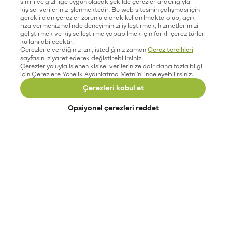
sınırlı ve gizliliğe uygun olacak şekilde çerezler aracılığıyla
kişisel verileriniz işlenmektedir. Bu web sitesinin çalışması için
gerekli olan çerezler zorunlu olarak kullanılmakta olup, açık
rıza vermeniz halinde deneyiminizi iyileştirmek, hizmetlerimizi
geliştirmek ve kişiselleştirme yapabilmek için farklı çerez türleri
kullanılabilecektir.
Çerezlerle verdiğiniz izni, istediğiniz zaman
Çerez tercihleri
sayfasını ziyaret ederek değiştirebilirsiniz.
Çerezler yoluyla işlenen kişisel verilerinize dair daha fazla bilgi
için Çerezlere Yönelik Aydınlatma Metni'ni inceleyebilirsiniz.
Çerezleri kabul et
Opsiyonel çerezleri reddet
Paribu’yu keşfet
Eğitimler
Etkinlikler
Açık pozisyonlar
Paribu sistem durumu