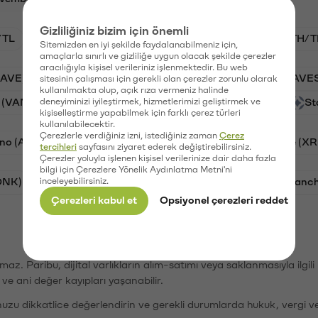
Gizliliğiniz bizim için önemli
/TL
BTC/TL
VANRY/TL
GAL/TL
ETH/T
Sitemizden en iyi şekilde faydalanabilmeniz için,
amaçlarla sınırlı ve gizliliğe uygun olacak şekilde çerezler
aracılığıyla kişisel verileriniz işlenmektedir. Bu web
AAVE)
Ripple (XRP)
PSG (PSG)
Waves (WAVE
sitesinin çalışması için gerekli olan çerezler zorunlu olarak
kullanılmakta olup, açık rıza vermeniz halinde
 (VANRY)
deneyiminizi iyileştirmek, hizmetlerimizi geliştirmek ve
Galatasaray (GAL)
Orchid (OXT)
St
kişiselleştirme yapabilmek için farklı çerez türleri
kullanılabilecektir.
Çerezlerle verdiğiniz izni, istediğiniz zaman
Çerez
no (ADA)
Tron (TRX)
Bitcoin (BTC)
Ripple (XR
tercihleri
sayfasını ziyaret ederek değiştirebilirsiniz.
Çerezler yoluyla işlenen kişisel verilerinize dair daha fazla
bilgi için Çerezlere Yönelik Aydınlatma Metni'ni
ONK)
inceleyebilirsiniz.
Ethereum (ETH)
Synapse (SYN)
Avalanc
Çerezleri kabul et
Opsiyonel çerezleri reddet
şımaz. Paribu, dijital varlıkların alım-satımı veya saklanmasıyla ilgi
r ve ani değer kayıpları yaşanabilir.
nuzu dikkatlice değerlendirin ve gerekli durumlarda hukuk, vergi v