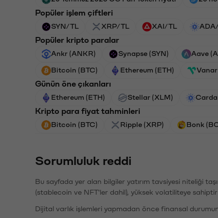
Popüler işlem çiftleri
SYN/TL
XRP/TL
XAI/TL
ADA
Popüler kripto paralar
Ankr (ANKR)
Synapse (SYN)
Aave (
Bitcoin (BTC)
Ethereum (ETH)
Vanar
Günün öne çıkanları
Ethereum (ETH)
Stellar (XLM)
Carda
Kripto para fiyat tahminleri
Bitcoin (BTC)
Ripple (XRP)
Bonk (B
Sorumluluk reddi
Bu sayfada yer alan bilgiler yatırım tavsiyesi niteliği ta
(stablecoin ve NFT'ler dahil), yüksek volatiliteye sahipti
Dijital varlık işlemleri yapmadan önce finansal durumu