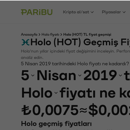
Kripto al/sat
Piyasalar
Anasayfa
Holo fiyatı
Holo (HOT) TL fiyat geçmişi
Holo (HOT) Geçmiş Fi
Holo'nun yıllar içindeki fiyat değişimini inceleyin. Perf
analiz edin.
5 Nisan 2019 tarihindeki Holo fiyatı ne kadardı?
5
Nisan
2019
Holo
fiyatı ne 
₺0,0075
≈
$0,00
Holo geçmiş fiyatları