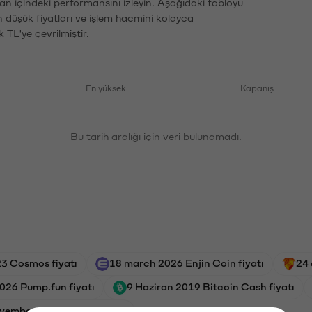
an içindeki performansını izleyin. Aşağıdaki tabloyu
n düşük fiyatları ve işlem hacmini kolayca
 TL'ye çevrilmiştir.
En yüksek
Kapanış
Bu tarih aralığı için veri bulunamadı.
3 Cosmos fiyatı
18 march 2026 Enjin Coin fiyatı
24 
026 Pump.fun fiyatı
9 Haziran 2019 Bitcoin Cash fiyatı
vember 2025 Helium fiyatı