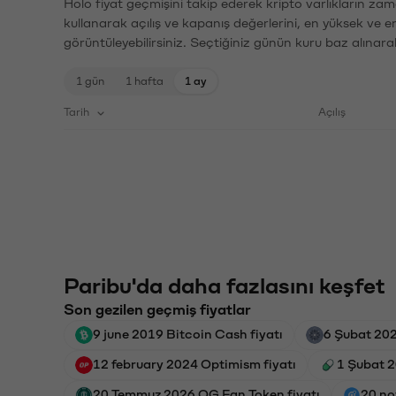
Holo fiyat geçmişini takip ederek kripto varlıkların zam
kullanarak açılış ve kapanış değerlerini, en yüksek ve e
görüntüleyebilirsiniz. Seçtiğiniz günün kuru baz alınarak
1 gün
1 hafta
1 ay
Tarih
Açılış
Paribu'da daha fazlasını keşfet
Son gezilen geçmiş fiyatlar
9 june 2019 Bitcoin Cash fiyatı
6 Şubat 202
12 february 2024 Optimism fiyatı
1 Şubat 2
20 Temmuz 2026 OG Fan Token fiyatı
20 no