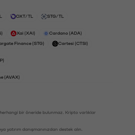
L
OXT/TL
STG/TL
S)
Xai (XAI)
Cardano (ADA)
argate Finance (STG)
Cartesi (CTSI)
P)
he (AVAX)
li herhangi bir öneride bulunmaz. Kripto varlıklar
eya yatırım danışmanınızdan destek alın.