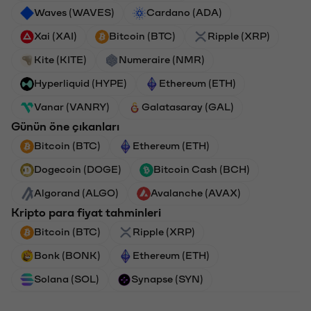
Waves (WAVES)
Cardano (ADA)
Xai (XAI)
Bitcoin (BTC)
Ripple (XRP)
Kite (KITE)
Numeraire (NMR)
Hyperliquid (HYPE)
Ethereum (ETH)
Vanar (VANRY)
Galatasaray (GAL)
Günün öne çıkanları
Bitcoin (BTC)
Ethereum (ETH)
Dogecoin (DOGE)
Bitcoin Cash (BCH)
Algorand (ALGO)
Avalanche (AVAX)
Kripto para fiyat tahminleri
Bitcoin (BTC)
Ripple (XRP)
Bonk (BONK)
Ethereum (ETH)
Solana (SOL)
Synapse (SYN)