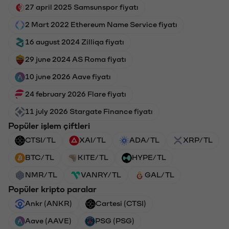
27 april 2025 Samsunspor fiyatı
2 Mart 2022 Ethereum Name Service fiyatı
16 august 2024 Zilliqa fiyatı
29 june 2024 AS Roma fiyatı
10 june 2026 Aave fiyatı
24 february 2026 Flare fiyatı
11 july 2026 Stargate Finance fiyatı
Popüler işlem çiftleri
CTSI/TL
XAI/TL
ADA/TL
XRP/TL
BTC/TL
KITE/TL
HYPE/TL
NMR/TL
VANRY/TL
GAL/TL
Popüler kripto paralar
Ankr (ANKR)
Cartesi (CTSI)
Aave (AAVE)
PSG (PSG)