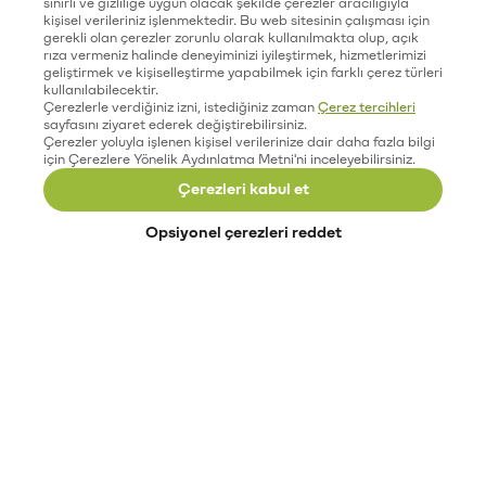
sınırlı ve gizliliğe uygun olacak şekilde çerezler aracılığıyla
kişisel verileriniz işlenmektedir. Bu web sitesinin çalışması için
gerekli olan çerezler zorunlu olarak kullanılmakta olup, açık
rıza vermeniz halinde deneyiminizi iyileştirmek, hizmetlerimizi
geliştirmek ve kişiselleştirme yapabilmek için farklı çerez türleri
kullanılabilecektir.
Çerezlerle verdiğiniz izni, istediğiniz zaman
Çerez tercihleri
sayfasını ziyaret ederek değiştirebilirsiniz.
Çerezler yoluyla işlenen kişisel verilerinize dair daha fazla bilgi
için Çerezlere Yönelik Aydınlatma Metni'ni inceleyebilirsiniz.
Çerezleri kabul et
Opsiyonel çerezleri reddet
Paribu’yu keşfet
Eğitimler
Etkinlikler
Açık pozisyonlar
Paribu sistem durumu