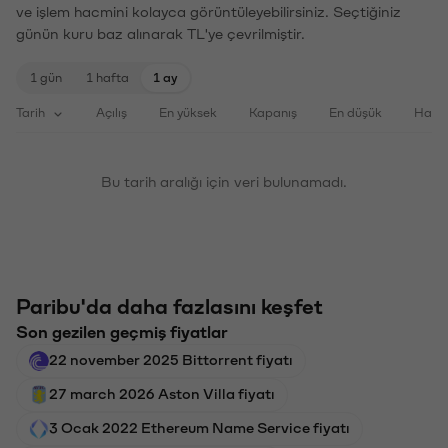
ve işlem hacmini kolayca görüntüleyebilirsiniz. Seçtiğiniz
günün kuru baz alınarak TL'ye çevrilmiştir.
1 gün
1 hafta
1 ay
Tarih
Açılış
En yüksek
Kapanış
En düşük
Haci
Bu tarih aralığı için veri bulunamadı.
Paribu'da daha fazlasını keşfet
Son gezilen geçmiş fiyatlar
22 november 2025 Bittorrent fiyatı
27 march 2026 Aston Villa fiyatı
3 Ocak 2022 Ethereum Name Service fiyatı