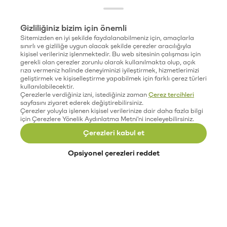
Gizliliğiniz bizim için önemli
Sitemizden en iyi şekilde faydalanabilmeniz için, amaçlarla
sınırlı ve gizliliğe uygun olacak şekilde çerezler aracılığıyla
kişisel verileriniz işlenmektedir. Bu web sitesinin çalışması için
gerekli olan çerezler zorunlu olarak kullanılmakta olup, açık
rıza vermeniz halinde deneyiminizi iyileştirmek, hizmetlerimizi
geliştirmek ve kişiselleştirme yapabilmek için farklı çerez türleri
kullanılabilecektir.
Çerezlerle verdiğiniz izni, istediğiniz zaman
Çerez tercihleri
sayfasını ziyaret ederek değiştirebilirsiniz.
Çerezler yoluyla işlenen kişisel verilerinize dair daha fazla bilgi
için Çerezlere Yönelik Aydınlatma Metni'ni inceleyebilirsiniz.
Çerezleri kabul et
Opsiyonel çerezleri reddet
Paribu’yu keşfet