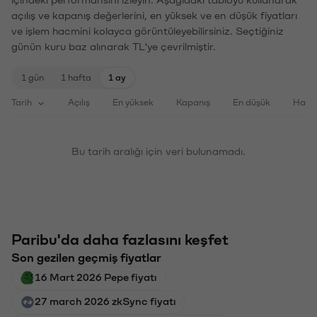
açılış ve kapanış değerlerini, en yüksek ve en düşük fiyatları
ve işlem hacmini kolayca görüntüleyebilirsiniz. Seçtiğiniz
günün kuru baz alınarak TL'ye çevrilmiştir.
1 gün
1 hafta
1 ay
Tarih
Açılış
En yüksek
Kapanış
En düşük
Haci
Bu tarih aralığı için veri bulunamadı.
Paribu'da daha fazlasını keşfet
Son gezilen geçmiş fiyatlar
16 Mart 2026 Pepe fiyatı
27 march 2026 zkSync fiyatı