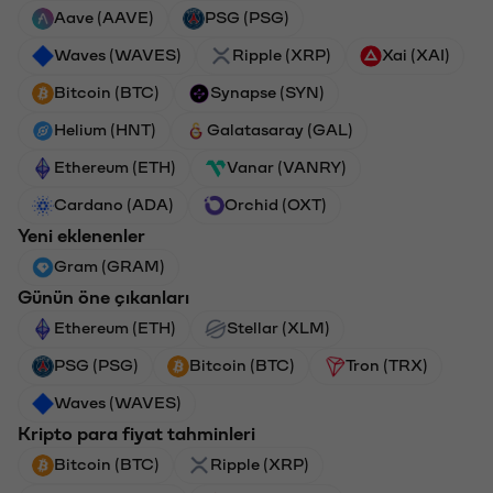
Aave (AAVE)
PSG (PSG)
Waves (WAVES)
Ripple (XRP)
Xai (XAI)
Bitcoin (BTC)
Synapse (SYN)
Helium (HNT)
Galatasaray (GAL)
Ethereum (ETH)
Vanar (VANRY)
Cardano (ADA)
Orchid (OXT)
Yeni eklenenler
Gram (GRAM)
Günün öne çıkanları
Ethereum (ETH)
Stellar (XLM)
PSG (PSG)
Bitcoin (BTC)
Tron (TRX)
Waves (WAVES)
Kripto para fiyat tahminleri
Bitcoin (BTC)
Ripple (XRP)