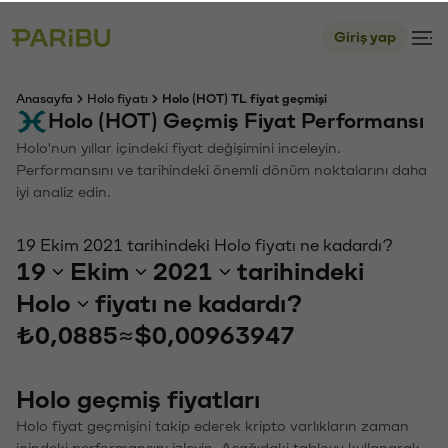
Giriş yap
Anasayfa
Holo fiyatı
Holo (HOT) TL fiyat geçmişi
Holo (HOT) Geçmiş Fiyat Performansı
Holo'nun yıllar içindeki fiyat değişimini inceleyin.
Performansını ve tarihindeki önemli dönüm noktalarını daha
iyi analiz edin.
19 Ekim 2021 tarihindeki Holo fiyatı ne kadardı?
19
Ekim
2021
tarihindeki
Holo
fiyatı ne kadardı?
₺0,0885
≈
$0,00963947
Holo geçmiş fiyatları
Holo fiyat geçmişini takip ederek kripto varlıkların zaman
içindeki performansını izleyin. Aşağıdaki tabloyu kullanarak