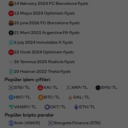
14 february 2024 FC Barcelona fiyatı
12 Mayıs 2024 Optimism fiyatı
20 june 2026 FC Barcelona fiyatı
21 Mart 2023 Argentine FA fiyatı
6 july 2024 Immutable X fiyatı
22 Ocak 2024 Optimism fiyatı
26 Temmuz 2025 Radicle fiyatı
20 Haziran 2022 Theta fiyatı
Popüler işlem çiftleri
STG/TL
XAI/TL
XRP/TL
SYN/TL
HNT/TL
BTC/TL
GAL/TL
VANRY/TL
OXT/TL
ETH/TL
Popüler kripto paralar
Ankr (ANKR)
Stargate Finance (STG)