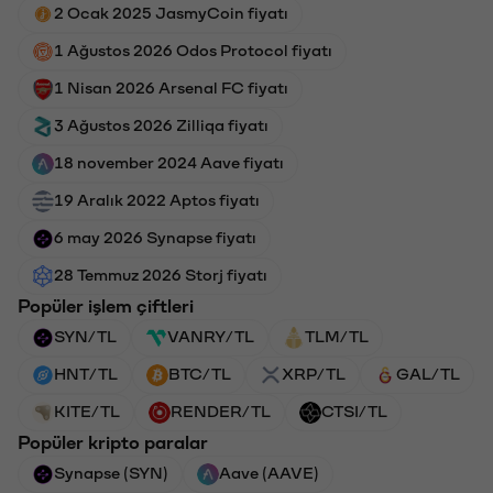
2 Ocak 2025 JasmyCoin fiyatı
1 Ağustos 2026 Odos Protocol fiyatı
1 Nisan 2026 Arsenal FC fiyatı
3 Ağustos 2026 Zilliqa fiyatı
18 november 2024 Aave fiyatı
19 Aralık 2022 Aptos fiyatı
6 may 2026 Synapse fiyatı
28 Temmuz 2026 Storj fiyatı
Popüler işlem çiftleri
SYN/TL
VANRY/TL
TLM/TL
HNT/TL
BTC/TL
XRP/TL
GAL/TL
KITE/TL
RENDER/TL
CTSI/TL
Popüler kripto paralar
Synapse (SYN)
Aave (AAVE)