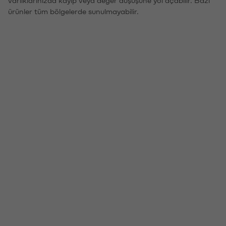
varlıklarınızda kayıp veya değer düşüşüne yol açabilir. Bazı
ürünler tüm bölgelerde sunulmayabilir.