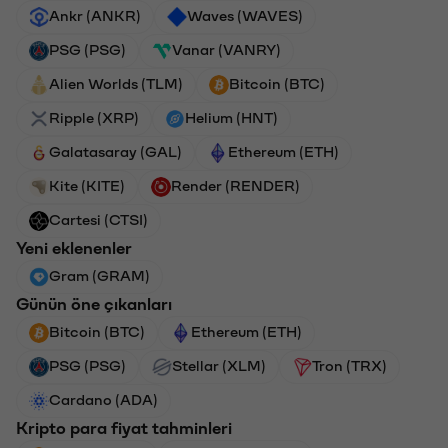
Ankr (ANKR)
Waves (WAVES)
PSG (PSG)
Vanar (VANRY)
Alien Worlds (TLM)
Bitcoin (BTC)
Ripple (XRP)
Helium (HNT)
Galatasaray (GAL)
Ethereum (ETH)
Kite (KITE)
Render (RENDER)
Cartesi (CTSI)
Yeni eklenenler
Gram (GRAM)
Günün öne çıkanları
Bitcoin (BTC)
Ethereum (ETH)
PSG (PSG)
Stellar (XLM)
Tron (TRX)
Cardano (ADA)
Kripto para fiyat tahminleri