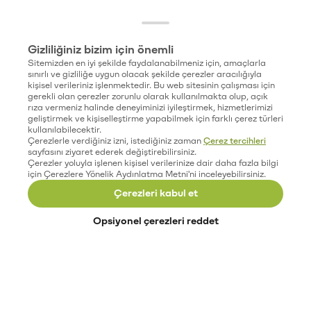
Gizliliğiniz bizim için önemli
Sitemizden en iyi şekilde faydalanabilmeniz için, amaçlarla
sınırlı ve gizliliğe uygun olacak şekilde çerezler aracılığıyla
kişisel verileriniz işlenmektedir. Bu web sitesinin çalışması için
gerekli olan çerezler zorunlu olarak kullanılmakta olup, açık
rıza vermeniz halinde deneyiminizi iyileştirmek, hizmetlerimizi
geliştirmek ve kişiselleştirme yapabilmek için farklı çerez türleri
kullanılabilecektir.
Çerezlerle verdiğiniz izni, istediğiniz zaman
Çerez tercihleri
sayfasını ziyaret ederek değiştirebilirsiniz.
Çerezler yoluyla işlenen kişisel verilerinize dair daha fazla bilgi
için Çerezlere Yönelik Aydınlatma Metni'ni inceleyebilirsiniz.
Çerezleri kabul et
Opsiyonel çerezleri reddet