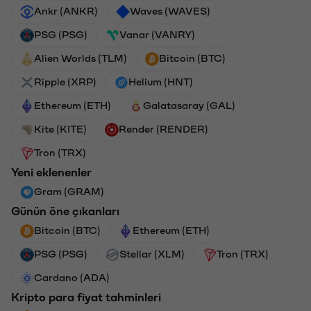
Ankr (ANKR)
Waves (WAVES)
PSG (PSG)
Vanar (VANRY)
Alien Worlds (TLM)
Bitcoin (BTC)
Ripple (XRP)
Helium (HNT)
Ethereum (ETH)
Galatasaray (GAL)
Kite (KITE)
Render (RENDER)
Tron (TRX)
Yeni eklenenler
Gram (GRAM)
Günün öne çıkanları
Bitcoin (BTC)
Ethereum (ETH)
PSG (PSG)
Stellar (XLM)
Tron (TRX)
Cardano (ADA)
Kripto para fiyat tahminleri