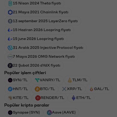
15 Nisan 2024 Theta fiyatı
21 Mayıs 2021 Chainlink fiyatı
13 september 2025 LayerZero fiyatı
15 Haziran 2026 Loopring fiyatı
15 june 2026 Loopring fiyatı
31 Aralık 2025 Injective Protocol fiyatı
7 Mayıs 2026 OMG Network fiyatı
22 Şubat 2026 dYdX fiyatı
Popüler işlem çiftleri
SYN/TL
VANRY/TL
TLM/TL
HNT/TL
BTC/TL
XRP/TL
GAL/TL
KITE/TL
RENDER/TL
ETH/TL
Popüler kripto paralar
Synapse (SYN)
Aave (AAVE)