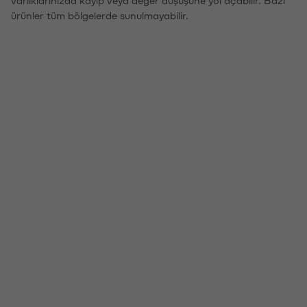
varlıklarınızda kayıp veya değer düşüşüne yol açabilir. Bazı
ürünler tüm bölgelerde sunulmayabilir.