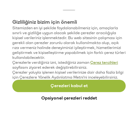
Gizliliğiniz bizim için önemli
Sitemizden en iyi şekilde faydalanabilmeniz için, amaçlarla
sınırlı ve gizliliğe uygun olacak şekilde çerezler aracılığıyla
kişisel verileriniz işlenmektedir. Bu web sitesinin çalışması için
gerekli olan çerezler zorunlu olarak kullanılmakta olup, açık
rıza vermeniz halinde deneyiminizi iyileştirmek, hizmetlerimizi
geliştirmek ve kişiselleştirme yapabilmek için farklı çerez türleri
kullanılabilecektir.
Çerezlerle verdiğiniz izni, istediğiniz zaman
Çerez tercihleri
sayfasını ziyaret ederek değiştirebilirsiniz.
Çerezler yoluyla işlenen kişisel verilerinize dair daha fazla bilgi
için Çerezlere Yönelik Aydınlatma Metni'ni inceleyebilirsiniz.
Çerezleri kabul et
Opsiyonel çerezleri reddet