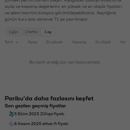
içindeki performansını izleyin. Aşağıdaki tabloyu kullanarak
açılış ve kapanış değerlerini, en yüksek ve en düşük fiyatları
ve işlem hacmini kolayca görüntüleyebilirsiniz. Seçtiğiniz
günün kuru baz alınarak TL'ye çevrilmiştir.
1 gün
1 hafta
1 ay
Tarih
Açılış
En yüksek
Kapanış
En düşük
Haci
Bu tarih aralığı için veri bulunamadı.
Paribu'da daha fazlasını keşfet
Son gezilen geçmiş fiyatlar
5 Ekim 2023 Zilliqa fiyatı
8 Kasım 2025 ether.fi fiyatı