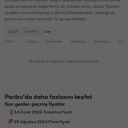
açılış ve kapanış değerlerini, en yüksek ve en düşük fiyatları
ve işlem hacmini kolayca görüntüleyebilirsiniz. Seçtiğiniz
günün kuru baz alınarak TL'ye çevrilmiştir.
1 gün
1 hafta
1 ay
Tarih
Açılış
En yüksek
Kapanış
En düşük
Haci
Bu tarih aralığı için veri bulunamadı.
Paribu'da daha fazlasını keşfet
Son gezilen geçmiş fiyatlar
14 Ocak 2022 Juventus fiyatı
29 Ağustos 2024 Flare fiyatı