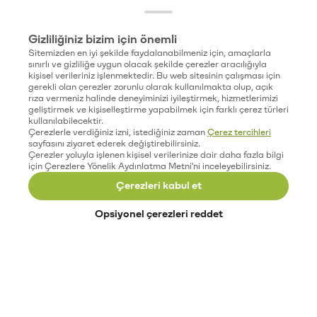
Gizliliğiniz bizim için önemli
Sitemizden en iyi şekilde faydalanabilmeniz için, amaçlarla
sınırlı ve gizliliğe uygun olacak şekilde çerezler aracılığıyla
kişisel verileriniz işlenmektedir. Bu web sitesinin çalışması için
gerekli olan çerezler zorunlu olarak kullanılmakta olup, açık
rıza vermeniz halinde deneyiminizi iyileştirmek, hizmetlerimizi
geliştirmek ve kişiselleştirme yapabilmek için farklı çerez türleri
kullanılabilecektir.
Çerezlerle verdiğiniz izni, istediğiniz zaman
Çerez tercihleri
sayfasını ziyaret ederek değiştirebilirsiniz.
Çerezler yoluyla işlenen kişisel verilerinize dair daha fazla bilgi
için Çerezlere Yönelik Aydınlatma Metni'ni inceleyebilirsiniz.
Çerezleri kabul et
Opsiyonel çerezleri reddet
Paribu’yu keşfet