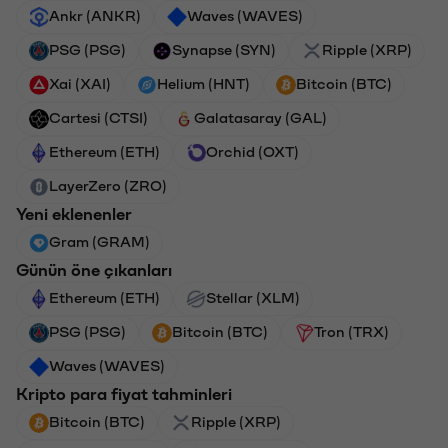
Ankr (ANKR)
Waves (WAVES)
PSG (PSG)
Synapse (SYN)
Ripple (XRP)
Xai (XAI)
Helium (HNT)
Bitcoin (BTC)
Cartesi (CTSI)
Galatasaray (GAL)
Ethereum (ETH)
Orchid (OXT)
LayerZero (ZRO)
Yeni eklenenler
Gram (GRAM)
Günün öne çıkanları
Ethereum (ETH)
Stellar (XLM)
PSG (PSG)
Bitcoin (BTC)
Tron (TRX)
Waves (WAVES)
Kripto para fiyat tahminleri
Bitcoin (BTC)
Ripple (XRP)