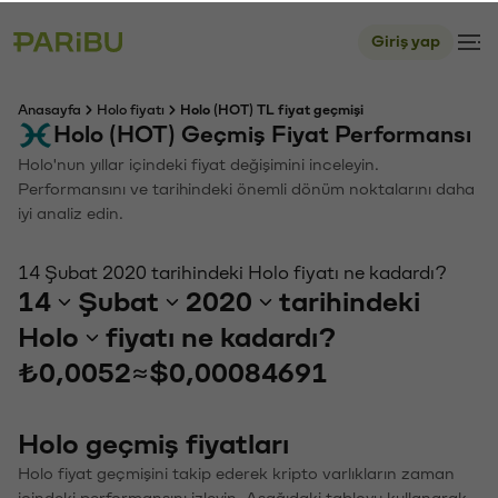
Giriş yap
Anasayfa
Holo fiyatı
Holo (HOT) TL fiyat geçmişi
Holo (HOT) Geçmiş Fiyat Performansı
Holo'nun yıllar içindeki fiyat değişimini inceleyin.
Performansını ve tarihindeki önemli dönüm noktalarını daha
iyi analiz edin.
14 Şubat 2020 tarihindeki Holo fiyatı ne kadardı?
14
Şubat
2020
tarihindeki
Holo
fiyatı ne kadardı?
₺0,0052
≈
$0,00084691
Holo geçmiş fiyatları
Holo fiyat geçmişini takip ederek kripto varlıkların zaman
içindeki performansını izleyin. Aşağıdaki tabloyu kullanarak