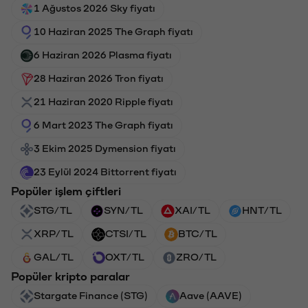
1 Ağustos 2026 Sky fiyatı
10 Haziran 2025 The Graph fiyatı
6 Haziran 2026 Plasma fiyatı
28 Haziran 2026 Tron fiyatı
21 Haziran 2020 Ripple fiyatı
6 Mart 2023 The Graph fiyatı
3 Ekim 2025 Dymension fiyatı
23 Eylül 2024 Bittorrent fiyatı
Popüler işlem çiftleri
STG/TL
SYN/TL
XAI/TL
HNT/TL
XRP/TL
CTSI/TL
BTC/TL
GAL/TL
OXT/TL
ZRO/TL
Popüler kripto paralar
Stargate Finance (STG)
Aave (AAVE)