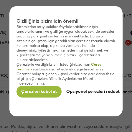
TL
ADA/TL
BTC/TL
VANRY/TL
GAL/T
Gizliliğiniz bizim için önemli
Sitemizden en iyi şekilde faydalanabilmeniz için,
amaçlarla sınırlı ve gizliliğe uygun olacak şekilde çerezler
VE)
Waves (WAVES)
PSG (PSG)
Xai (XAI)
aracılığıyla kişisel verileriniz işlenmektedir. Bu web
sitesinin çalışması için gerekli olan çerezler zorunlu olarak
 (VANRY)
Galatasaray (GAL)
Ethereum (ETH)
kullanılmakta olup, açık rıza vermeniz halinde
deneyiminizi iyileştirmek, hizmetlerimizi geliştirmek ve
kişiselleştirme yapabilmek için farklı çerez türleri
kullanılabilecektir.
Çerezlerle verdiğiniz izni, istediğiniz zaman
Çerez
tercihleri
sayfasını ziyaret ederek değiştirebilirsiniz.
Çerezler yoluyla işlenen kişisel verilerinize dair daha fazla
TRX)
Bitcoin (BTC)
Ripple (XRP)
Litecoin (LTC
bilgi için Çerezlere Yönelik Aydınlatma Metni'ni
inceleyebilirsiniz.
Çerezleri kabul et
Opsiyonel çerezleri reddet
ONK)
Ethereum (ETH)
Synapse (SYN)
Avalanc
şımaz. Paribu, dijital varlıkların alım-satımı veya saklanmasıyla ilgi