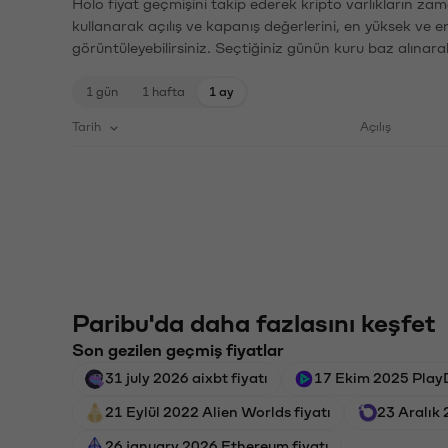
Holo fiyat geçmişini takip ederek kripto varlıkların zam
kullanarak açılış ve kapanış değerlerini, en yüksek ve e
görüntüleyebilirsiniz. Seçtiğiniz günün kuru baz alınarak
1 gün
1 hafta
1 ay
Tarih
Açılış
Paribu'da daha fazlasını keşfet
Son gezilen geçmiş fiyatlar
31 july 2026 aixbt fiyatı
17 Ekim 2025 PlayD
21 Eylül 2022 Alien Worlds fiyatı
23 Aralık 
26 january 2026 Ethereum fiyatı