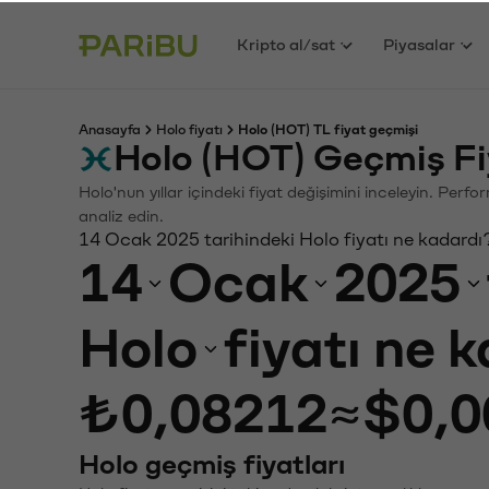
Kripto al/sat
Piyasalar
Anasayfa
Holo fiyatı
Holo (HOT) TL fiyat geçmişi
Holo (HOT) Geçmiş Fi
Holo'nun yıllar içindeki fiyat değişimini inceleyin. Perf
analiz edin.
14 Ocak 2025 tarihindeki Holo fiyatı ne kadardı
14
Ocak
2025
Holo
fiyatı ne 
₺0,08212
≈
$0,0
Holo geçmiş fiyatları