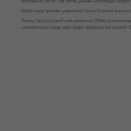
(stablecoin ve NFT'ler dahil), yüksek volatiliteye sahipti
Dijital varlık işlemleri yapmadan önce finansal durumu
Paribu, üçüncü taraf web sitelerinin (TPW) içeriklerin
varlıklarınızda kayıp veya değer düşüşüne yol açabilir. 