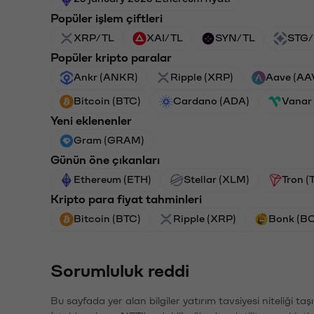
Popüler işlem çiftleri
XRP/TL
XAI/TL
SYN/TL
STG/
Popüler kripto paralar
Ankr (ANKR)
Ripple (XRP)
Aave (AA
Bitcoin (BTC)
Cardano (ADA)
Vanar
Yeni eklenenler
Gram (GRAM)
Günün öne çıkanları
Ethereum (ETH)
Stellar (XLM)
Tron (
Kripto para fiyat tahminleri
Bitcoin (BTC)
Ripple (XRP)
Bonk (B
Sorumluluk reddi
Bu sayfada yer alan bilgiler yatırım tavsiyesi niteliği ta