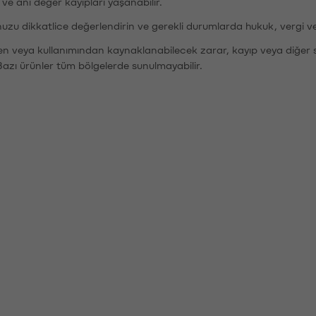
r ve ani değer kayıpları yaşanabilir.
nuzu dikkatlice değerlendirin ve gerekli durumlarda hukuk, vergi v
den veya kullanımından kaynaklanabilecek zarar, kayıp veya diğer 
Bazı ürünler tüm bölgelerde sunulmayabilir.