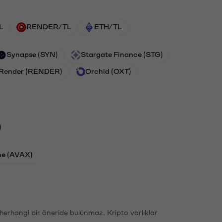
L
RENDER/TL
ETH/TL
Synapse (SYN)
Stargate Finance (STG)
Render (RENDER)
Orchid (OXT)
)
he (AVAX)
li herhangi bir öneride bulunmaz. Kripto varlıklar