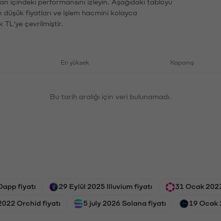
an içindeki performansını izleyin. Aşağıdaki tabloyu
n düşük fiyatları ve işlem hacmini kolayca
 TL'ye çevrilmiştir.
En yüksek
Kapanış
Bu tarih aralığı için veri bulunamadı.
app fiyatı
29 Eylül 2025 Illuvium fiyatı
31 Ocak 2023
2022 Orchid fiyatı
5 july 2026 Solana fiyatı
19 Ocak 